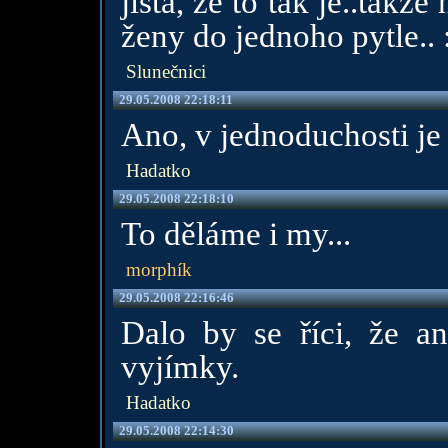
jistá, že to tak je..tak
ženy do jednoho pytle.. :
Slunečnici
29.05.2008 22:18:11
Ano, v jednoduchosti je 
Hadatko
29.05.2008 22:18:10
To děláme i my...
morphík
29.05.2008 22:16:46
Dalo by se říci, že a
vyjímky.
Hadatko
29.05.2008 22:14:30