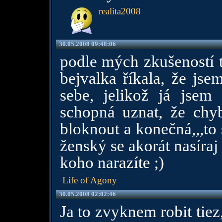
realita2008
30.05.2008 09:48:06
podle mých zkušeností t
bejvalka říkala, že jse
sebe, jelikož já jsem
schopná uznat, že chyba
bloknout a konečná,,,to s
ženský se akorát nasíraj
koho narazíte ;)
Life of Agony
30.05.2008 02:02:46
Ja to zvyknem robit tiez