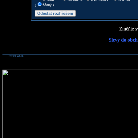
(
žádný )
Změňte sv
Slevy do obch
REKLAMA