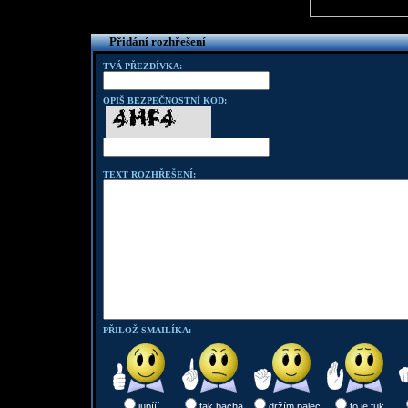
Přidání rozhřešení
TVÁ PŘEZDÍVKA:
OPIŠ BEZPEČNOSTNÍ KOD:
TEXT ROZHŘEŠENÍ:
PŘILOŽ SMAILÍKA:
jupííí
tak bacha
držím palec
to je fuk