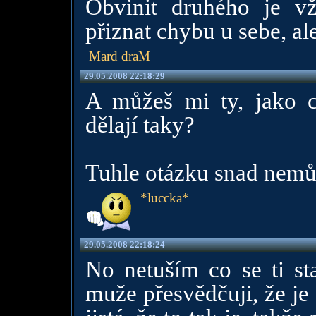
Obvinit druhého je vž
přiznat chybu u sebe, al
Mard draM
29.05.2008 22:18:29
A můžeš mi ty, jako ch
dělají taky?
Tuhle otázku snad nemů
*luccka*
29.05.2008 22:18:24
No netuším co se ti sta
muže přesvědčuji, že je