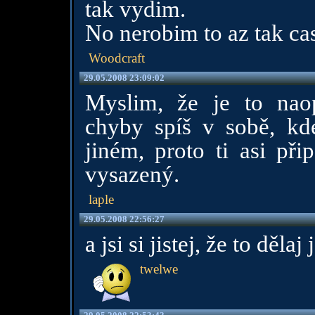
tak vydim.
No nerobim to az tak cas
Woodcraft
29.05.2008 23:09:02
Myslim, že je to nao
chyby spíš v sobě, k
jiném, proto ti asi při
vysazený.
laple
29.05.2008 22:56:27
a jsi si jistej, že to děl
twelwe