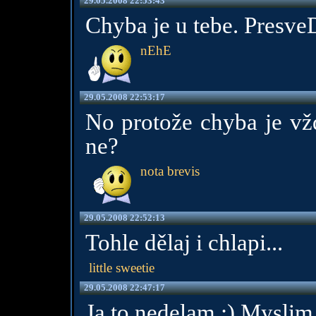
29.05.2008 22:53:43
Chyba je u tebe. PresveD
nEhE
29.05.2008 22:53:17
No protože chyba je vž
ne?
nota brevis
29.05.2008 22:52:13
Tohle dělaj i chlapi...
little sweetie
29.05.2008 22:47:17
Ja to nedelam ;) Myslim,