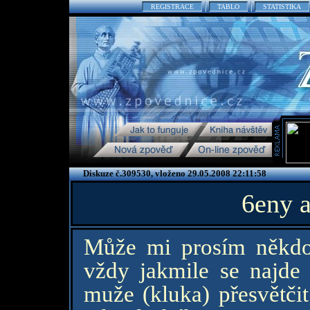
REGISTRACE
TABLO
STATISTIKA
Diskuze č.309530, vloženo 29.05.2008 22:11:58
6eny 
Může mi prosím někdo 
vždy jakmile se najde 
muže (kluka) přesvětčit