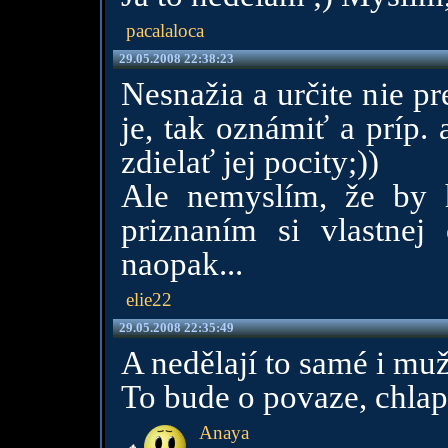
pacalaloca
29.05.2008 22:38:23
Nesnažia a určite nie p
je, tak oznámiť a príp. 
zdielať jej pocity;))
Ale nemyslím, že by 
priznaním si vlastnej
naopak...
elie22
29.05.2008 22:35:49
A nedělají to samé i muž
To bude o povaze, chlap
Anaya