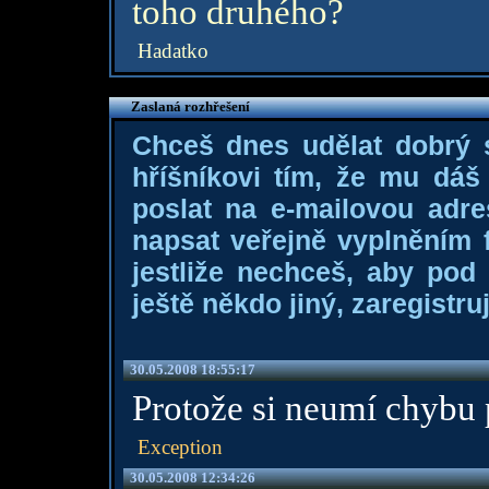
toho druhého?
Hadatko
Zaslaná rozhřešení
Chceš dnes udělat dobrý
hříšníkovi tím, že mu dá
poslat na e-mailovou adre
napsat veřejně vyplněním f
jestliže nechceš, aby pod
ještě někdo jiný, zaregistruj
30.05.2008 18:55:17
Protože si neumí chybu 
Exception
30.05.2008 12:34:26