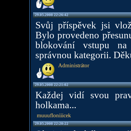
29.05.2008 22:26:42
Svůj příspěvek jsi vlož
Bylo provedeno přesunu
blokování vstupu na 
správnou kategorii. Dě
Administrátor
29.05.2008 22:21:02
Každej vidí svou pra
holkama...
muuufloniiicek
29.05.2008 22:20:22