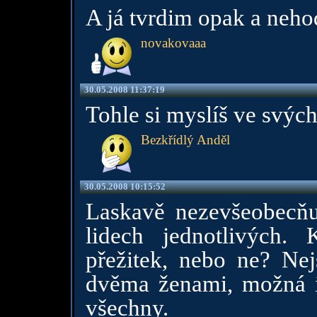
A já tvrdim opak a neho
novakovaaa
30.05.2008 11:37:19
Tohle si myslíš ve svých
Bezkřídlý Anděl
30.05.2008 10:15:52
Laskavě nezevšeobecňuj
lidech jednotlivých.
přežitek, nebo ne? Nej
dvěma ženami, možná i z
všechny.