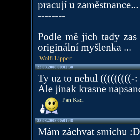
pracují u zaměstnance...
--------
Podle mě jich tady zas
originální myšlenka ...
Wolfi Lippert
23.03.2008 00:02:30
Ty uz to nehul (((((((((-:
Ale jinak krasne napsano
Pan Kac.
23.03.2008 00:01:48
Mám záchvat smíchu :