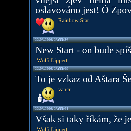
vnější zjev nemá mís
oslavováno jest! Ó Zpov
Rainbow Star
22.03.2008 23:55:36
New Start - on bude spíš
Wolfi Lippert
22.03.2008 23:55:09
To je vzkaz od Aštara Š
vancr
22.03.2008 23:55:01
Však si taky říkám, že ješ
Wolfi Lippert