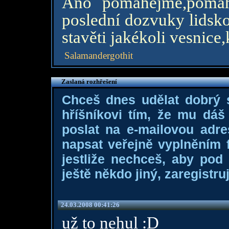
Ano pomáhejme,pomá
poslední dozvuky lidskos
stavěti jakékoli vesnice
Salamandergothit
Zaslaná rozhřešení
Chceš dnes udělat dobrý
hříšníkovi tím, že mu dá
poslat na e-mailovou adre
napsat veřejně vyplněním f
jestliže nechceš, aby pod
ještě někdo jiný, zaregistruj
24.03.2008 00:41:26
už to nehul :D