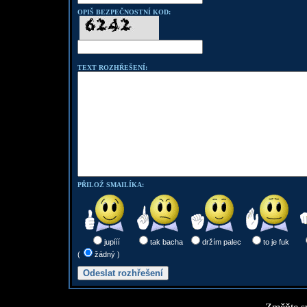
OPIŠ BEZPEČNOSTNÍ KOD:
TEXT ROZHŘEŠENÍ:
PŘILOŽ SMAILÍKA:
jupííí
tak bacha
držím palec
to je fuk
(
žádný )