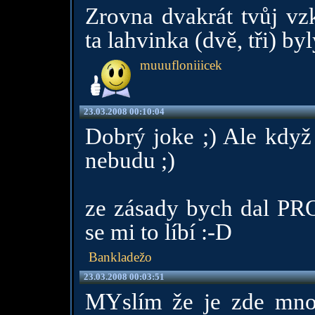
Zrovna dvakrát tvůj vz
ta lahvinka (dvě, tři) byl
muuufloniiicek
23.03.2008 00:10:04
Dobrý joke ;) Ale když 
nebudu ;)
ze zásady bych dal PRO
se mi to líbí :-D
Bankladežo
23.03.2008 00:03:51
MYslím že je zde mnoho