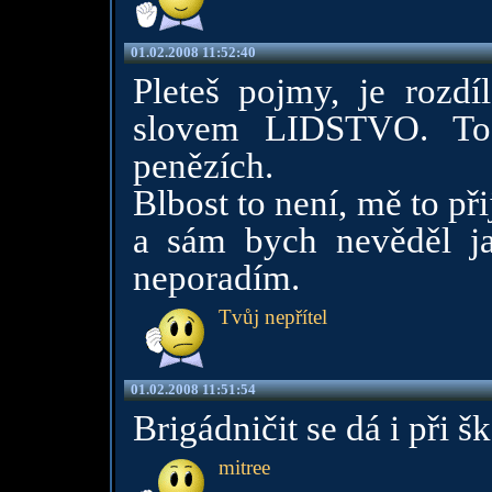
01.02.2008 11:52:40
Pleteš pojmy, je roz
slovem LIDSTVO. To 
penězích.
Blbost to není, mě to p
a sám bych nevěděl jak
neporadím.
Tvůj nepřítel
01.02.2008 11:51:54
Brigádničit se dá i při š
mitree