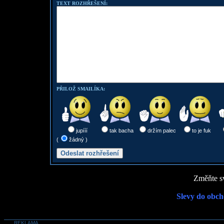
TEXT ROZHŘEŠENÍ:
PŘILOŽ SMAILÍKA:
jupííí
tak bacha
držím palec
to je fuk
(
žádný )
Změňte sv
Slevy do obch
REKLAMA