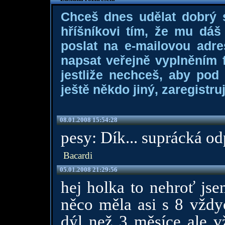
Chceš dnes udělat dobrý
hříšníkovi tím, že mu dá
poslat na e-mailovou adre
napsat veřejně vyplněním f
jestliže nechceš, aby pod
ještě někdo jiný, zaregistruj
08.01.2008 15:54:28
pesy: Dík... suprácká odp
Bacardi
05.01.2008 21:29:56
hej holka to nehroť js
něco měla asi s 8 vždy
dýl než 3 měsíce ale v