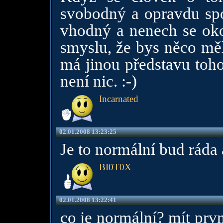
svobodný a opravdu spo
vhodný a nenech se oko
smyslu, že bys něco měl
má jinou představu toho
není nic. :-)
Incarnated
02.01.2008 13:23:25
Je to normální bud ráda
BI0T0X
02.01.2008 13:22:41
co je normální? mít prv