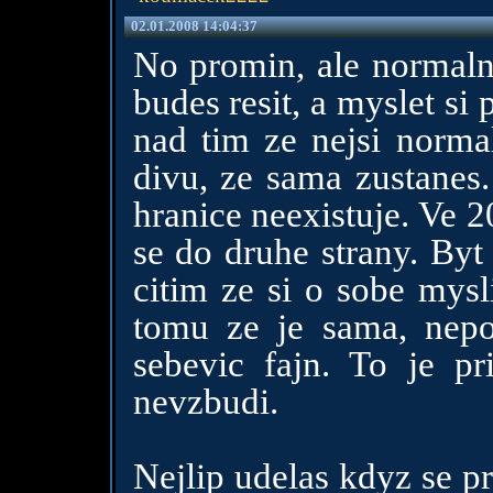
02.01.2008 14:04:37
No promin, ale normalni
budes resit, a myslet si
nad tim ze nejsi norma
divu, ze sama zustanes.
hranice neexistuje. Ve 2
se do druhe strany. Byt
citim ze si o sobe mysl
tomu ze je sama, nep
sebevic fajn. To je p
nevzbudi.
Nejlip udelas kdyz se pr