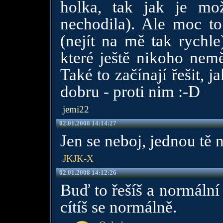
holka, tak jak je mo
nechodila). Ale moc to 
(nejít na mě tak rychl
které ještě nikoho nemě
Také to začínají řešit, j
dobru - proti nim :-D
jemi22
02.01.2008 14:14:27
Jen se neboj, jednou tě 
JKJK-X
02.01.2008 14:12:26
Buď to řešíš a normální 
cítíš se normálně.