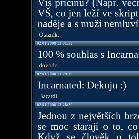
Víš příčinu? (Např. věč
VŠ, co jen leží ve skri
naděje a s muži nemluvím
Otazník.
02.01.2008 13:31:53
100 % souhlas s Incarnat
dovodo
02.01.2008 13:29:36
Incarnated: Dekuju :)
Bacardi
02.01.2008 13:28:20
Jednou z největších brz
se moc starají o to, co 
Když se člověk o toh