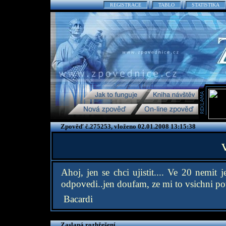
REGISTRACE
TABLO
STATISTIKA
Zpověď č.275253, vloženo 02.01.2008 13:15:38
Ahoj, jen se chci ujistit.... Ve 20 nemit 
odpovedi..jen doufam, ze mi to vsichni pot
Bacardi
Zaslaná rozhřešení