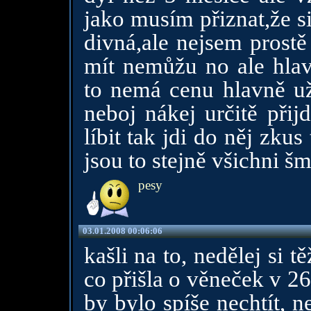
jako musím přiznat,že si
divná,ale nejsem prostě
mít nemůžu no ale hlav
to nemá cenu hlavně uží
neboj nákej určitě přij
líbit tak jdi do něj zkus
jsou to stejně všichni šm
pesy
03.01.2008 00:06:06
kašli na to, nedělej si
co přišla o věneček v 26
by bylo spíše nechtít, n