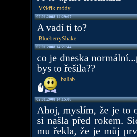
Výkřik módy
02.01.2008 14:29:07
A vadí ti to?
BlueberryShake
02.01.2008 14:21:44
co je dneska normální..
bys to řešila??
ballab
02.01.2008 14:15:08
Ahoj, myslím, že je to 
si našla před rokem. S
mu řekla, že je můj pr