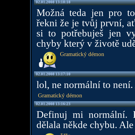
02.01.2008 13:18:18
Možná teda jen pro t
řekni že je tvůj první, 
si to potřebuješ jen v
chyby který v životě udě
Gramatický démon
02.01.2008 13:17:10
lol, ne normální to není.
Gramatický démon
02.01.2008 13:16:23
Definuj mi normální. P
dělala někde chybu. Ale