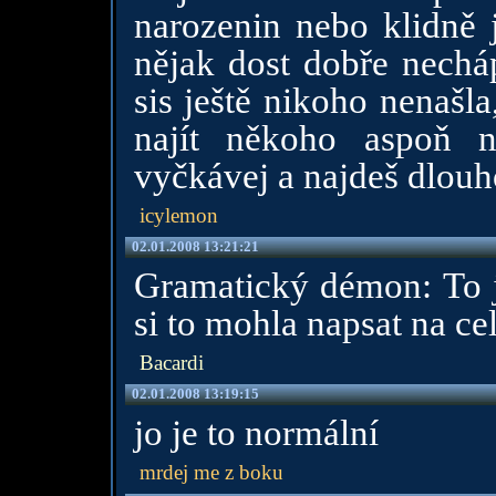
narozenin nebo klidně 
nějak dost dobře nechápu
sis ještě nikoho nenašla
najít někoho aspoň 
vyčkávej a najdeš dlouh
icylemon
02.01.2008 13:21:21
Gramatický démon: To je
si to mohla napsat na cel
Bacardi
02.01.2008 13:19:15
jo je to normální
mrdej me z boku