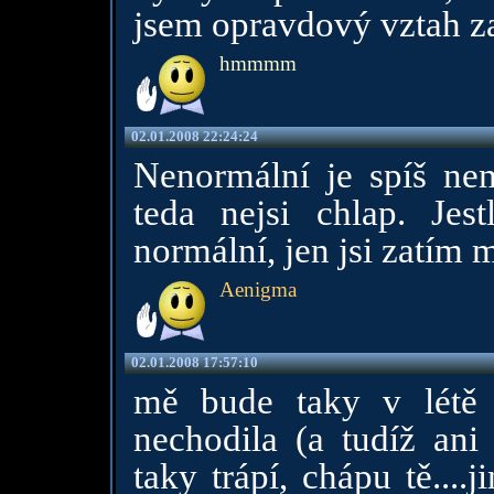
jsem opravdový vztah zaž
hmmmm
02.01.2008 22:24:24
Nenormální je spíš nem
teda nejsi chlap. Jes
normální, jen jsi zatím m
Aenigma
02.01.2008 17:57:10
mě bude taky v létě
nechodila (a tudíž ani
taky trápí, chápu tě....