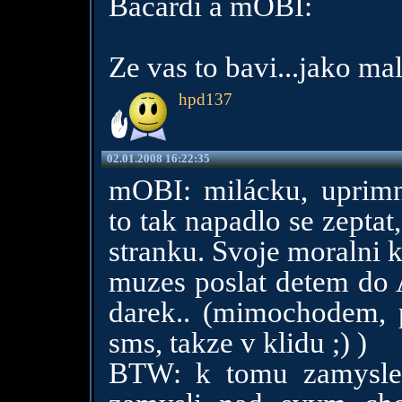
Bacardi a mOBI:
Ze vas to bavi...jako mali
hpd137
02.01.2008 16:22:35
mOBI: milácku, uprimne
to tak napadlo se zeptat
stranku. Svoje moralni k
muzes poslat detem do A
darek.. (mimochodem, 
sms, takze v klidu ;) )
BTW: k tomu zamysleni