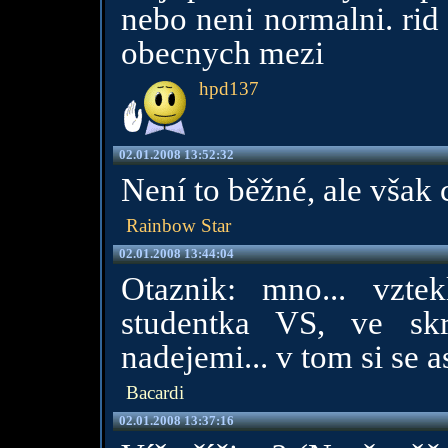
nebo neni normalni. rid
obecnych mezi
hpd137
02.01.2008 13:52:32
Není to běžné, ale však 
Rainbow Star
02.01.2008 13:44:04
Otaznik: mno... vzt
studentka VS, ve skr
nadejemi... v tom si se asi
Bacardi
02.01.2008 13:37:16