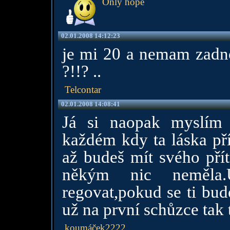
Only hope
02.01.2008 14:12:23
je mi 20 a nemam za
?!!? ..
Telcontar
02.01.2008 14:08:41
Já si naopak myslím 
každém kdy ta láska pří
až budeš mít svého přít
někým nic neměla
regovat,pokud se ti bu
už na první schůzce tak 
koumáček2222