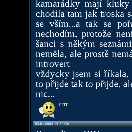
kamarádky mají kluky 
chodila tam jak troska 
se vším...a tak se po
nechodím, protože ne
šanci s někým seznámit
neměla, ale prostě nem
introvert
vždycky jsem si říkala,
to přijde tak to přijde, 
nic...
rrrrrr
02.01.2008 16:35:50