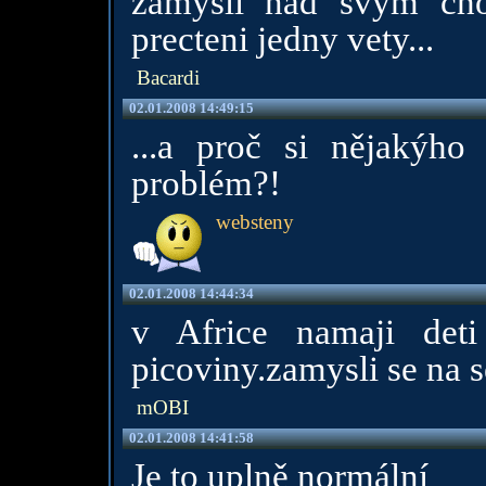
zamysli nad svym ch
precteni jedny vety...
Bacardi
02.01.2008 14:49:15
...a proč si nějakýho
problém?!
websteny
02.01.2008 14:44:34
v Africe namaji deti
picoviny.zamysli se na 
mOBI
02.01.2008 14:41:58
Je to uplně normální