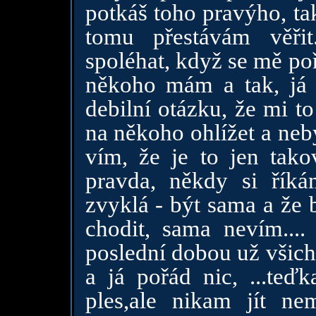
potkáš toho pravýho, ta
tomu přestávám věřit
spoléhat, když se mě po
někoho mám a tak, já
debilní otázku, že mi t
na někoho ohlížet a ne
vím, že je to jen tak
pravda, někdy si říká
zvyklá - být sama a že 
chodit, sama nevím....
poslední dobou už všich
a já pořád nic, ...teď
ples,ale nikam jít n