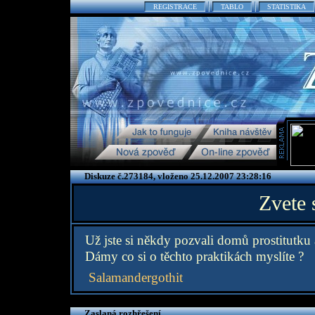
REGISTRACE
TABLO
STATISTIKA
Diskuze č.273184, vloženo 25.12.2007 23:28:16
Zvete 
Už jste si někdy pozvali domů prostitutku a
Dámy co si o těchto praktikách myslíte ?
Salamandergothit
Zaslaná rozhřešení