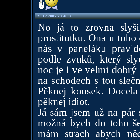
25.12.2007 23:40:31
No já to zrovna slyš
prostitutku. Ona u toho
nás v paneláku pravid
podle zvuků, který sl
noc je i ve velmi dobrý
na schodech s tou sleč
Pěknej kousek. Docela 
pěknej idiot.
Já sám jsem už na pár s
možná bych do toho šel
mám strach abych něc