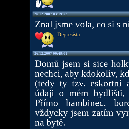
26.12.2007 03:19:52
Znal jsme vola, co si s ní
Depresista
26.12.2007 00:49:01
Domů jsem si sice holk
nechci, aby kdokoliv, k
(tedy ty tzv. eskortní 
údaji o mém bydlišti,
Přímo hambinec, bord
vždycky jsem zatím vyr
na bytě.