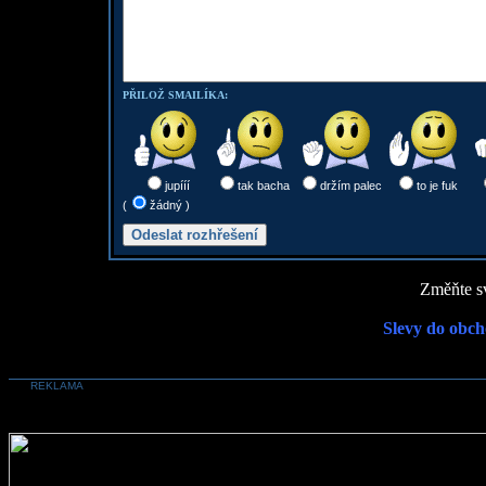
PŘILOŽ SMAILÍKA:
jupííí
tak bacha
držím palec
to je fuk
(
žádný )
Změňte sv
Slevy do obch
REKLAMA