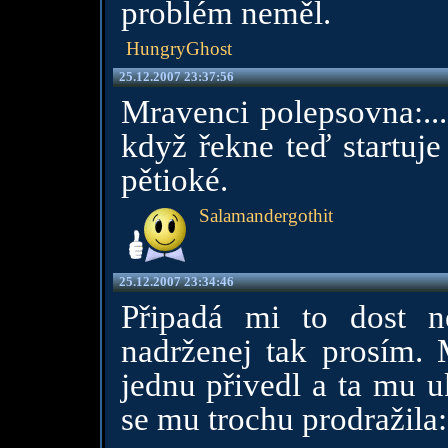
problém neměl.
HungryGhost
25.12.2007 23:37:56
Mravenci polepsovna:..
když řekne teď startuj
pětioké.
Salamandergothit
25.12.2007 23:34:46
Připadá mi to dost n
nadrženej tak prosím.
jednu přivedl a ta mu u
se mu trochu prodražila: