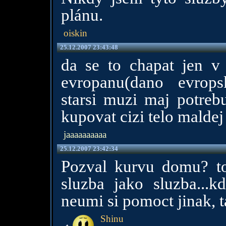
plánu.
oiskin
25.12.2007 23:43:48
da se to chapat jen v 
evropanu(dano evrops
starsi muzi maj potreb
kupovat cizi telo maldej
jaaaaaaaaaa
25.12.2007 23:42:34
Pozval kurvu domu? to
sluzba jako sluzba...k
neumi si pomoct jinak, ta
Shinu