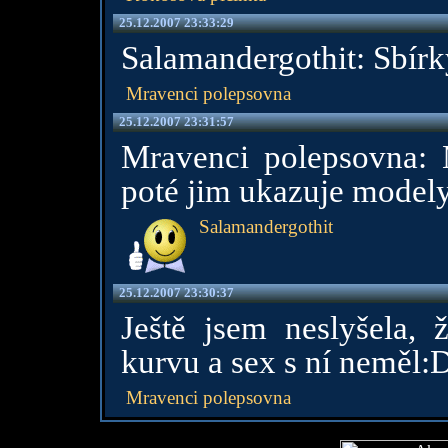
25.12.2007 23:33:29
Salamandergothit: Sbír
Mravenci polepsovna
25.12.2007 23:31:57
Mravenci polepsovna: M
poté jim ukazuje modely
Salamandergothit
25.12.2007 23:30:37
Ještě jsem neslyšela,
kurvu a sex s ní neměl:
Mravenci polepsovna