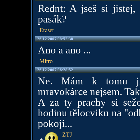
Rednt: A jseš si jistej
pasák?
Eraser
26.12.2007 08:52:38
Ano a ano ...
Mitro
26.12.2007 06:28:52
Ne. Mám k tomu jin
mravokárce nejsem. Tak 
A za ty prachy si seže
hodinu tělocviku na "od
pokoji...
ZTJ