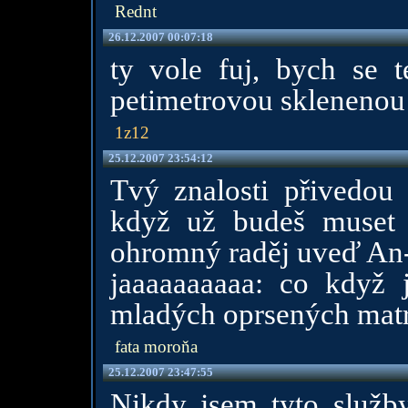
Rednt
26.12.2007 00:07:18
ty vole fuj, bych se 
petimetrovou sklenenou t
1z12
25.12.2007 23:54:12
Tvý znalosti přivedou 
když už budeš muset m
ohromný raděj uveď An
jaaaaaaaaaa: co když 
mladých oprsených matr
fata moroňa
25.12.2007 23:47:55
Nikdy jsem tyto služb