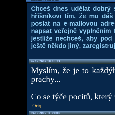
Chceš dnes udělat dobrý
hříšníkovi tím, že mu dá
poslat na e-mailovou adre
napsat veřejně vyplněním f
jestliže nechceš, aby pod
ještě někdo jiný, zaregistruj
26.12.2007 18:06:23
Myslím, že je to každýh
prachy...
Co se týče pocitů, který
Oriq
26.12.2007 11:46:04