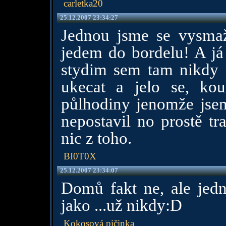
carletka20
25.12.2007 23:34:27
Jednou jsme se vysmaž
jedem do bordelu! A já
stydim sem tam nikdy n
ukecat a jelo se, kou
půlhodiny jenomže jsem
nepostavil no prostě tr
nic z toho.
BI0T0X
25.12.2007 23:34:07
Domů fakt ne, ale jedn
jako ...už nikdy:D
Kokosová pičinka