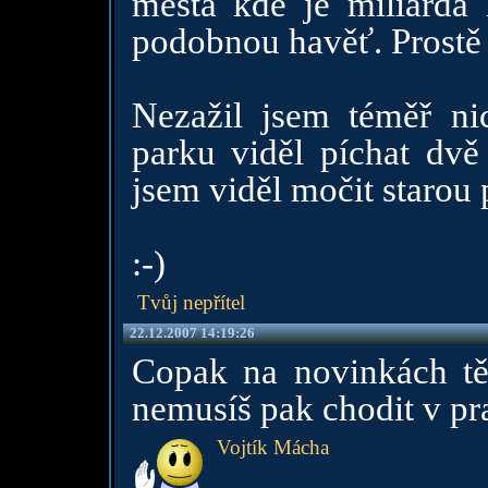
města kde je miliarda 
podobnou havěť. Prostě 
Nezažil jsem téměř ni
parku viděl píchat dv
jsem viděl močit starou 
:-)
Tvůj nepřítel
22.12.2007 14:19:26
Copak na novinkách tě
nemusíš pak chodit v pr
Vojtík Mácha