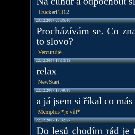
Na čundr a odpočnout si 
TruckerFH12
23.12.2007 00:35:40
Procházívám se. Co zna
to slovo?
Vercuruitë
22.12.2007 18:13:12
relax
NewStart
22.12.2007 17:40:18
a já jsem si říkal co más
Memphis *je vůl*
22.12.2007 17:32:57
Do lesů chodím rád je t