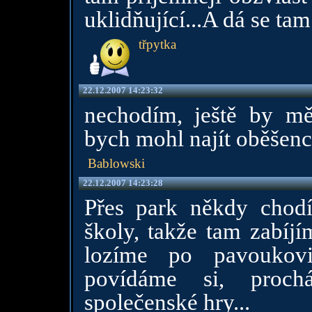
uklidňující...A dá se tam
třpytka
22.12.2007 14:23:32
nechodím, ještě by m
bych mohl najít oběšen
Bablowski
22.12.2007 14:23:28
Přes park někdy cho
školy, takže tam zabíj
lozíme po pavoukovi
povídáme si, proch
společenské hry...