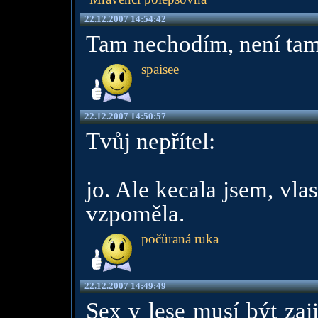
22.12.2007 14:54:42
Tam nechodím, není tam 
spaisee
22.12.2007 14:50:57
Tvůj nepřítel:
jo. Ale kecala jsem, vla
vzpoměla.
počůraná ruka
22.12.2007 14:49:49
Sex v lese musí být zaj