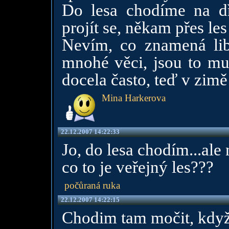
Do lesa chodíme na dř
projít se, někam přes les
Nevím, co znamená lib
mnohé věci, jsou to mu
docela často, teď v zimě 
Mina Harkerova
22.12.2007 14:22:33
Jo, do lesa chodím...ale
co to je veřejný les???
počůraná ruka
22.12.2007 14:22:15
Chodim tam močit, když