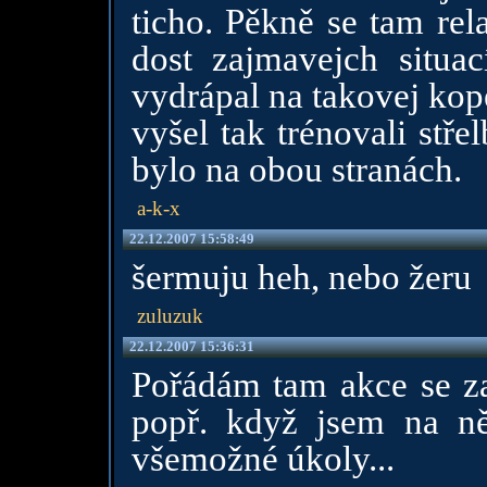
ticho. Pěkně se tam rela
dost zajmavejch situa
vydrápal na takovej kop
vyšel tak trénovali stř
bylo na obou stranách.
a-k-x
22.12.2007 15:58:49
šermuju heh, nebo žeru
zuluzuk
22.12.2007 15:36:31
Pořádám tam akce se z
popř. když jsem na ně
všemožné úkoly...