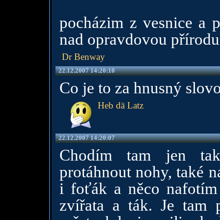
pocházim z vesnice a p
nad opravdovou přírodu
Dr Benway
22.12.2007 14:20:10
Co je to za hnusný slovo
Heb dä Latz
22.12.2007 14:20:07
Chodím tam jen tak
protáhnout nohy, také n
i foťák a něco nafotím
zvířata a ták. Je tam 