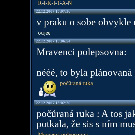
R-I-K-I-T-A-N
22.12.2007 15:07:36
v praku o sobe obvykle 
oujee
22.12.2007 15:06:54
Mravenci polepsovna:
nééé, to byla plánovaná 
počůraná ruka
22.12.2007 15:02:20
počůraná ruka : A tos ja
potkala, že sis s ním m
Mravenci polepsovna