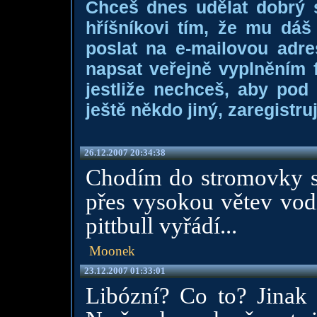
Chceš dnes udělat dobrý
hříšníkovi tím, že mu dá
poslat na e-mailovou adre
napsat veřejně vyplněním f
jestliže nechceš, aby pod
ještě někdo jiný, zaregistruj
26.12.2007 20:34:38
Chodím do stromovky s
přes vysokou větev vodí
pittbull vyřádí...
Moonek
23.12.2007 01:33:01
Libózní? Co to? Jinak