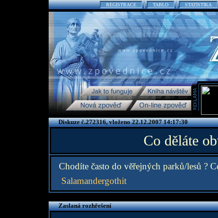
REGISTRACE
TABLO
STATISTIKA
Diskuze č.272316, vloženo 22.12.2007 14:17:30
Co děláte ob
Chodíte často do věřejných parků/lesů ? Co
Salamandergothit
Zaslaná rozhřešení