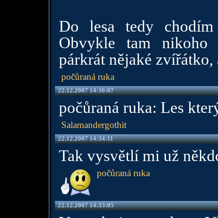
Do lesa tedy chodím
Obvykle tam nikoho 
párkrát nějaké zvířátko,
počůraná ruka
22.12.2007 14:36:07
počůraná ruka: Les kter
Salamandergothit
22.12.2007 14:34:11
Tak vysvětlí mi už někdo
počůraná ruka
22.12.2007 14:33:05