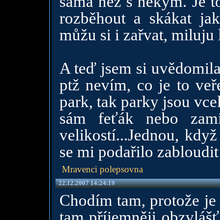
sama než s někým. Je to
rozběhout a skákat ja
můžu si i zařvat, miluju 
A teď jsem si uvědomila
ptž nevím, co je to veře
park, tak parky jsou vce
sám feťák nebo zamil
velikostí...Jednou, kdy
se mi podařilo zabloudi
Mravenci polepsovna
22.12.2007 14:24:19
Chodím tam, protože je 
tam příjemněji obzvlášť