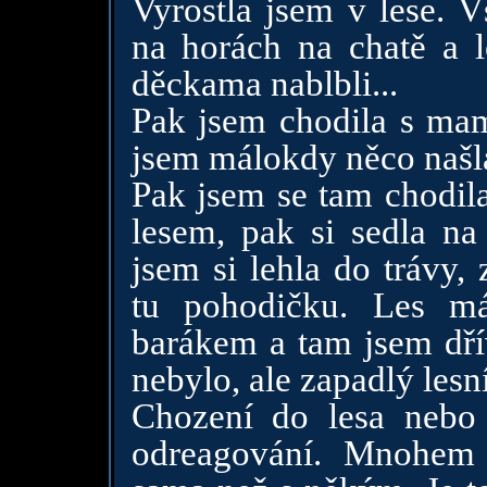
Vyrostla jsem v lese. V
na horách na chatě a l
děckama nablbli...
Pak jsem chodila s ma
jsem málokdy něco našla,
Pak jsem se tam chodila
lesem, pak si sedla na
jsem si lehla do trávy,
tu pohodičku. Les m
barákem a tam jsem dřív
nebylo, ale zapadlý lesn
Chození do lesa nebo
odreagování. Mnohem