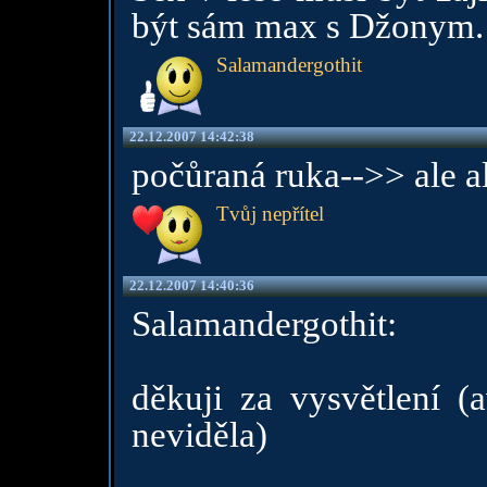
být sám max s Džonym.
Salamandergothit
22.12.2007 14:42:38
počůraná ruka-->> ale al
Tvůj nepřítel
22.12.2007 14:40:36
Salamandergothit:
děkuji za vysvětlení (
neviděla)