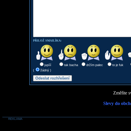
PŘILOŽ SMAILÍKA:
jupííí
tak bacha
držím palec
to je fuk
(
žádný )
Změňte sv
Slevy do obch
REKLAMA