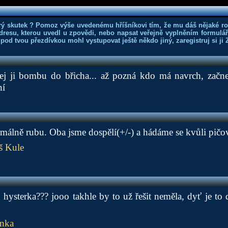
rý skutek ? Pomoz výše uvedenému hříšníkovi tím, že mu dáš nějaké r
dresu, kterou uvedl u zpovědi, nebo napsat veřejně vyplněním formuláře
 pod tvou přezdívkou mohl vystupovat ještě někdo jiný, zaregistruj si ji
 dej ji bombu do břicha... až pozná kdo má navrch, začn
ní
rmálně rubu. Oba jsme dospělí(+/-) a hádáme se kvůli pič
š Kule
u hysterka??? jooo takhle by to už řešit neměla, dyť je to 
inka