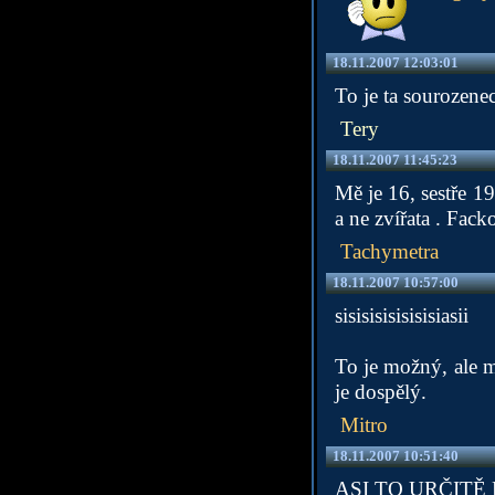
18.11.2007 12:03:01
To je ta sourozene
Tery
18.11.2007 11:45:23
Mě je 16, sestře 19
a ne zvířata . Fack
Tachymetra
18.11.2007 10:57:00
sisisisisisisisiasii
To je možný, ale mo
je dospělý.
Mitro
18.11.2007 10:51:40
ASI TO URČIT