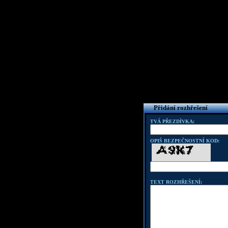
Přidání rozhřešení
TVÁ PŘEZDÍVKA:
OPIŠ BEZPEČNOSTNÍ KOD:
TEXT ROZHŘEŠENÍ: