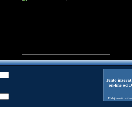
Tento inzerat
on-line od 
Přidej inzerát on-lin