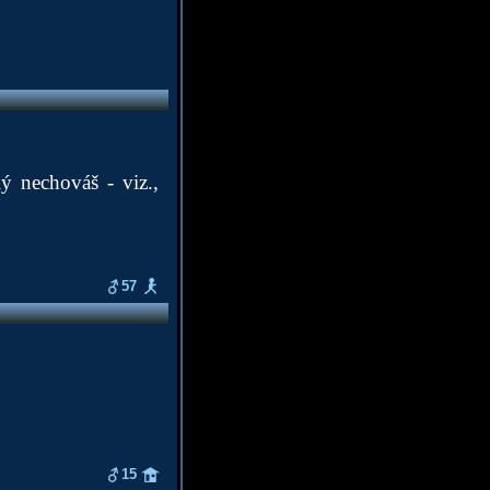
lý nechováš - viz.,
57
15