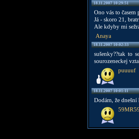
18.11.2007 10:29:51
Ono vás to časem p
Já - skoro 21, brat
Ale kdyby mi sežra
Anaya
18.11.2007 10:02:33
sušenky??tak to s
sourozeneckej vzt
puuuuf
18.11.2007 10:01:11
Dodám, že dnešní h
59MR5