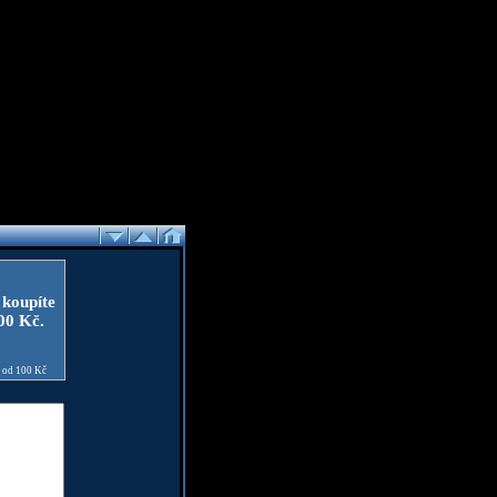
 koupíte
100 Kč.
e od 100 Kč