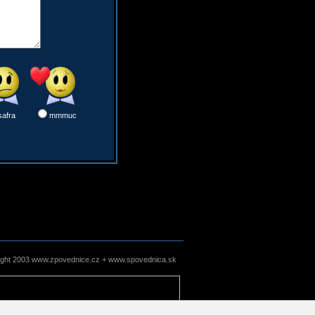
safra
mmmuc
ight 2003 www.zpovednice.cz + www.spovednica.sk