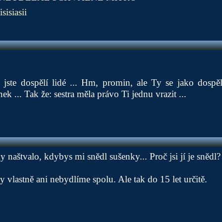
isisiasii
e jste dospělí lidé ... Hm, promin, ale Ty se jako dospě
ek ... Tak že: sestra měla právo Ti jednu vrazit ...
 naštvalo, kdybys mi snědl sušenky... Proč jsi jí je snědl?
 vlastně ani nebydlíme spolu. Ale tak do 15 let určitě.