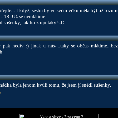
řejde... I když, sestra by ve svém věku měla být už rozumě
r - 18. Už se nemlátíme.
l sušenky, tak ho zbiju taky!:-D
e pak nediv :) jinak u nás-...taky se občas mlátíme...be
ah
ádka byla jenom kvůli tomu, že jsem jí snědl sušenky.
9