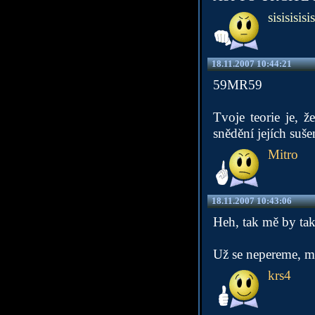
sisisisisis
18.11.2007 10:44:21
59MR59
Tvoje teorie je, ž
snědění jejích sušen
Mitro
18.11.2007 10:43:06
Heh, tak mě by taky
Už se nepereme, my
krs4