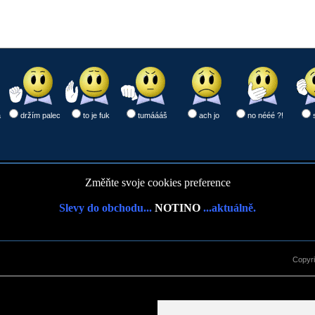
a
držím palec
to je fuk
tumáááš
ach jo
no nééé ?!
Změňte svoje cookies preference
Slevy do obchodu...
NOTINO
...aktuálně.
Copyr