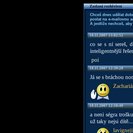
Zaslaná rozhřešení
Chceš dnes udělat dob
poslat na e-mailovou a
A jestliže nechceš, aby
18.11.2007 13:02:52
co se s ní sereš,
inteligentnější řeše
poi
18.11.2007 12:39:20
Já se s bráchou no
Zachariá
18.11.2007 12:18:49
a neni ségra trošk
už taky nejsi dítě...
lavignej