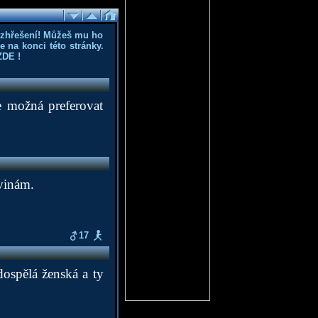
ozhřešení! Můžeš mu ho
 na konci této stránky.
ZDE
!
e možná preferovat
ovinám.
17
dospělá ženská a ty