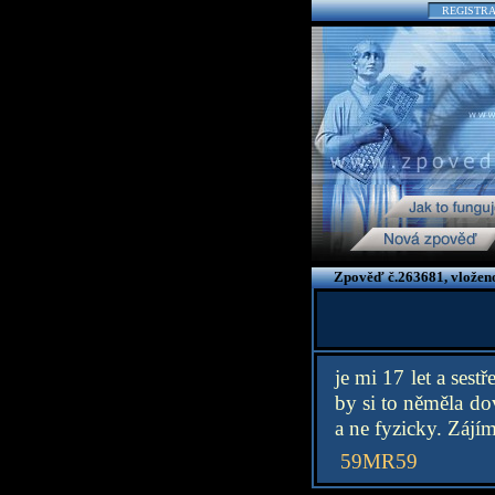
REGISTR
Zpověď č.263681, vloženo
je mi 17 let a ses
by si to něměla dov
a ne fyzicky. Zájím
59MR59