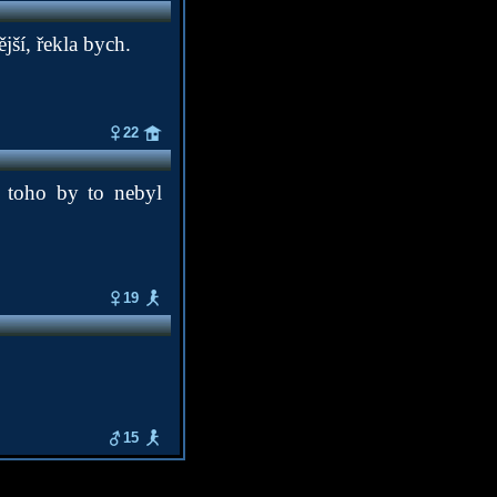
jší, řekla bych.
22
z toho by to nebyl
19
15