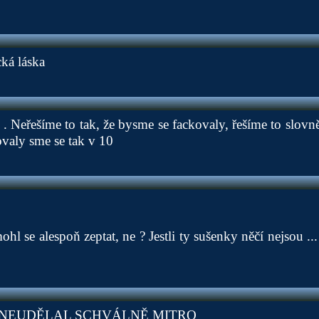
cká láska
 . Neřešíme to tak, že bysme se fackovaly, řešíme to slovn
ovaly sme se tak v 10
hl se alespoň zeptat, ne ? Jestli ty sušenky něčí nejsou ..
Ě NEUDĚLAL SCHVÁLNĚ MITRO