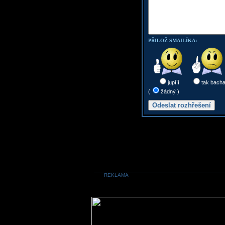
PŘILOŽ SMAILÍKA:
jupííí
tak bach
(
žádný )
REKLAMA