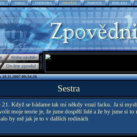
ACE
TABLO
STATISTIKA
SOUTĚŽE
POMOZTE
REKLAMA
 18.11.2007 09:54:26
Sestra
tře 21. Když se hádame tak mi někdy vrazí facku. Ja si my
olit moje teorie je, že jsme dospělí lidé a že by jsme si to
alo by mě jak je to v dalších rodinách