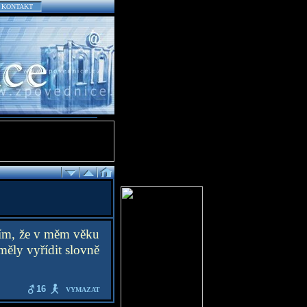
KONTAKT
slím, že v měm věku
 měly vyřídit slovně
16
VYMAZAT