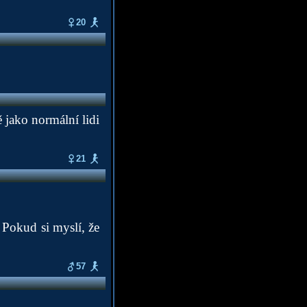
20
ě jako normální lidi
21
. Pokud si myslí, že
57