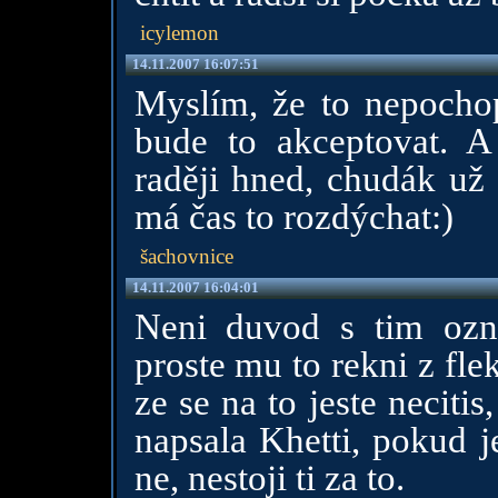
icylemon
14.11.2007 16:07:51
Myslím, že to nepochop
bude to akceptovat. A 
raději hned, chudák už 
má čas to rozdýchat:)
šachovnice
14.11.2007 16:04:01
Neni duvod s tim ozn
proste mu to rekni z fle
ze se na to jeste necitis
napsala Khetti, pokud j
ne, nestoji ti za to.