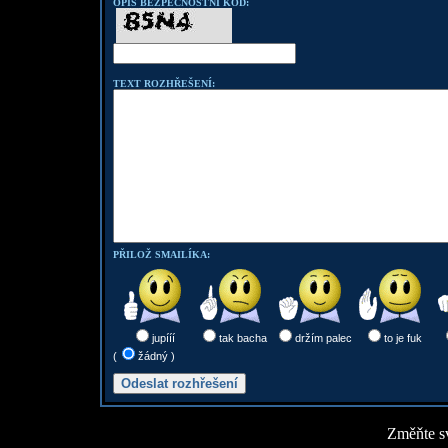
OPIŠ BEZPEČNOSTNÍ KOD:
TEXT ROZHŘEŠENÍ:
PŘILOŽ SMAILÍKA:
jupííí
tak bacha
držím palec
to je fuk
(
žádný )
Změňte sv