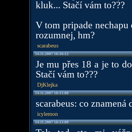
kluk... Stačí vám to???
V tom pripade nechapu c
rozumnej, hm?
scarabeus
14.11.2007 16:16:12
Je mu přes 18 a je to do
Stačí vám to???
DjKlejka
14.11.2007 16:15:00
scarabeus: co znamená do
icylemon
14.11.2007 16:13:09