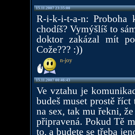
15.11.2007 23:35:00
R-i-k-i-t-a-n: Proboha
chodíš? Vymýšlíš to sám
doktor zakázal mít po
Cože??? :))
n-joy
15.11.2007 00:46:43
Ve vztahu je komunikac
budeš muset prostě říct t
na sex, tak mu řekni, že 
připravená. Pokud Tě mi
to, a budete se třeba jen