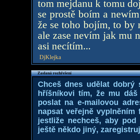
tom mejdanu k tomu dojd
se prostě boím a newím
že se toho bojím, to by
ale zase nevím jak mu na
asi necítím...
DjKlejka
Zaslaná rozhřešení
Chceš dnes udělat dobrý
hříšníkovi tím, že mu dá
poslat na e-mailovou adre
napsat veřejně vyplněním f
jestliže nechceš, aby pod
ještě někdo jiný, zaregistruj