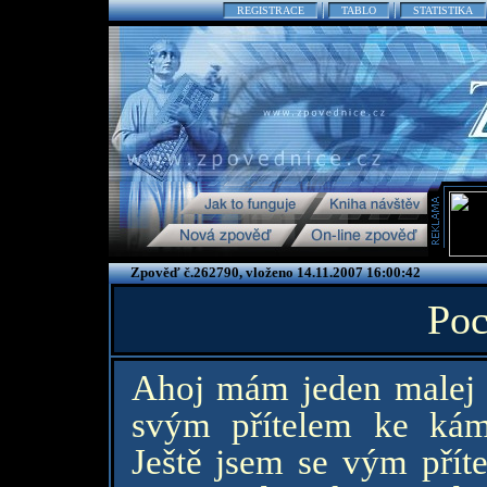
REGISTRACE
TABLO
STATISTIKA
Zpověď č.262790, vloženo 14.11.2007 16:00:42
Poc
Ahoj mám jeden malej p
svým přítelem ke kám
Ještě jsem se vým přít