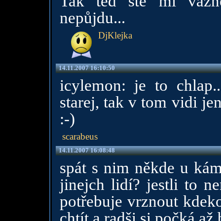
Tak ted ste mi vážn
nepůjdu...
DjKlejka
14.11.2007 16:10:50
icylemon: je to chlap..
starej, tak v tom vidi j
:-)
scarabeus
14.11.2007 16:08:48
spát s nim někde u kám
jinejch lidí? jestli to n
potřebuje vrznout kdeko
chtít a radši si počká a