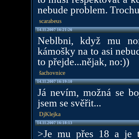
nebude problem. Trochu
scarabeus
14.11.2007 16:21:26
Neblbni, když mu no
kámošky na to asi nebud
to přejde...nějak, no:))
šachovnice
14.11.2007 16:19:10
Já nevím, možná se boj
jsem se svěřit...
DjKlejka
14.11.2007 16:18:13
>Je mu přes 18 a je t