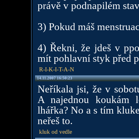
právě v podnapilém stav
3) Pokud máš menstruaci,
4) Řekni, že jdeš v ppo
mít pohlavní styk před p
R-I-K-I-T-A-N
14.11.2007 16:50:23
Neříkala jsi, že v sobo
A najednou koukám l
lhářka? No a s tím kluk
neřeš to.
kluk od vedle