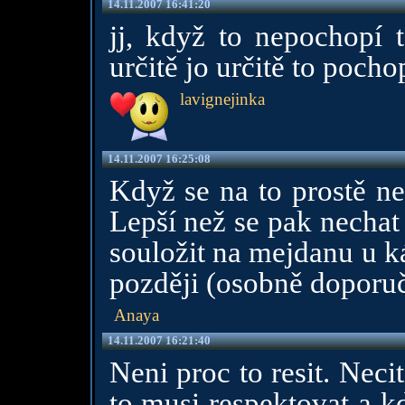
14.11.2007 16:41:20
jj, když to nepochopí t
určitě jo určitě to pocho
lavignejinka
14.11.2007 16:25:08
Když se na to prostě ne
Lepší než se pak nechat z
souložit na mejdanu u k
později (osobně doporu
Anaya
14.11.2007 16:21:40
Neni proc to resit. Necit
to musi respektovat a kd