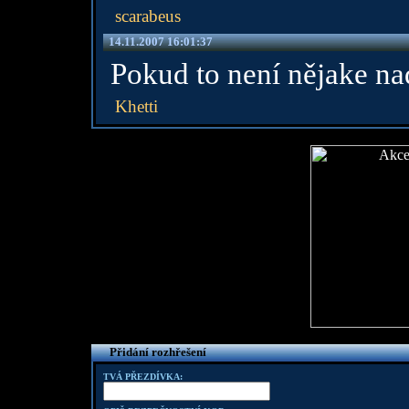
scarabeus
14.11.2007 16:01:37
Pokud to není nějake na
Khetti
Přidání rozhřešení
TVÁ PŘEZDÍVKA: