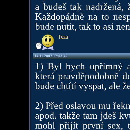
a budeš tak nadržená, ž
Každopádně na to nesp
bude nutit, tak to asi ne
Teza
14.11.2007 17:03:42
1) Byl bych upřímný a 
která pravděpodobně do
bude chtítí vyspat, ale že
2) Před oslavou mu řekne
apod. takže tam jdeš kv
mohl přijít první sex, 