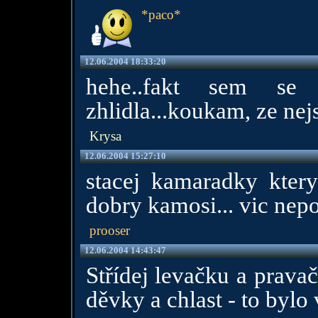
*paco*
12.06.2004 18:33:20
hehe..fakt sem se
zhlidla...koukam, ze nej
Krysa
12.06.2004 15:27:10
stacej kamaradky ktery
dobry kamosi... vic nepo
prooser
12.06.2004 14:43:47
Střídej levačku a pravač
děvky a chlast - to byl