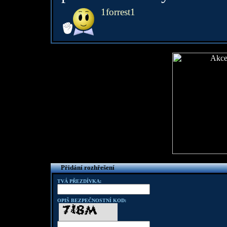
1forrest1
Přidání rozhřešení
TVÁ PŘEZDÍVKA:
OPIŠ BEZPEČNOSTNÍ KOD: