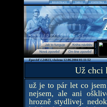
REGISTRACE
TABLO
STATISTIKA
Zpověď č.24823, vloženo 12.06.2004 01:11:52
Už chci
už je to pár let co jse
nejsem, ale ani oškliv
hrozně stydlivej. nedo