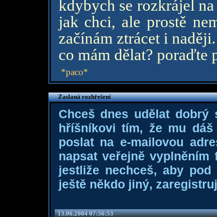
kdybych se rozkrájel na
jak chci, ale prostě 
začínám ztrácet i naději.
co mám dělat? poraďte 
*paco*
Zaslaná rozhřešení
Chceš dnes udělat dobrý
hříšníkovi tím, že mu dá
poslat na e-mailovou adre
napsat veřejně vyplněním f
jestliže nechceš, aby pod
ještě někdo jiný, zaregistruj
13.06.2004 07:56:53