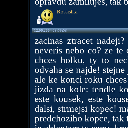
opravdu zamiluješ, tak b
Rossistka
12.06.2004 08:59:53
zacinas ztracet nadej
neveris nebo co? ze te 
chces holku, ty to ne
odvaha se najde! stejne
ale ke konci roku chces
jizda na kole: tendle k
este kousek, este kouse
dalsi, strmejsi kopec! 
predchoziho kopce, tak t