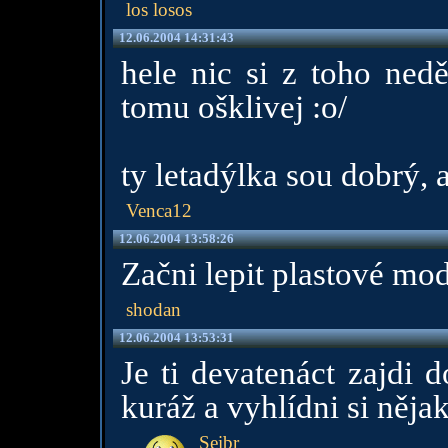
los losos
12.06.2004 14:31:43
hele nic si z toho nedě
tomu ošklivej :o/
ty letadýlka sou dobrý, a
Venca12
12.06.2004 13:58:26
Začni lepit plastové mod
shodan
12.06.2004 13:53:31
Je ti devatenáct zajdi 
kuráž a vyhlídni si něj
Seibr