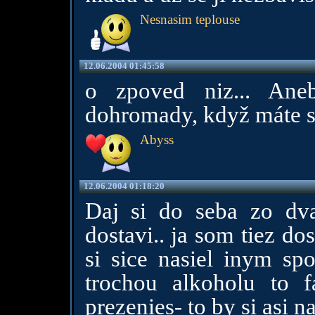
Nesnasim teplouse
12.06.2004 01:45:58
o zpoved niz... Ane
dohromady, když máte s
Abyss
12.06.2004 01:18:20
Daj si do seba zo dv
dostavi.. ja som tiez d
si sice nasiel inym spo
trochou alkoholu to f
prezenies- to by si asi 