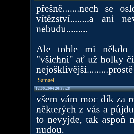
přešně.......nech se os
vítězství........a ani 
nebudu.........
Ale tohle mi někdo v
"všichni" ať už holky či
nejošklivější.........pro
Samael
12.06.2004 20:39:28
všem vám moc dík za ro
některých z vás a půjdu
to nevyjde, tak aspoň 
nudou.