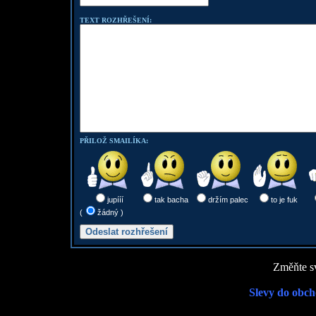
TEXT ROZHŘEŠENÍ:
PŘILOŽ SMAILÍKA:
jupííí
tak bacha
držím palec
to je fuk
(
žádný )
Změňte sv
Slevy do obch