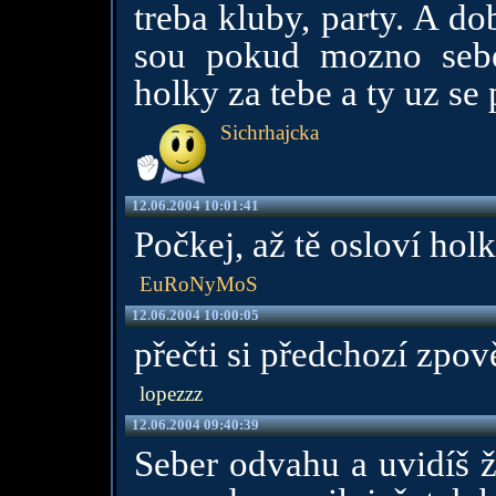
treba kluby, party. A d
sou pokud mozno sebe
holky za tebe a ty uz se
Sichrhajcka
12.06.2004 10:01:41
Počkej, až tě osloví holka
EuRoNyMoS
12.06.2004 10:00:05
přečti si předchozí zpov
lopezzz
12.06.2004 09:40:39
Seber odvahu a uvidíš ž