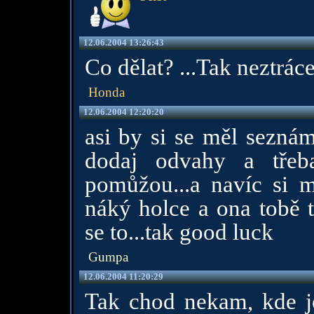
12.06.2004 13:26:43
Co dělat? ...Tak neztrácej 
Honda
12.06.2004 12:20:20
asi by si se měl seznám
dodaj odvahy a třeb
pomůžou...a navíc si m
náký holce a ona tobě t
se to...tak good luck
Gumpa
12.06.2004 11:20:29
Tak chod nekam, kde je