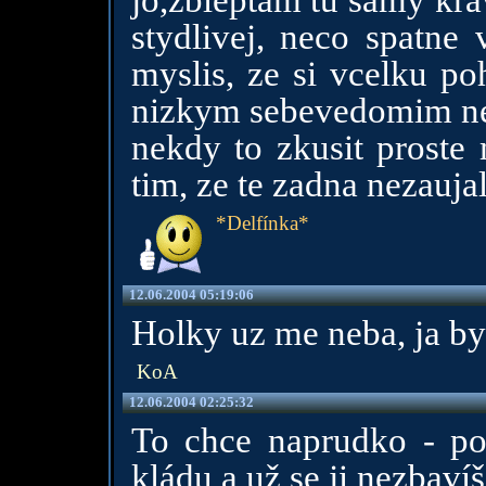
jo,zbleptam tu samy krav
stydlivej, neco spatne 
myslis, ze si vcelku po
nizkym sebevedomim ne
nekdy to zkusit proste 
tim, ze te zadna nezauja
*Delfínka*
12.06.2004 05:19:06
Holky uz me neba, ja by
KoA
12.06.2004 02:25:32
To chce naprudko - po
kládu a už se ji nezbavíš