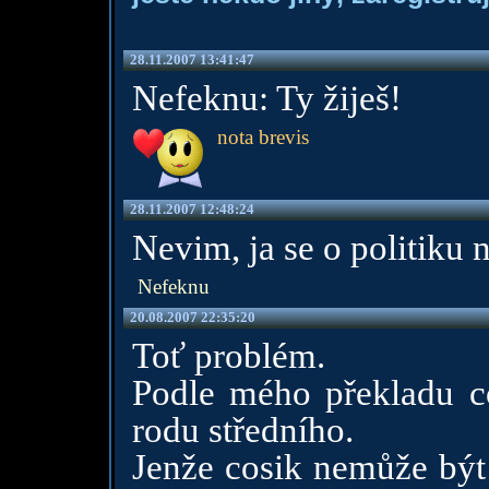
28.11.2007 13:41:47
Nefeknu: Ty žiješ!
nota brevis
28.11.2007 12:48:24
Nevim, ja se o politiku 
Nefeknu
20.08.2007 22:35:20
Toť problém.
Podle mého překladu co
rodu středního.
Jenže cosik nemůže být 