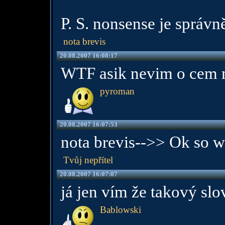
P. S. nonsense je správn
nota brevis
20.08.2007 16:08:17
WTF asik nevim o cem 
pyroman
20.08.2007 16:07:53
nota brevis-->> Ok so w
Tvůj nepřítel
20.08.2007 16:07:07
já jen vím že takový sl
Bablowski