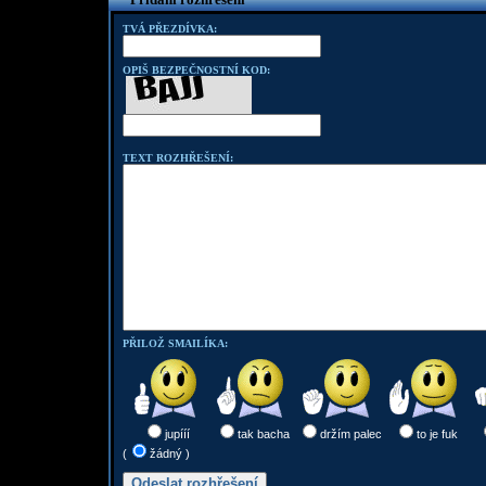
TVÁ PŘEZDÍVKA:
OPIŠ BEZPEČNOSTNÍ KOD:
TEXT ROZHŘEŠENÍ:
PŘILOŽ SMAILÍKA:
jupííí
tak bacha
držím palec
to je fuk
(
žádný )