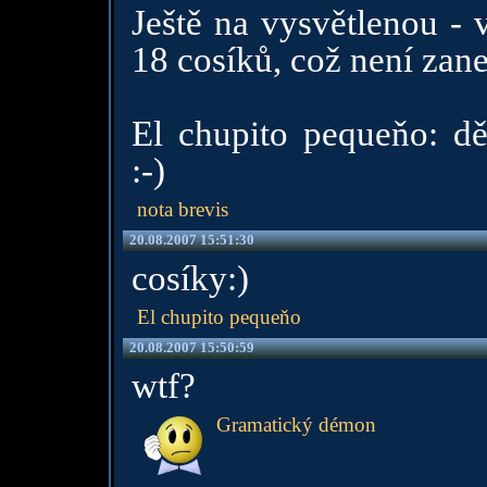
Ještě na vysvětlenou - 
18 cosíků, což není zane
El chupito pequeňo: d
:-)
nota brevis
20.08.2007 15:51:30
cosíky:)
El chupito pequeňo
20.08.2007 15:50:59
wtf?
Gramatický démon