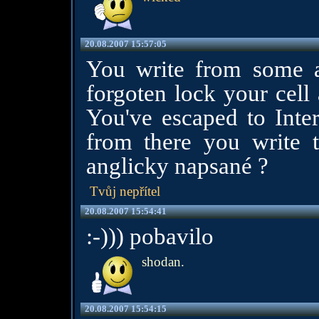
20.08.2007 15:57:05
You write from some a
forgoten lock your cell
You've escaped to Inte
from there you write 
anglicky napsané ?
Tvůj nepřítel
20.08.2007 15:54:41
:-))) pobavilo
shodan.
20.08.2007 15:54:15