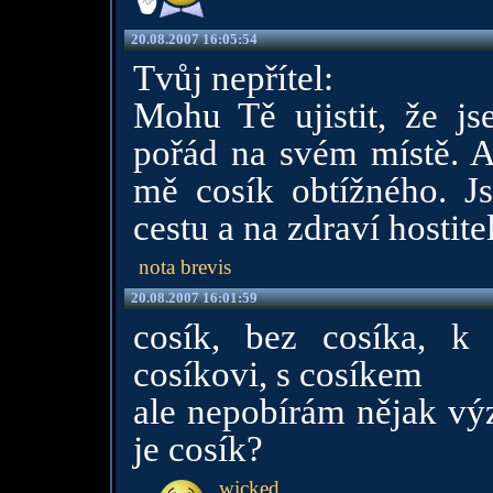
20.08.2007 16:05:54
Tvůj nepřítel:
Mohu Tě ujistit, že js
pořád na svém místě. Al
mě cosík obtížného. J
cestu a na zdraví hostitel
nota brevis
20.08.2007 16:01:59
cosík, bez cosíka, k 
cosíkovi, s cosíkem
ale nepobírám nějak vý
je cosík?
wicked