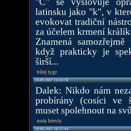
"C" se vyslovuje opr
latinsku jako "k", v kt
evokovat tradiční nástr
za účelem krmení králíků
Znamená samozřejmě to
když prakticky je sp
širší...
bilej tygr
20.08.2007 16:42:50
Dalek: Nikdo nám nezar
probírány (cosíci ve 
muset spolehnout na svůj 
nota brevis
20.08.2007 16:37:44