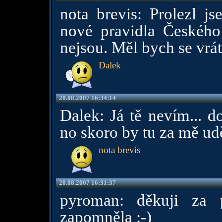
nota brevis: Prolezl j
nové pravidla Českého
nejsou. Měl bych se vrát
Dalek
20.08.2007 16:34:14
Dalek: Já tě nevím... d
no skoro by tu za mě udě
nota brevis
20.08.2007 16:31:37
pyroman: děkuji za 
zapomněla :-)