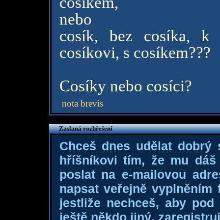
cosíkem,
nebo
cosík, bez cosíka, k 
cosíkovi, s cosíkem???
Cosíky nebo cosíci?
nota brevis
Zaslaná rozhřešení
Chceš dnes udělat dobrý
hříšníkovi tím, že mu dá
poslat na e-mailovou adre
napsat veřejně vyplněním f
jestliže nechceš, aby pod
ještě někdo jiný, zaregistruj