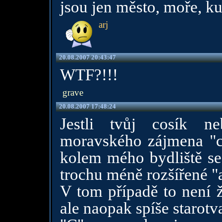
jsou jen město, moře, kuř
arj
20.08.2007 20:43:47
WTF?!!!
grave
20.08.2007 17:48:24
Jestli tvůj cosík n
moravského zájmena "co
kolem mého bydliště se 
trochu méně rozšířené "a
V tom případě to není ž
ale naopak spíše starotva