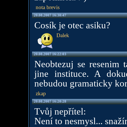
nota brevis
20.08.2007 16:30:47
Cosík je otec asiku?
Dalek
20.08.2007 16:22:03
Neobtezuj se resenim 
jine instituce. A dok
nebudou gramaticky kore
zkap
20.08.2007 16:20:28
Tvůj nepřítel:
Není to nesmysl... snažím