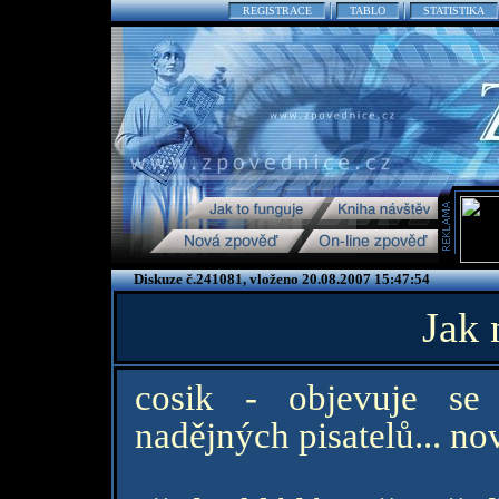
REGISTRACE
TABLO
STATISTIKA
Diskuze č.241081, vloženo 20.08.2007 15:47:54
Jak 
cosik - objevuje se
nadějných pisatelů... no