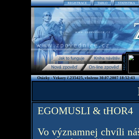
REGISTRACE
TABLO
STATISTIKA
Otázky - Vzkazy č.235425, vloženo 30.07.2007 18:52:43
EGOMUSLI & tHOR4
Vo významnej chvíli ná