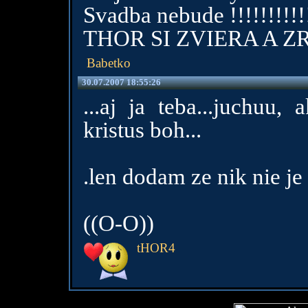
Svadba nebude !!!!!!!!!!!!
THOR SI ZVIERA A 
Babetko
30.07.2007 18:55:26
...aj ja teba...juchuu,
kristus boh...
.len dodam ze nik nie j
((O-O))
tHOR4