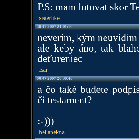
P.S: mam lutovat skor 
sisterlike
30.07.2007 21:01:10
neverím, kým neuvidím :)
ale keby áno, tak blah
deťureniec
Isar
30.07.2007 20:36:40
a čo také budete podpis
či testament?
:-)))
bellapekna