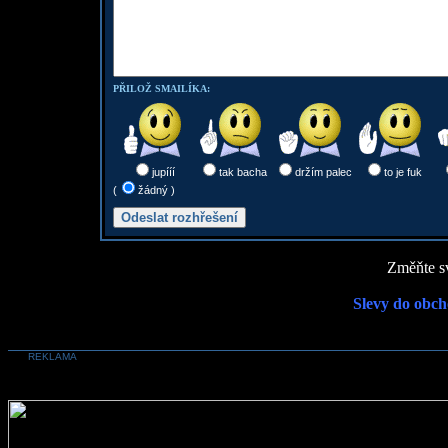
PŘILOŽ SMAILÍKA:
jupííí
tak bacha
držím palec
to je fuk
(
žádný )
Změňte sv
Slevy do obch
REKLAMA