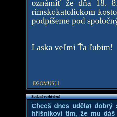
oznámiť že dňa 18. 8
rímskokatolíckom kostol
podpíšeme pod spoloč
Laska veľmi Ťa ľubim!
EGOMUSLI
Zaslaná rozhřešení
Chceš dnes udělat dobrý
hříšníkovi tím, že mu dá