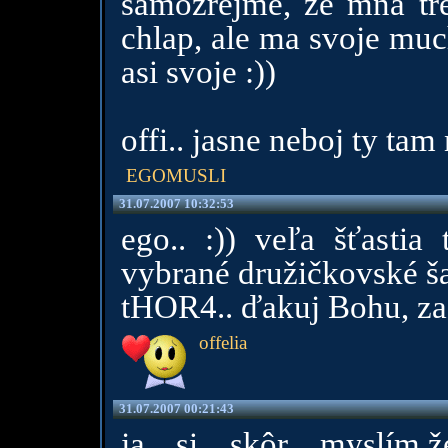
samozrejme, ze mna tre
chlap, ale ma svoje muc
asi svoje :))
offi.. jasne neboj ty tam
EGOMUSLI
31.07.2007 10:32:53
ego.. :)) veľa šťastia 
vybrané družičkovské šat
tHOR4.. ďakuj Bohu, za t
offelia
31.07.2007 00:21:43
ja si skôr myslím,