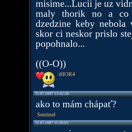
misime...Lucii je uz vi
maly thorik no a co 
dzedzine keby nebola v
skor ci neskor prislo st
popohnalo...
((O-O))
tHOR4
31.07.2007 13:42:28
ako to mám chápať?
Sentinel
31.07.2007 11:26:03