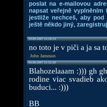
poslat na e-mailovou adre
napsat veřejně vyplněním f
jestliže nechceš, aby pod
ještě někdo jiný, zaregistruj
29.09.2007 21:16:14
no toto je v piči a ja sa
John Jameson
04.08.2007 21:52:29
Blahozelaaam :))) gh gh
rodine viac svadieb ak
buduci... :)))
BB