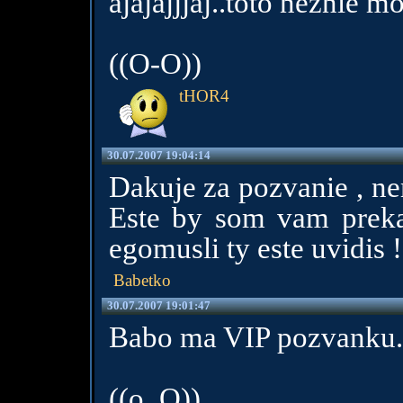
ajajajjjaj..toto neznie m
((O-O))
tHOR4
30.07.2007 19:04:14
Dakuje za pozvanie , ne
Este by som vam prekaz
egomusli ty este uvidis !
Babetko
30.07.2007 19:01:47
Babo ma VIP pozvanku.
((o_O))