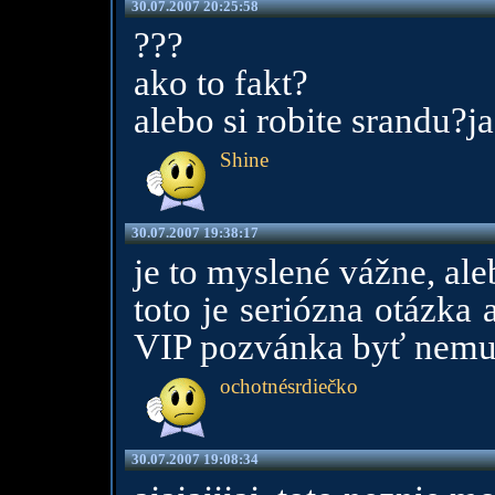
30.07.2007 20:25:58
???
ako to fakt?
alebo si robite srandu?j
Shine
30.07.2007 19:38:17
je to myslené vážne, aleb
toto je seriózna otázka 
VIP pozvánka byť nem
ochotnésrdiečko
30.07.2007 19:08:34