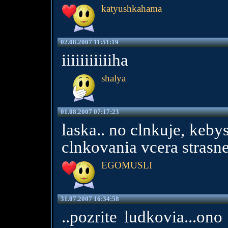
katyushkahama
02.08.2007 11:51:19
iiiiiiiiiiiha
shalya
01.08.2007 07:17:23
laska.. no clnkuje, keby
clnkovania vcera strasne 
EGOMUSLI
31.07.2007 16:34:58
..pozrite ludkovia...ono