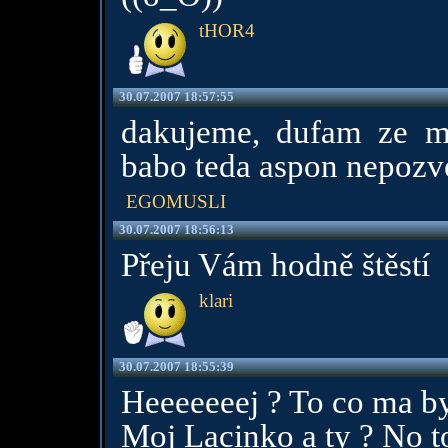
tHOR4
30.07.2007 18:57:55
dakujeme, dufam ze ma
babo teda aspon nepozve
EGOMUSLI
30.07.2007 18:56:13
Přeju Vám hodně štěstí
klari
30.07.2007 18:55:39
Heeeeeeej ? To co ma by
Moj Lacinko a ty ? No to