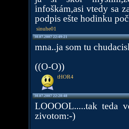
infoškám,asi vtedy sa za
podpis ešte hodinku po
sinuhe01
30.07.2007 22:49:21
mna..ja som tu chudacis
((O-O))
tHOR4
30.07.2007 22:28:48
LOOOOL.....tak teda ve
zivotom:-)