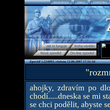
REGISTRACE
TABLO
STATISTIKA
Zpověď č.224093, vloženo 12.06.2007 17:51:34
"rozmr
ahojky, zdravím po dl
chodí.....dneska se mi s
se chci podělit, abyste 