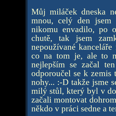
Můj miláček dneska nec
mnou, celý den jsem 
nikomu envadilo, po o
chutě, tak jsem zam
nepoužívané kanceláře n
co na tom je, ale to ne
nejlepším se začal te
odporoučel se k zemis t
nohy... :-D takže jsme s
milý stůl, který byl v d
začali montovat dohromad
někdo v práci sedne a ten