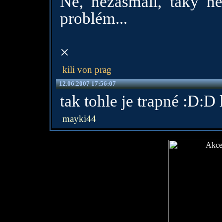
Ne, nezasmáli, taky ne
problém...
×
kili von prag
12.06.2007 17:56:07
tak tohle je trapné :D:D 
mayki44