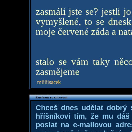
zasmáli jste se? jestli j
vymyšlené, to se dnesk
moje červené záda a nat
stalo se vám taky něco
zasmějeme
miiiiisacek
Zaslaná rozhřešení
Chceš dnes udělat dobrý
hříšníkovi tím, že mu dá
poslat na e-mailovou adre