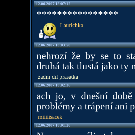
12.06.2007 18:07:12
****************
Laurichka
12.06.2007 18:03:58
nehrozí že by se to st
druhá tak tlustá jako ty 
zadni dil prasatka
12.06.2007 18:02:36
ach jo, v dnešní době
problémy a trápení ani p
miiiiisacek
12.06.2007 18:01:20