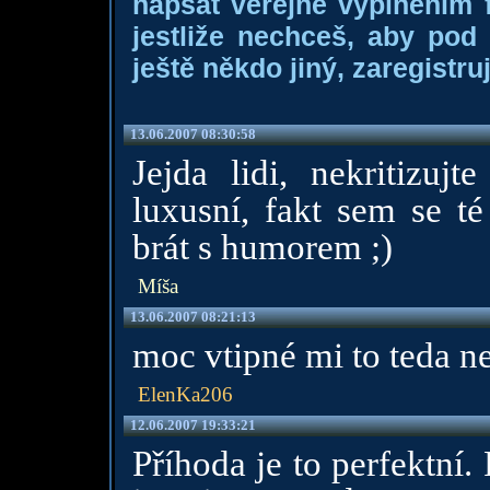
napsat veřejně vyplněním f
jestliže nechceš, aby pod
ještě někdo jiný, zaregistruj
13.06.2007 08:30:58
Jejda lidi, nekritizuj
luxusní, fakt sem se té
brát s humorem ;)
Míša
13.06.2007 08:21:13
moc vtipné mi to teda ne
ElenKa206
12.06.2007 19:33:21
Příhoda je to perfektní.