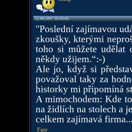
12.06.2007 18:33:02
"Poslední zajímavou udá
zkoušky, kterými neproše
toho si můžete udělat o
někdy užijem.“:-)
Ale jo, když si předsta
považoval taky za hodně
historky mi připomíná st
A mimochodem: Kde to p
na židlích na stolech a j
celkem zajímavá firma...
Faor