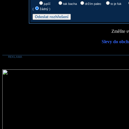
jupííí
tak bacha
držím palec
to je fuk
(
žádný )
Změňte sv
Slevy do obch
REKLAMA