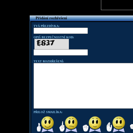
Přidání rozhřešení
TVÁ PŘEZDÍVKA:
OPIŠ BEZPEČNOSTNÍ KOD:
TEXT ROZHŘEŠENÍ:
PŘILOŽ SMAILÍKA: