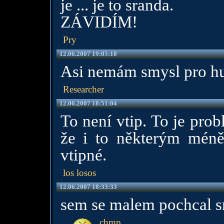
je ... je to sranda.
ZÁVIDÍM!
Pry
12.06.2007 19:05:10
Asi nemám smysl pro hu
Researcher
12.06.2007 18:51:04
To není vtip. To je pro
že i to některým mén
vtipné.
los losos
12.06.2007 18:33:33
sem se malem pochcal 
chmp