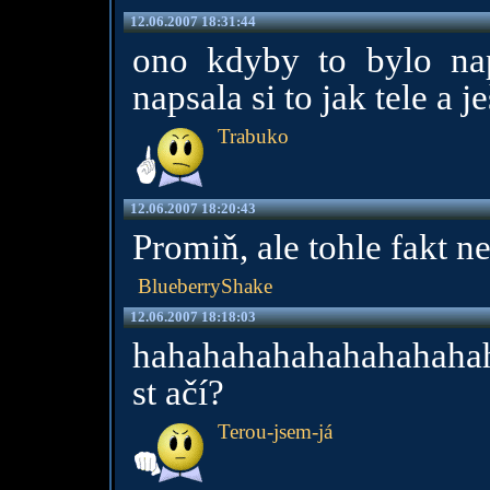
12.06.2007 18:31:44
ono kdyby to bylo nap
napsala si to jak tele a j
Trabuko
12.06.2007 18:20:43
Promiň, ale tohle fakt ne
BlueberryShake
12.06.2007 18:18:03
hahahahahahahahahaha
st ačí?
Terou-jsem-já