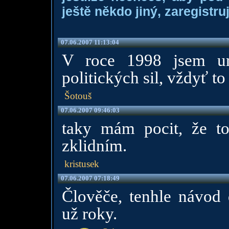
ještě někdo jiný, zaregistruj
07.06.2007 11:13:04
V roce 1998 jsem urči
politických sil, vždyť to 
Šotouš
07.06.2007 09:46:03
taky mám pocit, že t
zklidním.
kristusek
07.06.2007 07:18:49
Člověče, tenhle návod 
už roky.