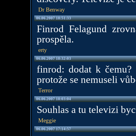
Dr Benway
06.06.2007 18:51:33
Finrod Felagund zrovn
prospěla.
erty
06.06.2007 18:32:03
finrod: dodat k čemu?
protože se nemuseli vůb
Terror
06.06.2007 18:03:04
Souhlas a tu televizi byc
Meggie
06.06.2007 17:14:57