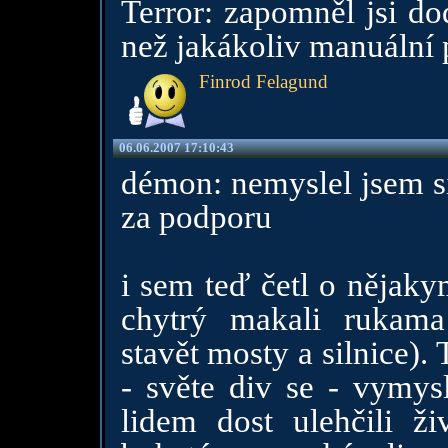
Terror: zapomněl jsi dodat
než jakákoliv manuální 
Finrod Felagund
06.06.2007 17:10:43
démon: nemyslel jsem si 
za podporu
i sem teď četl o nějaky
chytrý makali rukama 
stavět mosty a silnice).
- světe div se - vymys
lidem dost ulehčili ž