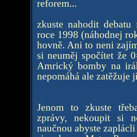
reforem...
zkuste nahodit debatu n
roce 1998 (náhodnej rok)
hovně. Ani to neni zají
si neuměj spočítet že 
Amrický bomby na irá
nepomáhá ale zatěžuje jí
Jenom to zkuste třeb
zprávy, nekoupit si n
naučnou abyste zaplácli 