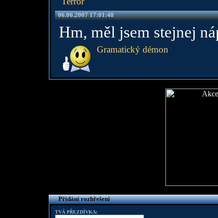
Terror
06.06.2007 17:01:48
Hm, měl jsem stejnej náp
Gramatický démon
Přidání rozhřešení
TVÁ PŘEZDÍVKA: