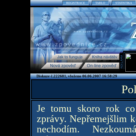
REGISTRACE
TABLO
STATISTIKA
Diskuze č.222681, vloženo 06.06.2007 16:58:29
Pol
Je tomu skoro rok co
zprávy. Nepřemejšlim ko
nechodím. Nezkoumá