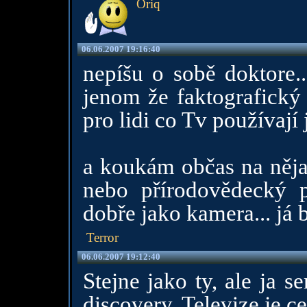
Oriq
06.06.2007 19:16:40
nepíšu o sobě doktore..
jenom že faktografický
pro lidi co Tv používají 
a koukám občas na nějak
nebo přírodovědecký p
dobře jako kamera... já
Terror
06.06.2007 19:12:40
Stejne jako ty, ale ja s
discovery. Televize je c