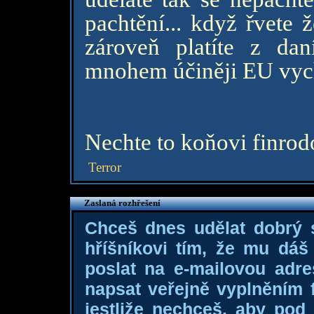
pachtění... když řvete
zároveň platíte z dan
mnohem účiněji EU vych
Nechte to koňovi finrodo
Terror
Zaslaná rozhřešení
Chceš dnes udělat dobrý
hříšníkovi tím, že mu dá
poslat na e-mailovou adre
napsat veřejně vyplněním f
jestliže nechceš, aby pod