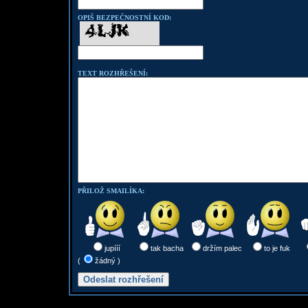
OPIŠ BEZPEČNOSTNÍ KOD:
TEXT ROZHŘEŠENÍ:
PŘILOŽ SMAILÍKA:
jupííí
tak bacha
držím palec
to je fuk
(
žádný )