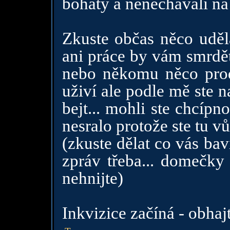
bohatý a nenechávali na 
Zkuste občas něco uděl
ani práce by vám smrdět
nebo někomu něco prodá
uživí ale podle mě ste 
bejt... mohli ste chcípn
nesralo protože ste tu vů
(zkuste dělat co vás bav
zpráv třeba... domečky 
nehnijte)
Inkvizice začíná - obhajt