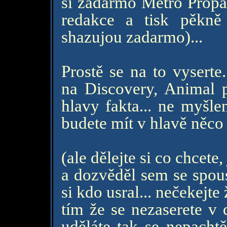
si zadarmo Metro Propag
redakce a tisk pěkně
shazujou zadarmo)...
Prostě se na to vyserte
na Discovery, Animal pl
hlavy fakta... ne myšle
budete mít v hlavě něco
(ale dělejte si co chcet
a dozvěděl sem se spous
si kdo usral... nečekejte 
tím že se nezaserete v 
uděláte tak se nepachtě