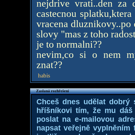
nejdrive vrati..den za
castecnou splatku,ktera
vracena dluznikovy..po 
slovy "mas z toho rados
je to normalni??
nevim,co si o nem my
znat??
habis
Zaslaná rozhřešení
Chceš dnes udělat dobrý
hříšníkovi tím, že mu dá
poslat na e-mailovou adre
napsat veřejně vyplněním f