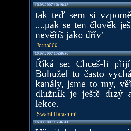
16.03.2007 16:19:38
tak teď sem si vzpoměl
....pak se ten člověk je
nevěříš jako dřív"
Jeana000
16.03.2007 15:59:50
Říká se: Chceš-li přij
Bohužel to často vychá
kanály, jsme to my, věř
dlužník je ještě drzý 
lekce.
Swami Harashimi
16.03.2007 15:46:41