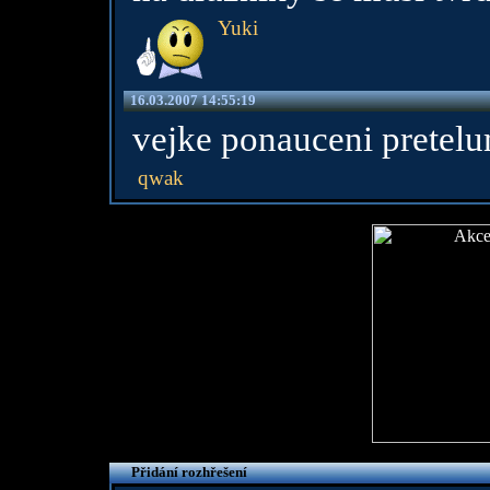
Yuki
16.03.2007 14:55:19
vejke ponauceni pretelum
qwak
Přidání rozhřešení