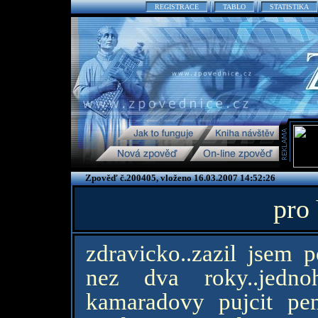
REGISTRACE
TABLO
STATISTIKA
Zpověď č.200405, vloženo 16.03.2007 14:52:26
pro
zdravicko..zazil jsem 
nez dva roky..jedn
kamaradovy pujcit pen