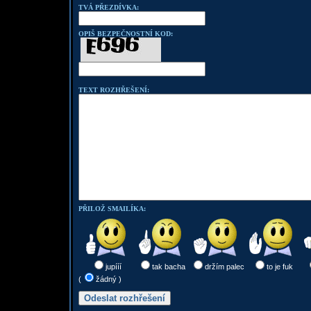
TVÁ PŘEZDÍVKA:
OPIŠ BEZPEČNOSTNÍ KOD:
TEXT ROZHŘEŠENÍ:
PŘILOŽ SMAILÍKA:
jupííí
tak bacha
držím palec
to je fuk
(
žádný )