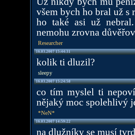
Už nikdy bych mu peníze
všem bych ho bral už s 
ho také asi už nebral
nemohu zrovna důvěřov
Researcher
16.03.2007 15:44:31
kolik ti dluzil?
sleepy
16.03.2007 15:24:58
co tím myslel ti nepov
nějaký moc spolehlivý j
*NeN*
16.03.2007 14:59:22
na dlužníky se musí tvr