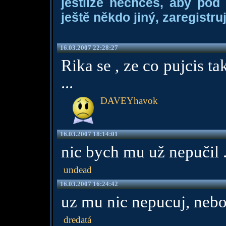
jestliže nechceš, aby pod
ještě někdo jiný, zaregistruj
16.03.2007 22:28:27
Rika se , ze co pujcis t
...
DAVEYhavok
16.03.2007 18:14:01
nic bych mu už nepučil .
undead
16.03.2007 16:24:42
uz mu nic nepucuj, nebo
dredatá