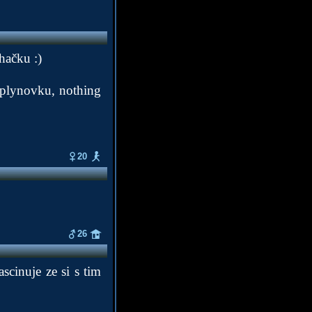
hačku :)
 plynovku, nothing
20
26
scinuje ze si s tim