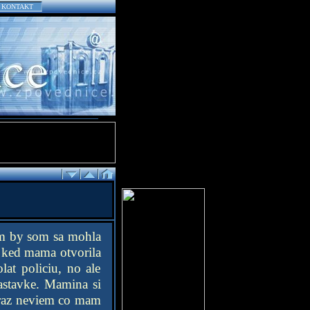
KONTAKT
ym by som sa mohla
, ked mama otvorila
at policiu, no ale
astavke. Mamina si
teraz neviem co mam