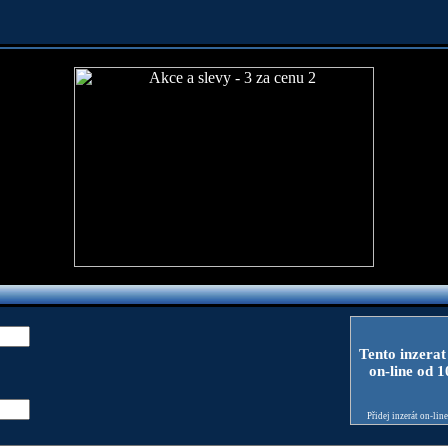
Tento inzerat
on-line od 
Přidej inzerát on-lin