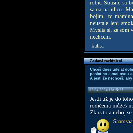
robit. Strasne sa
sama na ulicu. Ma
bojim, ze mamina
neustale lepi smo
Myslia si, ze som v
nechcem.
katka
Zaslaná rozhřešení
Chceš dnes udělat dob
poslat na e-mailovou a
A jestliže nechceš, aby
02.04.2004 18:15:25
Jestli už je do toh
rodičema můžeš nor
Zkus to a neboj se.
Saamsaa