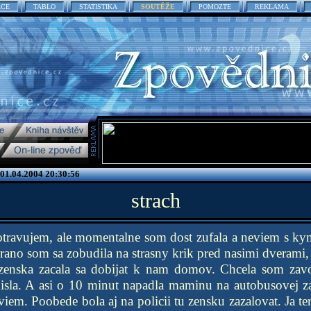
ACE
TABLO
STATISTIKA
SOUTĚŽE
POMOZTE
REKLAMA
01.04.2004 20:30:56
strach
 otravujem, ale momentalne som dost zufala a neviem s k
rano som sa zobudila na strasny krik pred nasimi dverami
 zenska zacala sa dobijat k nam domov. Chcela som zavol
disla. A asi o 10 minut napadla maminu na autobusovej z
viem. Poobede bola aj na policii tu zensku zazalovat. Ja 