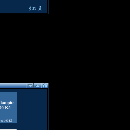
19
 koupíte
100 Kč.
e od 100 Kč