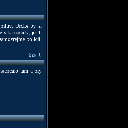
mluv. Urcite by si
 s kamarady, jestli
amozrejme policii.
26
, nachcalo tam a my