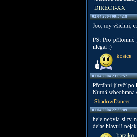
DIRECT-XX
02.04.2004 09:54:18
Joo, my všichni, c
PS: Pro přítomné 
illegal :)
kosice
01.04.2004 23:09:57
Přetáhni jí tyčí po 
Nutná sebeobrana s
ShadowDancer
01.04.2004 22:33:09
hele nebyla si ty 
delas hlavu!! nejak
barziko