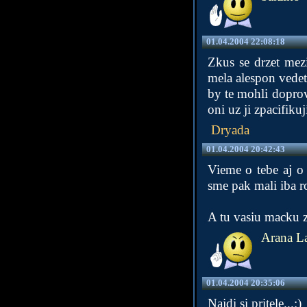
01.04.2004 22:08:18
Zkus se drzet mez
mela alespon vedet
by te mohli dopro
oni uz ji zpacifikuji
Dryada
01.04.2004 20:42:43
Vieme o tebe aj o 
sme pak mali iba r
A tu vasiu macku z
Arana La
01.04.2004 20:35:06
Najdi si pritele...:)