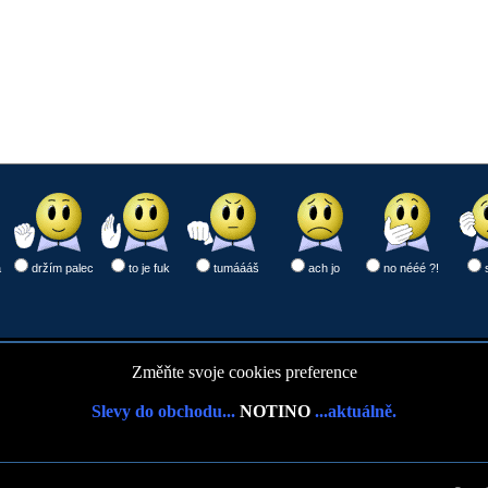
a
držím palec
to je fuk
tumáááš
ach jo
no nééé ?!
Změňte svoje cookies preference
Slevy do obchodu...
NOTINO
...aktuálně.