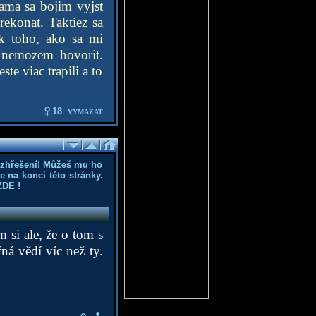
ama sa bojim vyjst
ekonat. Taktiez sa
k toho, ako sa mi
m nemozem hovorit.
te viac trapili a to
18
VYMAZAT
ozhřešení! Můžeš mu ho
 na konci této stránky.
ZDE
!
m si ale, že o tom s
ná vědí víc než ty.