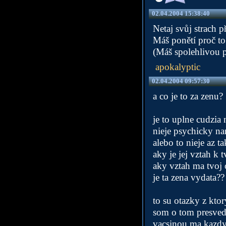
02.04.2004 15:38:40
Netaj svůj strach př
Máš ponětí proč to
(Máš spolehlivou pi
apokalyptic
02.04.2004 09:57:30
a co je to za zenu?
je to uplne cudzi
nieje psychicky na
alebo to nieje az t
aky je jej vztah k
aky vztah ma tvoj 
je ta zena vydata??
to su otazky z kto
som o tom presved
vacsinou ma kazdy 