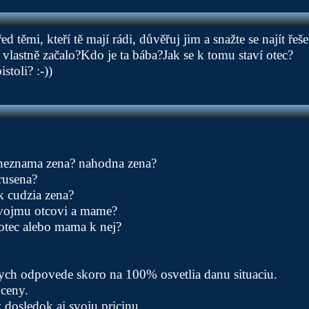
ed těmi, kteří tě mají rádi, důvěřuj jim a snažte se najít řeš
 vlastně začalo?Kdo je ta bába?Jak se k tomu staví otec?
stoli? :-))
a neznama zena? nahodna zena?
rusena?
ak cudzia zena?
 tvojmu otcovi a mame?
otec alebo mama k nej?
rych odpovede skoro na 100% osvetlia danu situaciu.
ceny.
dosledok aj svoju pricinu.