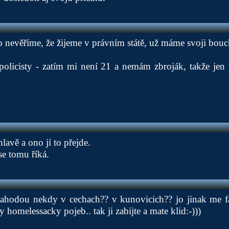
o nevěříme, že žijeme v právním státě, už máme svoji bouc
policisty - zatím mi není 21 a nemám zbroják, takže jen
hlavě a ono jí to přejde.
e tomu říká.
nahodou nekdy v cechach?? v kunovicich?? jo jinak me fa
y homelessacky pojeb.. tak ji zabijte a mate klid:-)))