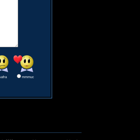
safra
mmmuc