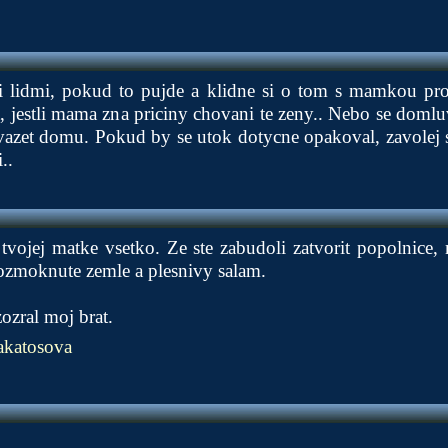
i lidmi, pokud to pujde a klidne si o tom s mamkou pro
, jestli mama zna priciny chovani te zeny.. Nebo se domluv
vazet domu. Pokud by se utok dotycne opakoval, zavolej s
..
tvojej matke vsetko. Ze ste zabudoli zatvorit popolnice
ozmoknute zemle a plesnivy salam.
ozral moj brat.
katosova