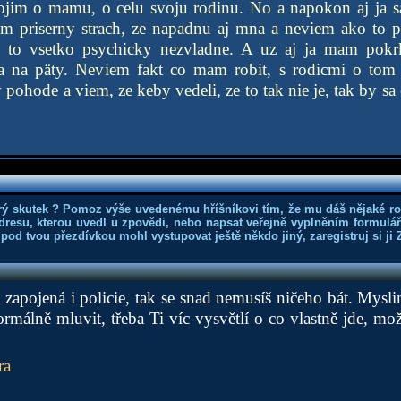
 bojim o mamu, o celu svoju rodinu. No a napokon aj ja s
m priserny strach, ze napadnu aj mna a neviem ako to pr
 to vsetko psychicky nezvladne. A uz aj ja mam pokr
la na päty. Neviem fakt co mam robit, s rodicmi o to
 pohode a viem, ze keby vedeli, ze to tak nie je, tak by sa es
rý skutek ? Pomoz výše uvedenému hříšníkovi tím, že mu dáš nějaké r
dresu, kterou uvedl u zpovědi, nebo napsat veřejně vyplněním formuláře
 pod tvou přezdívkou mohl vystupovat ještě někdo jiný, zaregistruj si ji
o zapojená i policie, tak se snad nemusíš ničeho bát. Mysli
málně mluvit, třeba Ti víc vysvětlí o co vlastně jde, mož
ra