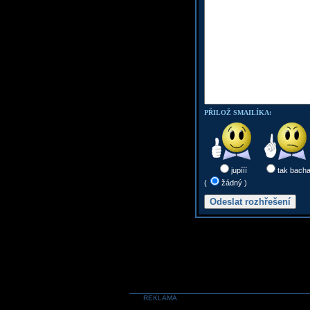
PŘILOŽ SMAILÍKA:
jupííí
tak bach
(
žádný )
REKLAMA