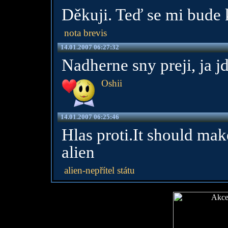
Děkuji. Teď se mi bude k
nota brevis
14.01.2007 06:27:32
Nadherne sny preji, ja jd
Oshii
14.01.2007 06:25:46
Hlas proti.It should ma
alien
alien-nepřítel státu