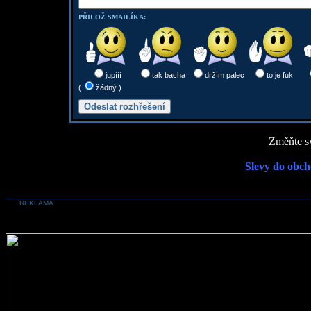
PŘILOŽ SMAILÍKA:
jupííí
tak bacha
držím palec
to je fuk
(
žádný )
Změňte sv
Slevy do obch
REKLAMA