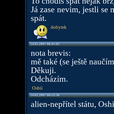
To chodíš spát nějak br
Já zase nevim, jestli se
spát.
dobytek
14.01.2007 06:41:05
nota brevis:
mě také (se ještě naučím 
Děkuji.
Odcházím.
Oshii
14.01.2007 06:31:36
alien-nepřítel státu, Oshi