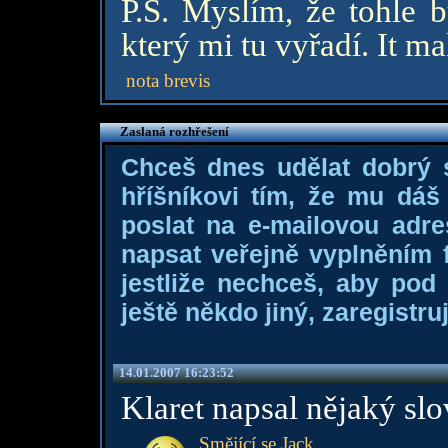
P.S. Myslím, že tohle b
který mi tu vyřadí. It m
nota brevis
Zaslaná rozhřešení
Chceš dnes udělat dobrý
hříšníkovi tím, že mu dá
poslat na e-mailovou adre
napsat veřejně vyplněním f
jestliže nechceš, aby pod
ještě někdo jiný, zaregistruj
14.01.2007 16:23:52
Klaret napsal nějaký slo
Smějící se Jack