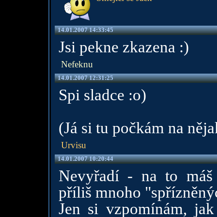
14.01.2007 14:33:45
Jsi pekne zkazena :)
Nefeknu
14.01.2007 12:31:25
Spi sladce :o)
(Já si tu počkám na něja
Urvisu
14.01.2007 10:20:44
Nevyřadí - na to máš
příliš mnoho "spřízněný
Jen si vzpomínám, jak 