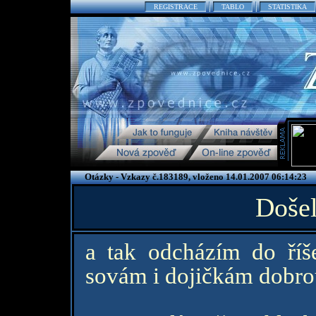
REGISTRACE
TABLO
STATISTIKA
Otázky - Vzkazy č.183189, vloženo 14.01.2007 06:14:23
Došel
a tak odcházím do říš
sovám i dojičkám dobrou