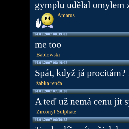
gymplu udělal omylem z k
Amarus
14.01.2007 08:39:03
me too
Bablowski
14.01.2007 08:19:02
Spát, když já procitám? No
žabka renča
14.01.2007 07:18:28
A teď už nemá cenu jít s
Zirconyl Sulphate
14.01.2007 06:50:25