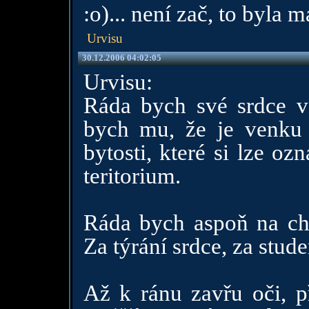
:o)... není zač, to byla m
Urvisu
30.12.2006 04:02:05
Urvisu:
Ráda bych své srdce v
bych mu, že je venku 
bytosti, které si lze o
teritorium.
Ráda bych aspoň na chv
Za týrání srdce, za stud
Až k ránu zavřu oči, př