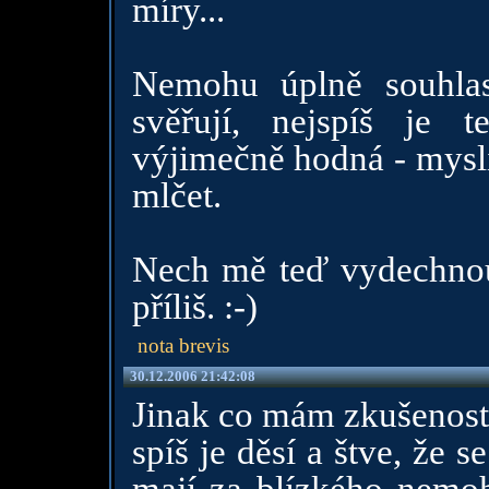
míry...
Nemohu úplně souhlas
svěřují, nejspíš je 
výjimečně hodná - myslí
mlčet.
Nech mě teď vydechnout
příliš. :-)
nota brevis
30.12.2006 21:42:08
Jinak co mám zkušenost,
spíš je děsí a štve, že 