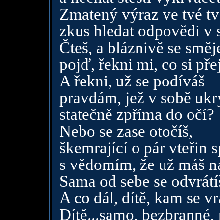
Zmatený výraz ve tvé tvá
zkus hledat odpovědi v
Čteš, a bláznivě se směje
pojď, řekni mi, co si pře
A řekni, už se podíváš
pravdám, jež v sobě ukr
statečně zpříma do očí?
Nebo se zase otočíš,
škemrající o pár vteřin 
s vědomím, že už máš n
Sama od sebe se odvrátí
A co dál, dítě, kam se vr
Dítě...samo, bezbranné, 