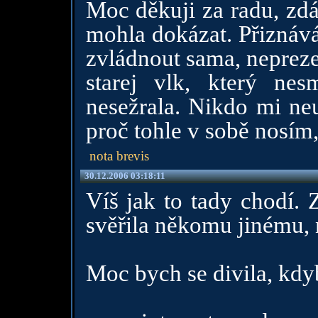
Moc děkuji za radu, zdá
mohla dokázat. Přiznává
zvládnout sama, nepreze
starej vlk, který ne
nesežrala. Nikdo mi neu
proč tohle v sobě nosím,
nota brevis
30.12.2006 03:18:11
Víš jak to tady chodí. 
svěřila někomu jinému,
Moc bych se divila, kdyb