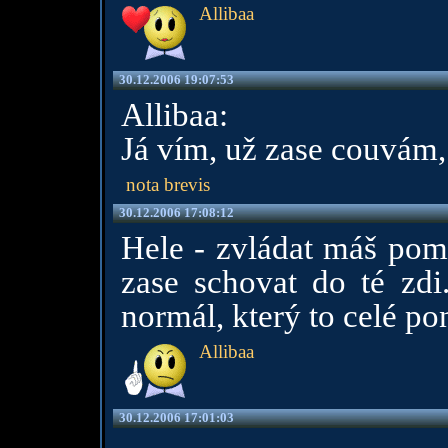
Allibaa
30.12.2006 19:07:53
Allibaa:
Já vím, už zase couvám, 
nota brevis
30.12.2006 17:08:12
Hele - zvládat máš poma
zase schovat do té zdi
normál, který to celé po
Allibaa
30.12.2006 17:01:03