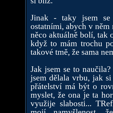
si blíž.
Jinak - taky jsem se 
ostatními, abych v něm 
něco aktuálně bolí, tak
když to mám trochu po
takové tmě, že sama ne
Jak jsem se to naučila?
jsem dělala vrbu, jak s
přátelství má být o rov
myslet, že ona je ta ho
využije slabosti... TRe
mojí namyšlenost, 