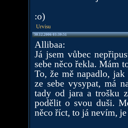
:o)
Urvisu
30.12.2006 03:39:51
Allibaa:
Já jsem vůbec nepřipus
sebe něco řekla. Mám to 
To, že mě napadlo, jak
ze sebe vysypat, má n
tady od jara a trošku 
podělit o svou duši. 
něco říct, to já nevím, j