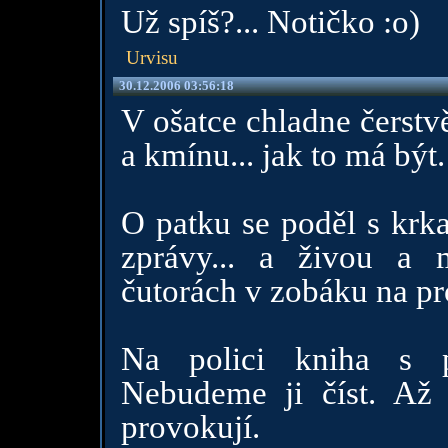
Už spíš?... Notičko :o)
Urvisu
30.12.2006 03:56:18
V ošatce chladne čerstv
a kmínu... jak to má být.
O patku se poděl s krka
zprávy... a živou a
čutorách v zobáku na p
Na polici kniha s p
Nebudeme ji číst. Až 
provokují.