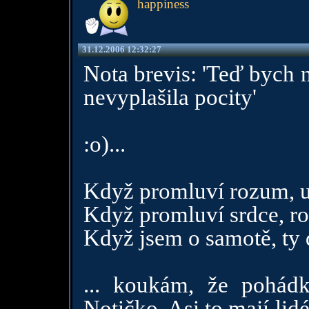
happiness
31.12.2006 12:32:27
Nota brevis: 'Teď bych 
nevyplašila pocity'
:o)...
Když promluví rozum, u
Když promluví srdce, ro
Když jsem o samotě, ty 
... koukám, že pohád
Notičko. Asi to mají li