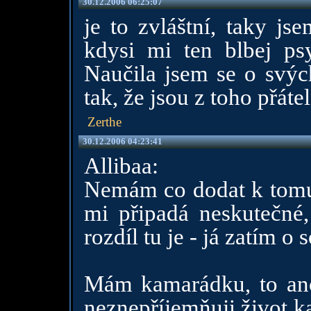
30.12.2006 06:25:07
je to zvláštní, taky js
kdysi mi ten blbej ps
Naučila jsem se o svýc
tak, že jsou z toho přáte
Zerthe
30.12.2006 04:23:41
Allibaa:
Nemám co dodat k tomu, 
mi připadá neskutečné,
rozdíl tu je - já zatím o
Mám kamarádku, to ano
neznepříjemňuji život k