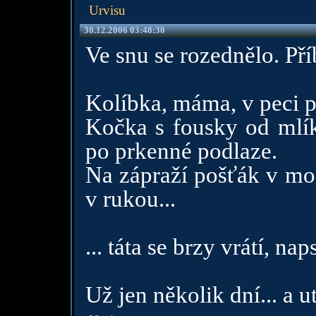
Urvisu
30.12.2006 03:48:30
Ve snu se rozednělo. Pří
Kolíbka, máma, v peci p
Kočka s fousky od mlíka
po prkenné podlaze.
Na zápraží pošťák v mod
v rukou...
... táta se brzy vrátí, n
Už jen několik dní... a 