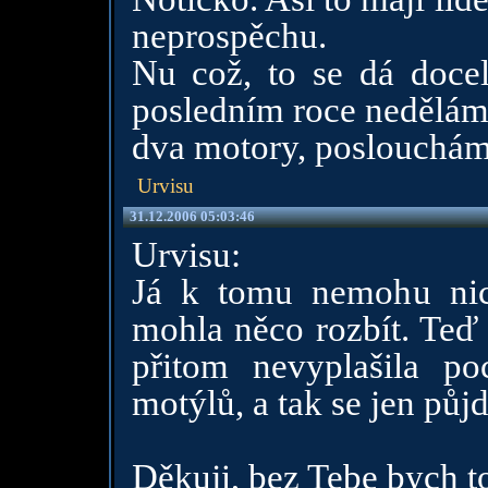
neprospěchu.
Nu což, to se dá docel
posledním roce nedělám :
dva motory, poslouchám
Urvisu
31.12.2006 05:03:46
Urvisu:
Já k tomu nemohu nic 
mohla něco rozbít. Teď 
přitom nevyplašila po
motýlů, a tak se jen půj
Děkuji, bez Tebe bych to