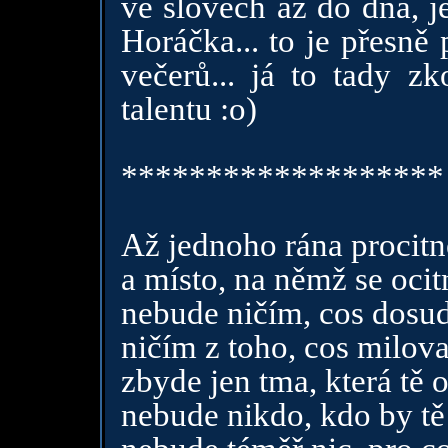
ve slovech až do dna, j
Horáčka... to je přesně
večerů... já to tady zk
talentu :o)
*******************
Až jednoho rána procitn
a místo, na němž se ocit
nebude ničím, cos dosud
ničím z toho, cos milova
zbyde jen tma, která tě 
nebude nikdo, kdo by tě