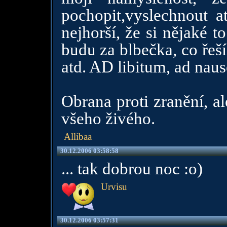
pochopit,vyslechnout 
nejhorší, že si nějaké 
budu za blbečka, co řeš
atd. AD libitum, ad nau
Obrana proti zranění, a
všeho živého.
Allibaa
30.12.2006 03:58:58
... tak dobrou noc :o)
Urvisu
30.12.2006 03:57:31