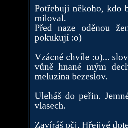
Potřebuji někoho, kdo b
miloval.
Před naze oděnou že
pokukují :o)
Vzácné chvíle :o)... slo
vůně hnané mým deche
meluzína bezeslov.
Uleháš do peřin. Jemn
vlasech.
Zavíráš oči. Hřejivé dot