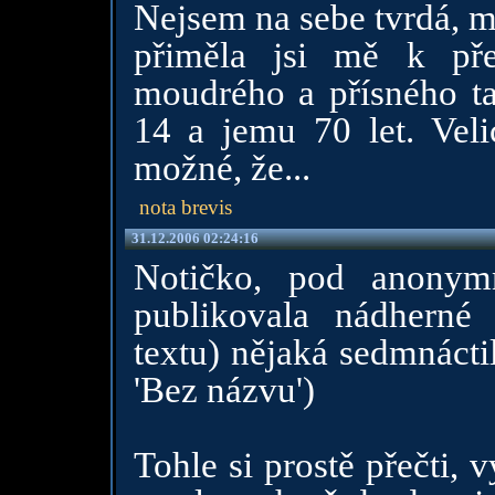
Nejsem na sebe tvrdá, m
přiměla jsi mě k pře
moudrého a přísného ta
14 a jemu 70 let. Veli
možné, že...
nota brevis
31.12.2006 02:24:16
Notičko, pod anonym
publikovala nádherné 
textu) nějaká sedmnácti
'Bez názvu')
Tohle si prostě přečti, 