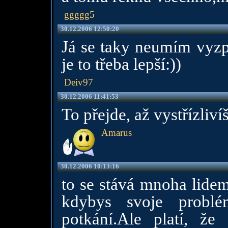
ggggg5
30.12.2006 12:50:20
Já se taky neumím vyzpo
je to třeba lepší:))
Deiv97
30.12.2006 11:41:53
To přejde, až vystřízlivíš
Amarus
30.12.2006 10:13:16
to se stává mnoha lide
kdybys svoje probl
potkání.Ale platí, že 