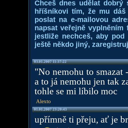
Chceš dnes udělat dobrý
hříšníkovi tím, že mu dá
poslat na e-mailovou adre
napsat veřejně vyplněním f
jestliže nechceš, aby pod
ještě někdo jiný, zaregistruj
03.01.2007 11:37:22
"No nemohu to smazat - 
a to já nemohu jen tak z
tohle se mi líbilo moc
Alexto
01.01.2007 23:20:43
upřímně ti přeju, ať je b