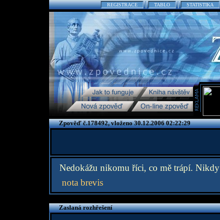
REGISTRACE
TABLO
STATISTIKA
Zpověď č.178492, vloženo 30.12.2006 02:22:29
Nedokážu nikomu říci, co mě trápí. Nikdy j
nota brevis
Zaslaná rozhřešení