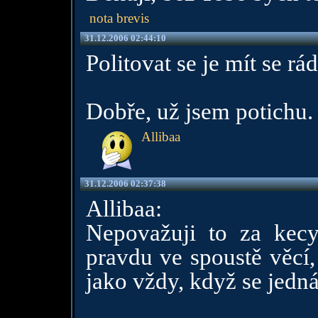
nota brevis
31.12.2006 02:44:10
Politovat se je mít se rá
Dobře, už jsem potichu.
Allibaa
31.12.2006 02:37:38
Allibaa:
Nepovažuji to za kecy
pravdu ve spoustě věcí,
jako vždy, když se jedn