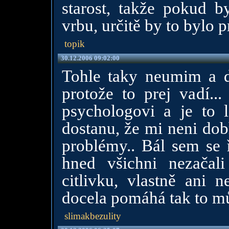
starost, takže pokud by
vrbu, určitě by to bylo p
topik
30.12.2006 09:02:00
Tohle taky neumim a d
protože to prej vadí..
psychologovi a je to l
dostanu, že mi neni dob
problémy.. Bál sem se ř
hned všichni nezačal
citlivku, vlastně ani 
docela pomáhá tak to mů
slimakbezulity