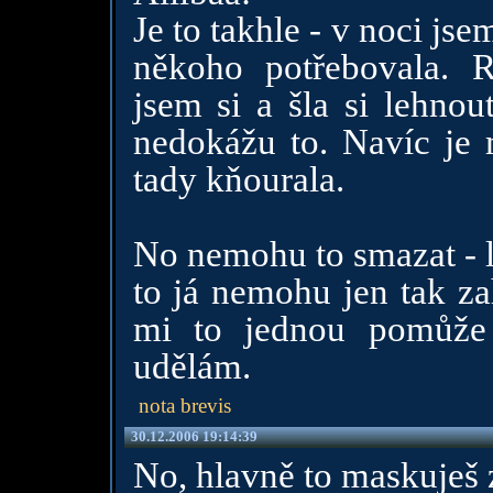
Je to takhle - v noci js
někoho potřebovala. R
jsem si a šla si lehnou
nedokážu to. Navíc je 
tady kňourala.
No nemohu to smazat - l
to já nemohu jen tak za
mi to jednou pomůže
udělám.
nota brevis
30.12.2006 19:14:39
No, hlavně to maskuješ z