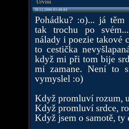
Urvisu
30.12.2006 03:40:04
Pohádku? :o)... já tě
tak trochu po svém...
nálady i poezie takové c
to cestička nevyšlapan
když mi při tom bije sr
mi zamane. Není to sn
vymyslel :o)
Když promluví rozum, u
Když promluví srdce, ro
Když jsem o samotě, ty 