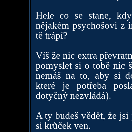
Hele co se stane, kd
nějakém psychošovi z i
tě trápí?
Víš že nic extra převrat
pomyslet si o tobě nic 
nemáš na to, aby si do
které je potřeba pos
dotyčný nezvládá).
A ty budeš vědět, že js
si krůček ven.