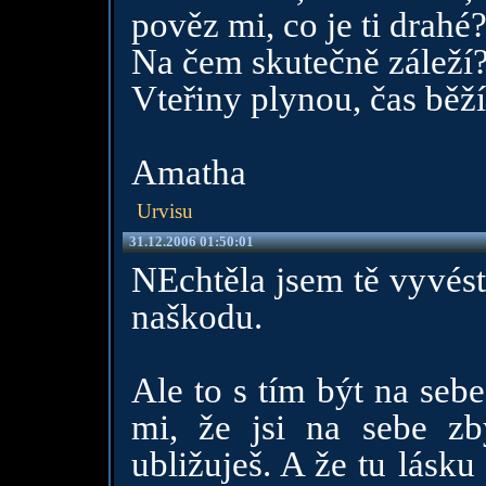
pověz mi, co je ti drahé
Na čem skutečně záleží
Vteřiny plynou, čas bě
Amatha
Urvisu
31.12.2006 01:50:01
NEchtěla jsem tě vyvést
naškodu.
Ale to s tím být na seb
mi, že jsi na sebe zb
ubližuješ. A že tu lásk