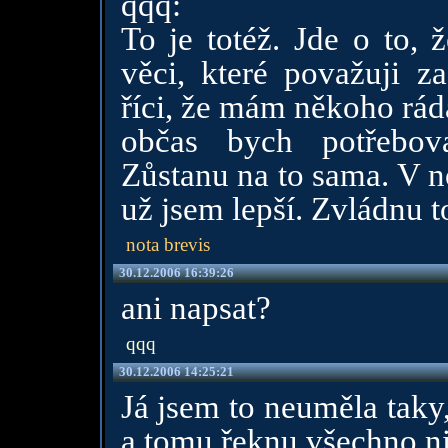
qqq:
To je totéž. Jde o to, 
věci, které považuji 
říci, že mám někoho rád
občas bych potřebov
Zůstanu na to sama. V n
už jsem lepší. Zvládnu to
nota brevis
30.12.2006 16:39:26
ani napsat?
qqq
30.12.2006 14:25:21
Já jsem to neuměla taky
a tomu řeknu všechno,n