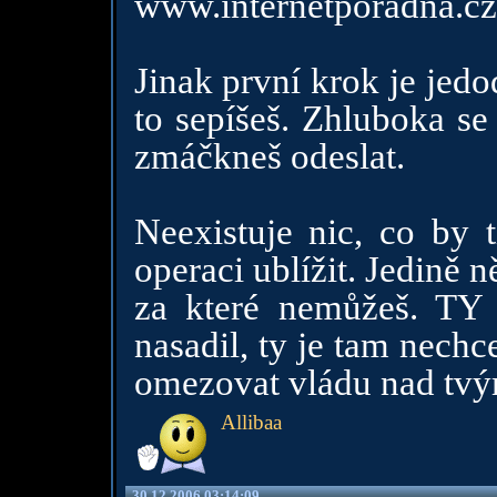
www.internetporadna.c
Jinak první krok je jed
to sepíšeš. Zhluboka s
zmáčkneš odeslat.
Neexistuje nic, co by 
operaci ublížit. Jedině 
za které nemůžeš. TY 
nasadil, ty je tam nechc
omezovat vládu nad tv
Allibaa
30.12.2006 03:14:09