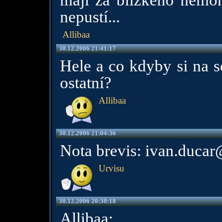
mají za blízkého nemoh
nepustí...
Allibaa
30.12.2006 21:41:17
Hele a co kdyby si na s
ostatní?
Allibaa
30.12.2006 21:04:36
Nota brevis: ivan.ducar@
Urvisu
30.12.2006 20:30:18
Allibaa: