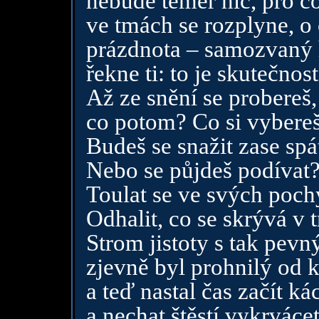
nebude téměř nic, pro co
ve tmách se rozplyne, o 
prázdnota – samozvaný 
řekne ti: to je skutečnost
Až ze snění se probereš,
co potom? Co si vybere
Budeš se snažit zase spá
Nebo se půjdeš podívat
Toulat se ve svých poc
Odhalit, co se skrývá v
Strom jistoty s tak pe
zjevně byl prohnilý od 
a teď nastal čas začít ká
a nechat štěstí vykrvác