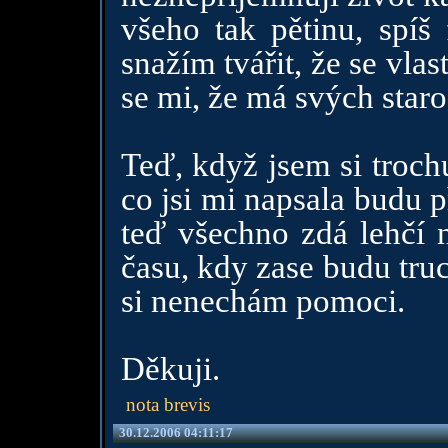
všeho tak pětinu, spíš 
snažím tvářit, že se vlas
se mi, že má svých staro
Teď, když jsem si troch
co jsi mi napsala budu p
teď všechno zdá lehčí n
času, kdy zase budu truc
si nenechám pomoci.
Děkuji.
nota brevis
30.12.2006 04:11:17