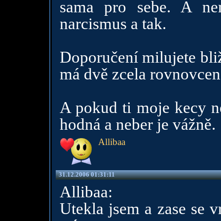
sama pro sebe. A nem
narcismus a tak.
Doporučení milujete bli
má dvě zcela rovnovcené 
A pokud ti moje kecy ne
hodná a neber je vážně.
Allibaa
31.12.2006 01:31:11
Allibaa:
Utekla jsem a zase se v