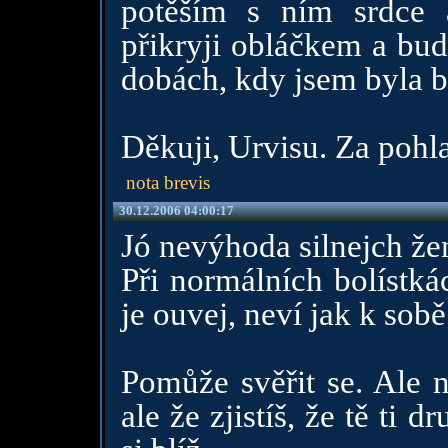
potěším s ním srdce
přikryji obláčkem a bud
dobách, kdy jsem byla b
Děkuji, Urvisu. Za pohla
nota brevis
30.12.2006 04:00:17
Jó nevýhoda silnejch že
Při normálních bolístká
je ouvej, neví jak k sobě
Pomůže svěřit se. Ale n
ale že zjistíš, že tě ti 