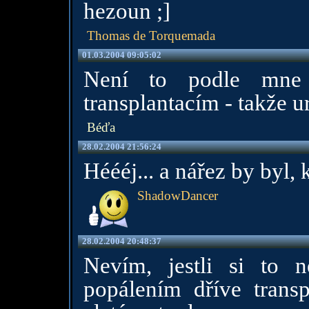
hezoun ;]
Thomas de Torquemada
01.03.2004 09:05:02
Není to podle mne 
transplantacím - takže ur
Béďa
28.02.2004 21:56:24
Héééj... a nářez by byl, 
ShadowDancer
28.02.2004 20:48:37
Nevím, jestli si to 
popálením dříve transp