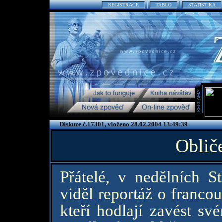
REGISTRACE
TABLO
STATISTIKA
Diskuze č.17301, vloženo 28.02.2004 13:49:39
Oblič
Přátelé, v nedělních
viděl reportáž o franco
kteří hodlají zavést s