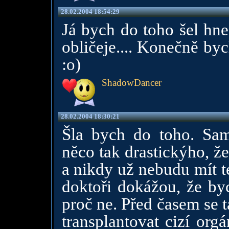
28.02.2004 18:54:29
Já bych do toho šel hne
obličeje.... Konečně byc
:o)
ShadowDancer
28.02.2004 18:30:21
Šla bych do toho. Samo
něco tak drastickýho, že
a nikdy už nebudu mít te
doktoři dokážou, že by
proč ne. Před časem se ta
transplantovat cizí orgá