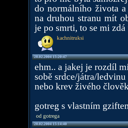
do normálního života a 
na druhou stranu mít ob
je po smrti, to se mi zdá
kachnitruksi
28.02.2004 15:20:47
ehm.. a jakej je rozdíl m
sobě srdce/játra/ledvinu
nebo krev živého člověk
gotreg s vlastním gzifte
od gotrega
28.02.2004 15:14:40