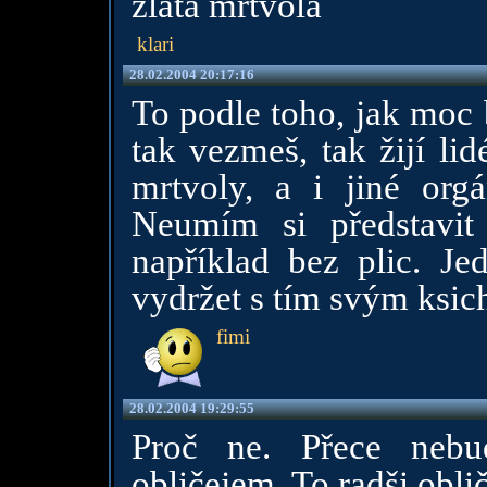
zlatá mrtvola
klari
28.02.2004 20:17:16
To podle toho, jak moc 
tak vezmeš, tak žijí li
mrtvoly, a i jiné org
Neumím si představit
například bez plic. Je
vydržet s tím svým ksich
fimi
28.02.2004 19:29:55
Proč ne. Přece nebud
obličejem. To radši obli