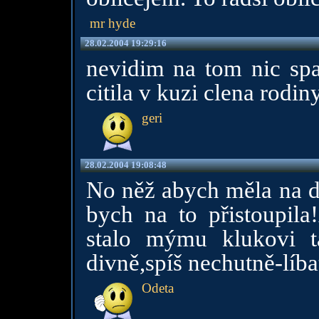
mr hyde
28.02.2004 19:29:16
nevidim na tom nic spa
citila v kuzi clena rodin
geri
28.02.2004 19:08:48
No něž abych měla na do
bych na to přistoupil
stalo mýmu klukovi t
divně,spíš nechutně-líb
Odeta