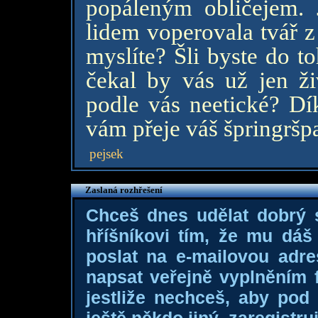
popáleným obličejem.
lidem voperovala tvář z
myslíte? Šli byste do t
čekal by vás už jen ž
podle vás neetické? Dí
vám přeje váš špringršpa
pejsek
Zaslaná rozhřešení
Chceš dnes udělat dobrý
hříšníkovi tím, že mu dá
poslat na e-mailovou adre
napsat veřejně vyplněním f
jestliže nechceš, aby pod