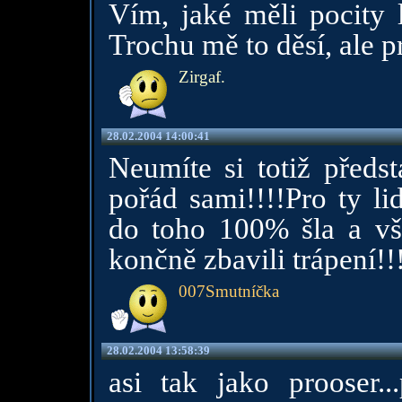
Vím, jaké měli pocity l
Trochu mě to děsí, ale pr
Zirgaf.
28.02.2004 14:00:41
Neumíte si totiž předst
pořád sami!!!!Pro ty li
do toho 100% šla a v
končně zbavili trápení!!
007Smutníčka
28.02.2004 13:58:39
asi tak jako prooser.