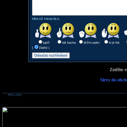
PŘILOŽ SMAILÍKA:
jupííí
tak bacha
držím palec
to je fuk
(
žádný )
Změňte sv
Slevy do obch
REKLAMA