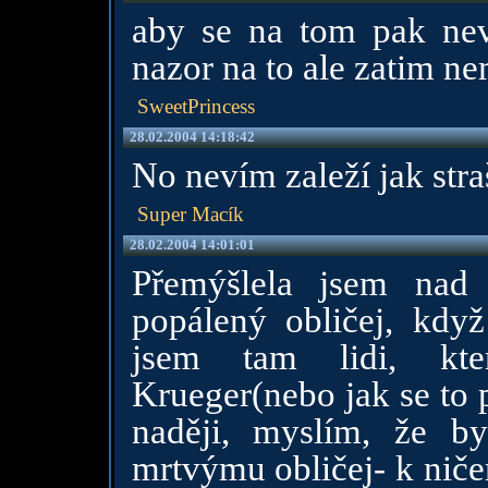
aby se na tom pak nev
nazor na to ale zatim n
SweetPrincess
28.02.2004 14:18:42
No nevím zaleží jak str
Super Macík
28.02.2004 14:01:01
Přemýšlela jsem nad 
popálený obličej, když
jsem tam lidi, kte
Krueger(nebo jak se to p
naději, myslím, že b
mrtvýmu obličej- k nič