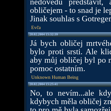
nedovedu představit,
obličejem - to snad je le
Jinak souhlas s Gotrege
Evča
28.02.2004 15:32:39
Já bych obličej mrtvéh
bylo proti srsti. Ale k
aby můj obličej byl po 
pomoc ostatním.
Unknown Human Being
28.02.2004 15:25:41
No, to nevím...ale kd
kdybych měla obličej zn
to pro mě byla samozřej