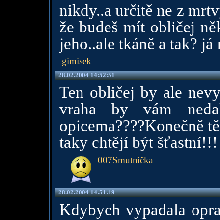
nikdy..a určitě ne z mrtv
že budeš mít obličej ně
jeho..ale tkáně a tak? já 
gimisek
28.02.2004 14:52:51
Ten obličej by ale nevy
vraha by vám nedali
opicema????Konečně tě
taky chtějí být šťastní!!!
007Smutníčka
28.02.2004 14:51:19
Kdybych vypadala opra