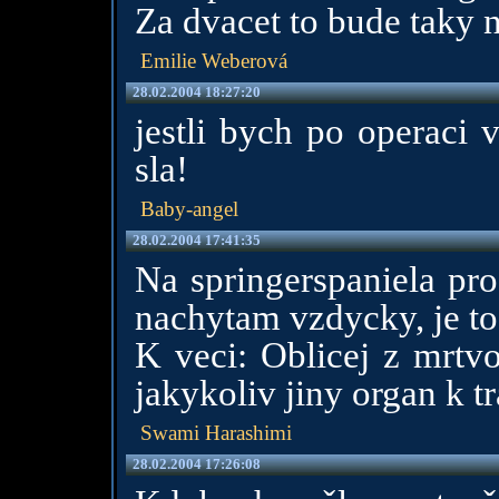
Za dvacet to bude taky 
Emilie Weberová
28.02.2004 18:27:20
jestli bych po operaci 
sla!
Baby-angel
28.02.2004 17:41:35
Na springerspaniela pro
nachytam vzdycky, je to
K veci: Oblicej z mrtvo
jakykoliv jiny organ k tr
Swami Harashimi
28.02.2004 17:26:08