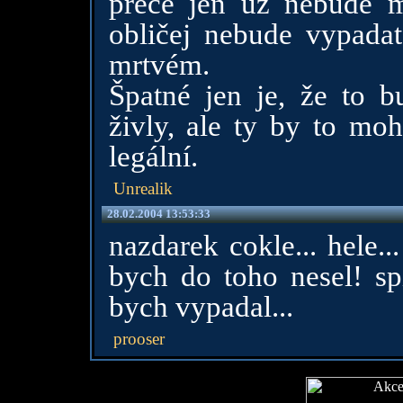
přece jen už nebude mu
obličej nebude vypadat
mrtvém.
Špatné jen je, že to b
živly, ale ty by to moh
legální.
Unrealik
28.02.2004 13:53:33
nazdarek cokle... hele...
bych do toho nesel! sp
bych vypadal...
prooser