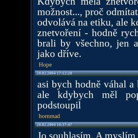
Kdybych měla znetvoře
možnost..., proč odmítat
odvolává na etiku, ale 
znetvoření - hodně rych
brali by všechno, jen 
jako dříve.
Hope
28.02.2004 17:12:28
asi bych hodně váhal a 
ale kdybych měl pop
podstoupil
hornmad
28.02.2004 16:37:47
Jo souhlasím. A myslím 