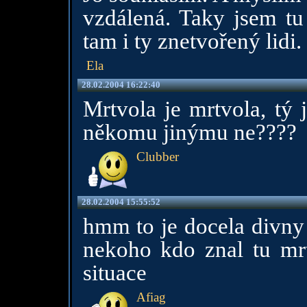
vzdálená. Taky jsem tu 
tam i ty znetvořený lidi
Ela
28.02.2004 16:22:40
Mrtvola je mrtvola, tý
někomu jinýmu ne????
Clubber
28.02.2004 15:55:52
hmm to je docela divny
nekoho kdo znal tu mrt
situace
Afiag