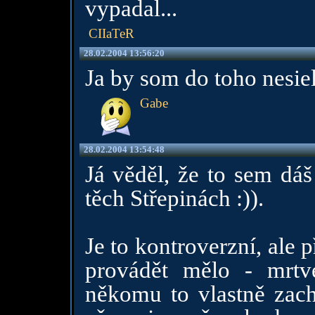
vypadal...
CIIaTeR
28.02.2004 13:56:20
Ja by som do toho nesiel,
Gabe
28.02.2004 13:54:48
Já věděl, že to sem dáš
těch Střepinách :)).
Je to kontroverzní, ale 
provádět mělo - mrtv
někomu to vlastně zachr