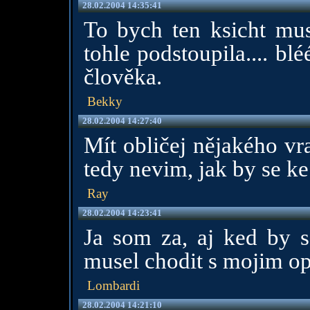
28.02.2004 14:35:41
To bych ten ksicht mus
tohle podstoupila.... b
člověka.
Bekky
28.02.2004 14:27:40
Mít obličej nějakého vr
tedy nevim, jak by se k
Ray
28.02.2004 14:23:41
Ja som za, aj ked by 
musel chodit s mojim op
Lombardi
28.02.2004 14:21:10