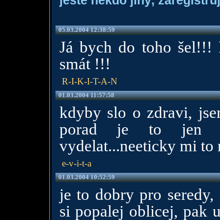
ještě někdo jiný, zaregistruj
05.03.2004 12:38:59
Já bych do toho šel!!!
smát !!!
R-I-K-I-T-A-N
01.03.2004 11:57:58
kdyby slo o zdravi, jse
porad je to jen d
vydelat...neeticky mi to 
e-v-i-t-a
01.03.2004 10:52:59
je to dobry pro seredy,
si popalej oblicej, pak 