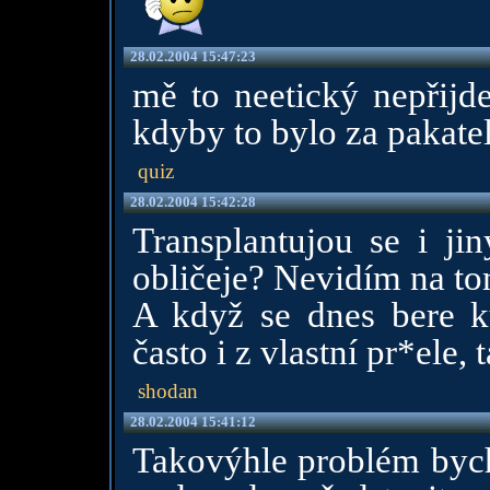
28.02.2004 15:47:23
mě to neetický nepřijde
kdyby to bylo za pakatel
quiz
28.02.2004 15:42:28
Transplantujou se i ji
obličeje? Nevidím na to
A když se dnes bere ků
často i z vlastní pr*ele, t
shodan
28.02.2004 15:41:12
Takovýhle problém bych 