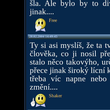
šla. Ale bylo by to d
jinak....
Free
28.02.2004 14:49:45
Ty si asi myslíš, že ta 
člověka, co ji nosil p
stalo něco takovýho, ur
přece jinak široký lícní k
třeba víc napne nebo
změní....
Shaker