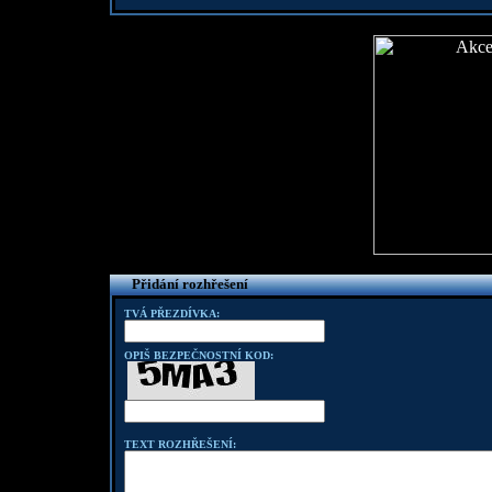
Přidání rozhřešení
TVÁ PŘEZDÍVKA:
OPIŠ BEZPEČNOSTNÍ KOD:
TEXT ROZHŘEŠENÍ: