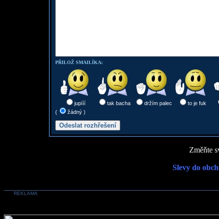
PŘILOŽ SMAILÍKA:
jupííí
tak bacha
držím palec
to je fuk
(
žádný )
Změňte sv
Slevy do obch
REKLAMA