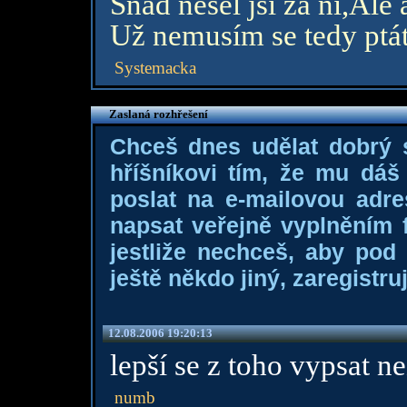
Snad nešel jsi za ni,Ale 
Už nemusím se tedy ptát
Systemacka
Zaslaná rozhřešení
Chceš dnes udělat dobrý
hříšníkovi tím, že mu dá
poslat na e-mailovou adre
napsat veřejně vyplněním f
jestliže nechceš, aby pod
ještě někdo jiný, zaregistruj
12.08.2006 19:20:13
lepší se z toho vypsat ne
numb