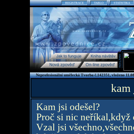
REGISTRACE
TABLO
STATISTIKA
Neprofesionální umělecká Tvorba č.142351, vloženo 11.0
kam 
Kam jsi odešel?
Proč si nic neříkal,když 
Vzal jsi všechno,všechn