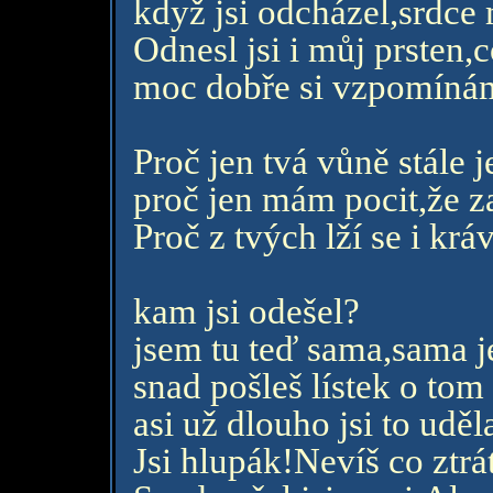
když jsi odcházel,srdce 
Odnesl jsi i můj prsten,c
moc dobře si vzpomínám 
Proč jen tvá vůně stále j
proč jen mám pocit,že z
Proč z tvých lží se i krá
kam jsi odešel?
jsem tu teď sama,sama 
snad pošleš lístek o tom 
asi už dlouho jsi to uděla
Jsi hlupák!Nevíš co ztrá