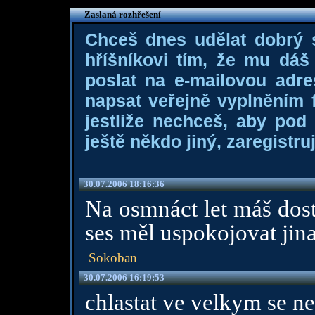
Zaslaná rozhřešení
Chceš dnes udělat dobrý
hříšníkovi tím, že mu dá
poslat na e-mailovou adre
napsat veřejně vyplněním f
jestliže nechceš, aby pod
ještě někdo jiný, zaregistruj
30.07.2006 18:16:36
Na osmnáct let máš dost
ses měl uspokojovat jin
Sokoban
30.07.2006 16:19:53
chlastat ve velkym se ne