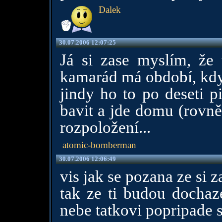
Dalek
30.07.2006 12:07:25
Já si zase myslím, že 
kamarád má období, kdy 
jindy ho to po deseti p
bavit a jde domu (rovně
rozpoložení...
atomic-bomberman
30.07.2006 12:06:49
vis jak se pozana ze si z
tak ze ti budou dochaz
nebe tatkovi popripade s