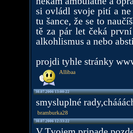
někam ambulatně a opra
si ovládl svoje pití a ne
tu šance, že se to naučí
tě za pár let čeká prvn
alkohlismus a nebo abst
projdi tyhle stránky
www
Allibaa
30.07.2006 13:00:22
smysluplné rady,chááácht
bramburka28
30.07.2006 12:33:22
V Tvojem pripade pozde 