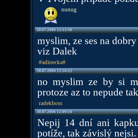
nunug
30.07.2006 12:13:58
myslim, ze ses na dobry c
viz Dalek
#adinecka#
30.07.2006 12:10:22
no myslim ze by si me
protoze az to nepude ta
radekboss
30.07.2006 12:09:10
Nepij 14 dní ani kapk
potíže, tak závislý nejsi.