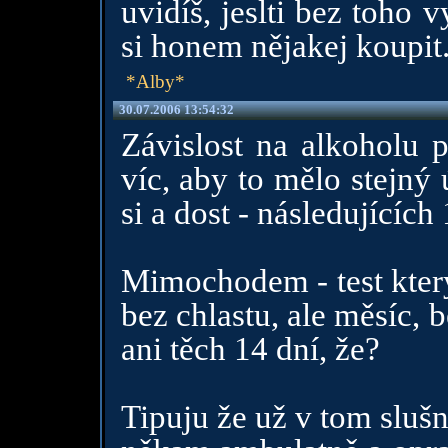
uvidíš, jeslti bez toho
si honem nějakej koupit
*Alby*
30.07.2006 13:54:32
Závislost na alkoholu p
víc, aby to mělo stejný 
si a dost - následujícíc
Mimochodem - test který
bez chlastu, ale měsíc, b
ani těch 14 dní, že?
Tipuju že už v tom slušn