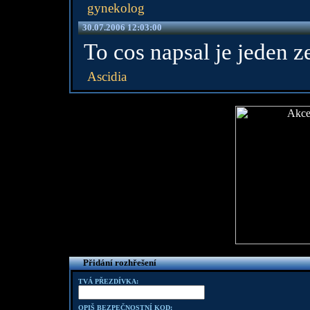
gynekolog
30.07.2006 12:03:00
To cos napsal je jeden z
Ascidia
Přidání rozhřešení
TVÁ PŘEZDÍVKA:
OPIŠ BEZPEČNOSTNÍ KOD: