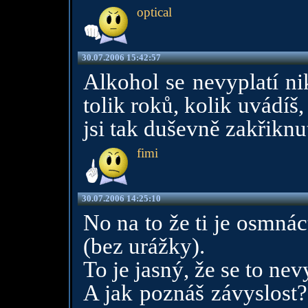
optical
30.07.2006 15:42:57
Alkohol se nevyplatí n
tolik roků, kolik uvádíš,
jsi tak duševně zakřiknu
fimi
30.07.2006 14:25:10
No na to že ti je osmná
(bez urážky).
To je jasný, že se to nev
A jak poznáš závyslost? 