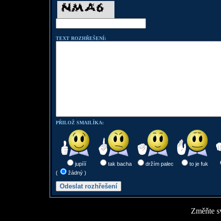
TEXT ROZHŘEŠENÍ:
PŘILOŽ SMAILÍKA:
jupííí
tak bacha
držím palec
to je fuk
(
žádný )
Změňte sv