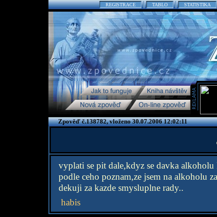
REGISTRACE
TABLO
STATISTIKA
Zpověď č.138782, vloženo 30.07.2006 12:02:11
vyplati se pit dale,kdyz se davka alkoholu
podle ceho poznam,ze jsem na alkoholu za
dekuji za kazde smysluplne rady..
habis