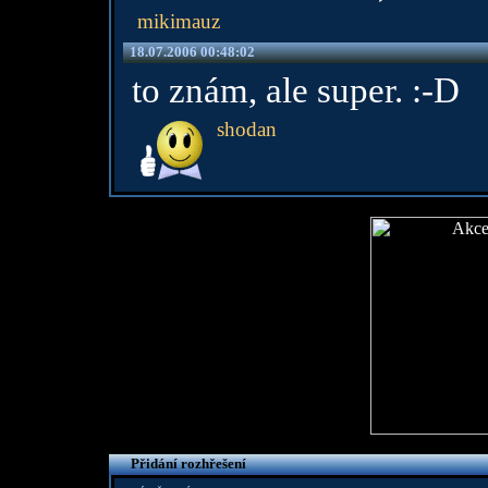
mikimauz
18.07.2006 00:48:02
to znám, ale super. :-D
shodan
Přidání rozhřešení