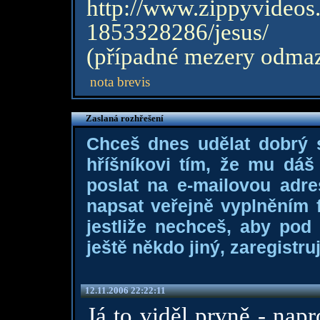
http://www.zippyvideo
1853328286/jesus/
(případné mezery odmaz
nota brevis
Zaslaná rozhřešení
Chceš dnes udělat dobrý
hříšníkovi tím, že mu dá
poslat na e-mailovou adre
napsat veřejně vyplněním f
jestliže nechceš, aby pod
ještě někdo jiný, zaregistruj
12.11.2006 22:22:11
Já to viděl prvně - nap