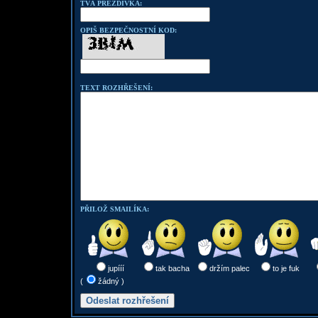
TVÁ PŘEZDÍVKA:
OPIŠ BEZPEČNOSTNÍ KOD:
TEXT ROZHŘEŠENÍ:
PŘILOŽ SMAILÍKA:
jupííí
tak bacha
držím palec
to je fuk
(
žádný )