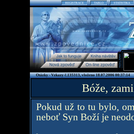
REGISTRACE
TABLO
STATISTIKA
Otázky - Vzkazy č.135313, vloženo 18.07.2006 00:37:14
Bóže, zamil
Pokud už to tu bylo, o
neboť Syn Boží je neodol