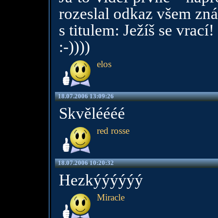
rozeslal odkaz všem z
s titulem: Ježíš se vrací!
:-))))
elos
18.07.2006 13:09:26
Skvěléééé
red rosse
18.07.2006 10:20:32
Hezkýýýýýý
Miracle