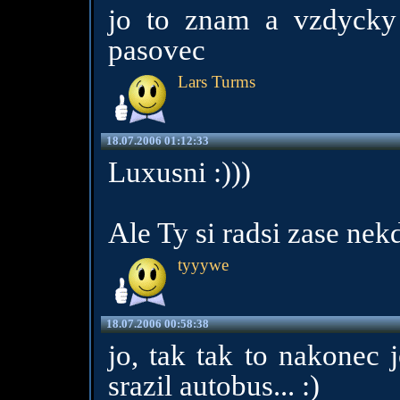
jo to znam a vzdycky
pasovec
Lars Turms
18.07.2006 01:12:33
Luxusni :)))
Ale Ty si radsi zase ne
tyyywe
18.07.2006 00:58:38
jo, tak tak to nakonec j
srazil autobus... :)