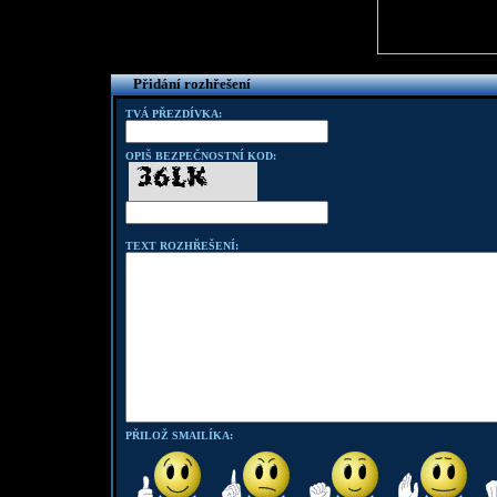
Přidání rozhřešení
TVÁ PŘEZDÍVKA:
OPIŠ BEZPEČNOSTNÍ KOD:
TEXT ROZHŘEŠENÍ:
PŘILOŽ SMAILÍKA: