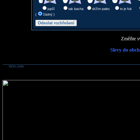
jupííí
tak bacha
držím palec
to je fuk
(
žádný )
Změňte sv
Slevy do obch
REKLAMA