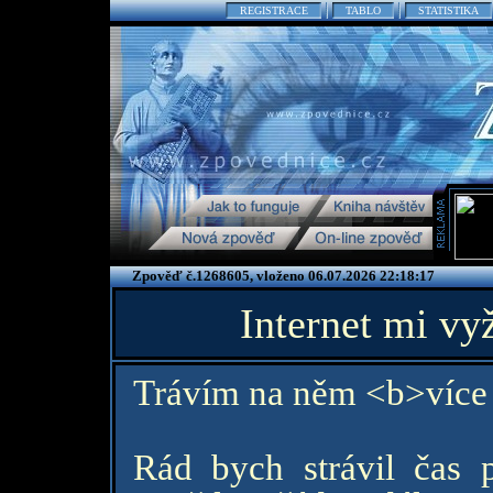
REGISTRACE
TABLO
STATISTIKA
Zpověď č.1268605, vloženo 06.07.2026 22:18:17
Internet mi vy
Trávím na něm <b>více 
Rád bych strávil čas 