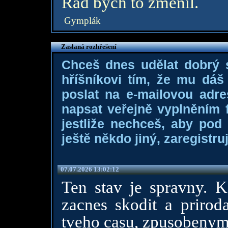
Rád bych to změnil.
Gymplák
Zaslaná rozhřešení
Chceš dnes udělat dobrý
hříšníkovi tím, že mu dá
poslat na e-mailovou adre
napsat veřejně vyplněním f
jestliže nechceš, aby pod
ještě někdo jiný, zaregistruj
07.07.2026 13:02:12
Ten stav je spravny. K
zacnes skodit a priro
tveho casu, zpusobenym z