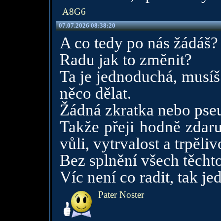
A8G6
07.07.2026 08:38:20
A co tedy po nás žádáš?
Radu jak to změnit?
Ta je jednoduchá, musíš 
něco dělat.
Žádná zkratka nebo pse
Takže přeji hodně zdaru
vůli, vytrvalost a trpěliv
Bez splnění všech těchto
Víc není co radit, tak je
Pater Noster