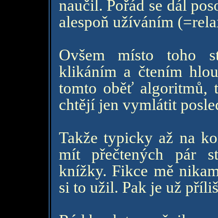
naučil. Pořád se dál po
alespoň užíváním (=rel
Ovšem místo toho st
klikáním a čtením hlo
tomto oběť algoritmů, t
chtějí jen vymlátit posl
Takže typicky až na ko
mít přečtených pár s
knížky. Fikce mě nikam
si to užil. Pak je už příl