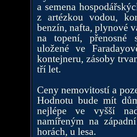
a semena hospodářských 
z artézkou vodou, kon
benzín, nafta, plynové va
na topení, přenosné s
uložené ve Faradayov
kontejneru, zásoby trva
tří let.
Ceny nemovitostí a poz
Hodnotu bude mít dům,
nejlépe ve vyšší na
namířeným na západní 
horách, u lesa.