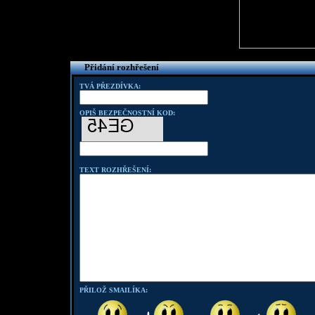
Přidání rozhřešení
TVÁ PŘEZDÍVKA:
OPIŠ BEZPEČNOSTNÍ KOD:
TEXT ROZHŘEŠENÍ:
PŘILOŽ SMAILÍKA: