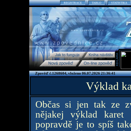
REGISTRACE
TABLO
STATISTIKA
Zpověď č.1268604, vloženo 06.07.2026 21:36:41
Výklad ka
Občas si jen tak ze z
nějakej výklad karet 
popravdě je to spíš ta