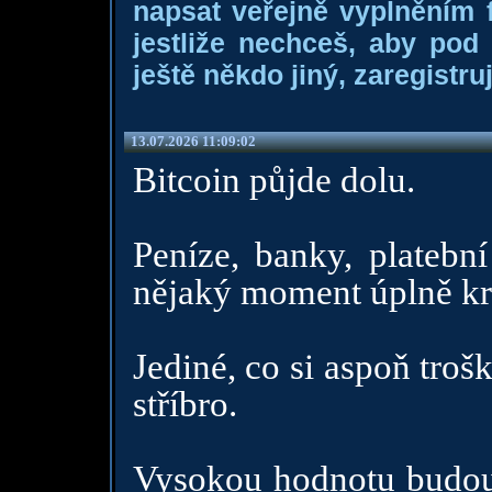
napsat veřejně vyplněním f
jestliže nechceš, aby pod
ještě někdo jiný, zaregistruj
13.07.2026 11:09:02
Bitcoin půjde dolu.
Peníze, banky, platebn
nějaký moment úplně k
Jediné, co si aspoň troš
stříbro.
Vysokou hodnotu budou m