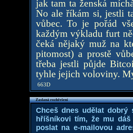
jak tam ta ženská míchá
No ale říkám si, jestli
vůbec. To je pořád vš
každým výkladu furt ně
čeká nějaký muž na kt
pitomost) a prostě vůb
třeba jestli půjde Bitc
tyhle jejich voloviny. My
663D
Zaslaná rozhřešení
Chceš dnes udělat dobrý
hříšníkovi tím, že mu dá
poslat na e-mailovou adre