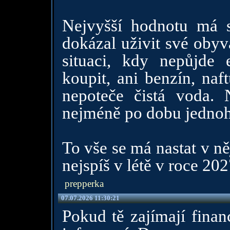
Nejvyšší hodnotu má so
dokázal uživit své obyva
situaci, kdy nepůjde 
koupit, ani benzín, naf
nepoteče čistá voda.
nejméně po dobu jednoh
To vše se má nastat v n
nejspíš v létě v roce 202
prepperka
07.07.2026 11:30:21
Pokud tě zajímají finan