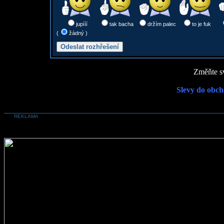
jupííí
tak bacha
držím palec
to je fuk
(
žádný )
Změňte sv
Slevy do obch
REKLAMA