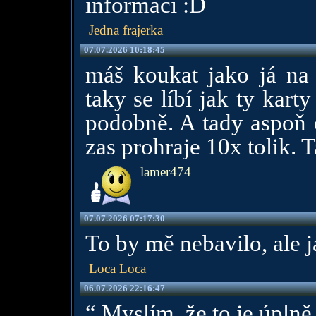
informací :D
Jedna frajerka
07.07.2026 10:18:45
máš koukat jako já na
taky se líbí jak ty kar
podobně. A tady aspoň 
zas prohraje 10x tolik. 
lamer474
07.07.2026 07:17:30
To by mě nebavilo, ale 
Loca Loca
06.07.2026 22:16:47
“ Myslím, že to je úplně