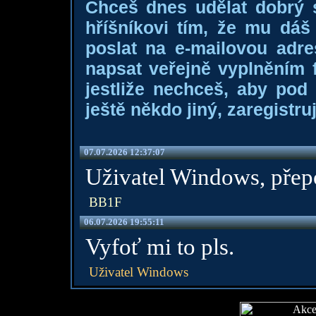
Chceš dnes udělat dobrý
hříšníkovi tím, že mu dá
poslat na e-mailovou adre
napsat veřejně vyplněním f
jestliže nechceš, aby pod
ještě někdo jiný, zaregistruj
07.07.2026 12:37:07
Uživatel Windows, přepo
BB1F
06.07.2026 19:55:11
Vyfoť mi to pls.
Uživatel Windows