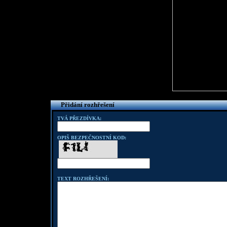
Přidání rozhřešení
TVÁ PŘEZDÍVKA:
OPIŠ BEZPEČNOSTNÍ KOD:
TEXT ROZHŘEŠENÍ: