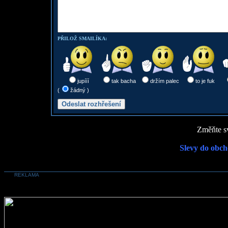
PŘILOŽ SMAILÍKA:
jupííí
tak bacha
držím palec
to je fuk
(
žádný )
Změňte sv
Slevy do obch
REKLAMA