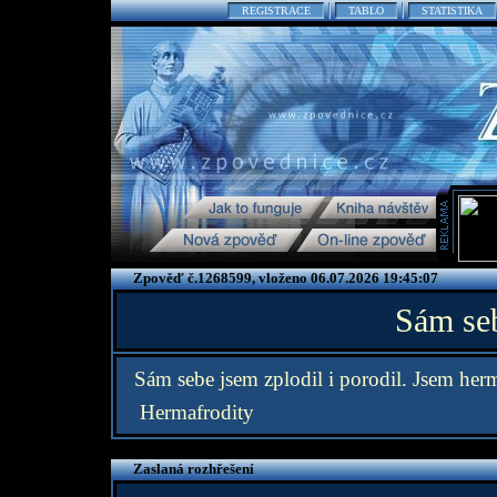
REGISTRACE
TABLO
STATISTIKA
Zpověď č.1268599, vloženo 06.07.2026 19:45:07
Sám seb
Sám sebe jsem zplodil i porodil. Jsem he
Hermafrodity
Zaslaná rozhřešení