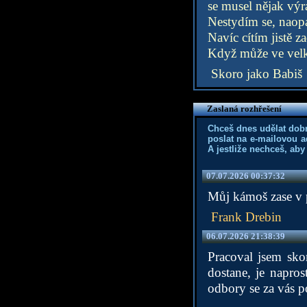
se musel nějak výr
Nestydím se, naopa
Navíc cítím jistě z
Když může ve velk
Skoro jako Babiš
Zaslaná rozhřešení
Chceš dnes udělat dob
poslat na e-mailovou a
A jestliže nechceš, aby
07.07.2026 00:37:32
Můj kámoš zase v pr
Frank Drebin
06.07.2026 21:38:39
Pracoval jsem sk
dostane, je napro
odbory se za vás po