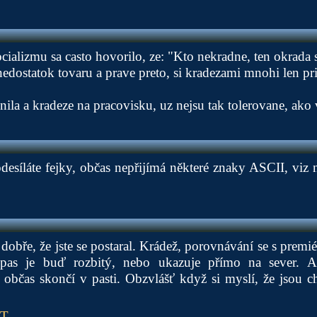
alizmu sa casto hovorilo, ze: "Kto nekradne, ten okrada 
nedostatok tovaru a prave preto, si kradezami mnohi len pri
ila a kradeze na pracovisku, uz nejsu tak tolerovane, ako 
esíláte fejky, občas nepřijímá některé znaky ASCII, viz 
e dobře, že jste se postaral. Krádež, porovnávání se s prem
as je buď rozbitý, nebo ukazuje přímo na sever. Al
 občas skončí v pasti. Obzvlášť když si myslí, že jsou ch
PT