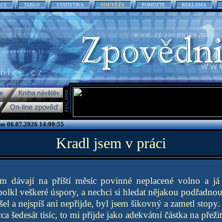
ACE
TABLO
STATISTIKA
SOUTĚŽE
POMOZTE
REKLAMA
no 06.07.2026 14:00:55
Kradl jsem v práci
ám dávají na příští měsíc povinné neplacené volno a j
olkl veškeré úspory, a nechci si hledat nějakou podřadnou
el a nejspíš ani nepřijde, byl jsem šikovný a zametl stopy.
cca šedesát tisíc, to mi přijde jako adekvátní částka na přež