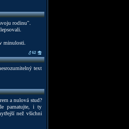
svoju rodinu".
lepsovali.
v minulosti.
62
nesrozumitelný text
iérem a nulová stud?
e pamatujte, i ty
ytřejší než všichni