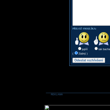
PŘILOŽ SMAILÍKA:
jupííí
tak bach
(
žádný )
REKLAMA