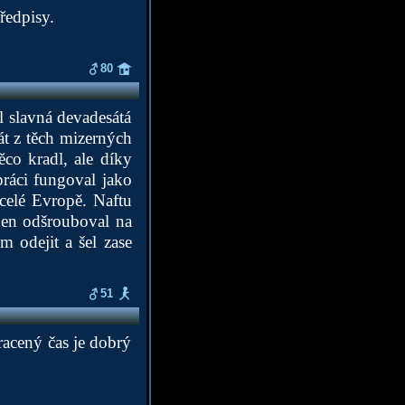
ředpisy.
80
il slavná devadesátá
át z těch mizerných
ěco kradl, ale díky
ráci fungoval jako
 celé Evropě. Naftu
 jen odšrouboval na
m odejit a šel zase
51
tracený čas je dobrý