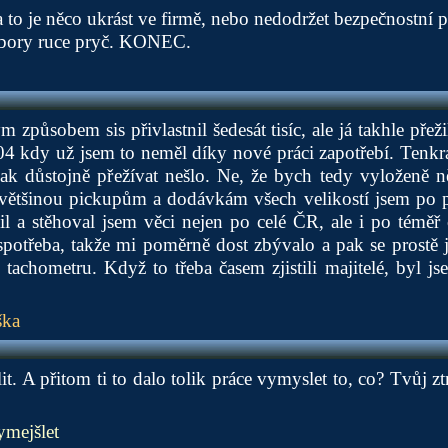
a to je něco ukrást ve firmě, nebo nedodržet bezpečnostní p
dbory ruce pryč. KONEC.
 způsobem sis přivlastnil šedesát tisíc, ale já takhle přež
04 kdy už jsem to neměl díky nové práci zapotřebí. Tenkr
inak důstojně přežívat nešlo. Ne, že bych tedy vyloženě n
většinou pickupům a dodávkám všech velikostí jsem po p
l a stěhoval jsem věci nejen po celé ČR, ale i po téměř
 spotřeba, takže mi poměrně dost zbývalo a pak se prostě
achometru. Když to třeba časem zjistili majitelé, byl jse
ška
it. A přitom ti to dalo tolik práce vymyslet to, co? Tvůj z
ymejšlet