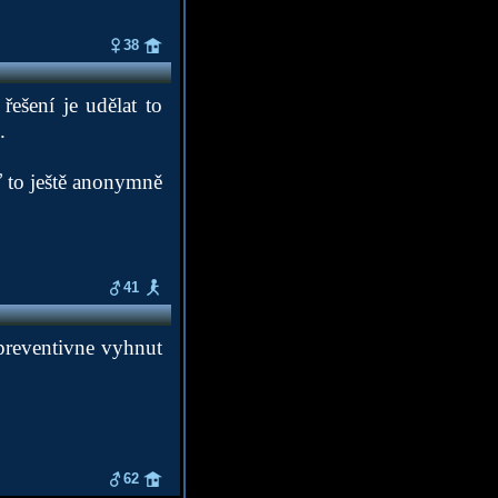
38
řešení je udělat to
.
ď to ještě anonymně
41
 preventivne vyhnut
62