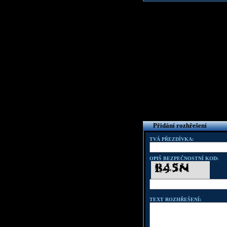
Přidání rozhřešení
TVÁ PŘEZDÍVKA:
OPIŠ BEZPEČNOSTNÍ KOD:
TEXT ROZHŘEŠENÍ: