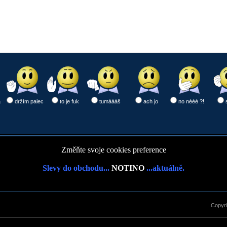
a
držím palec
to je fuk
tumáááš
ach jo
no nééé ?!
Změňte svoje cookies preference
Slevy do obchodu...
NOTINO
...aktuálně.
Copyr