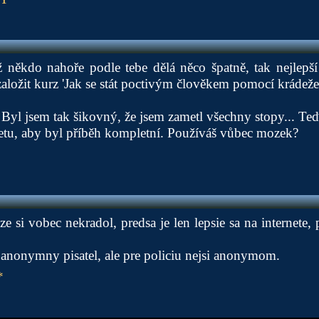
někdo nahoře podle tebe dělá něco špatně, tak nejlepší 
založit kurz 'Jak se stát poctivým člověkem pomocí krádeže
Byl jsem tak šikovný, že jsem zametl všechny stopy... Te
etu, aby byl příběh kompletní. Používáš vůbec mozek?
ze si vobec nekradol, predsa je len lepsie sa na internete,
n anonymny pisatel, ale pre policiu nejsi anonymom.
*