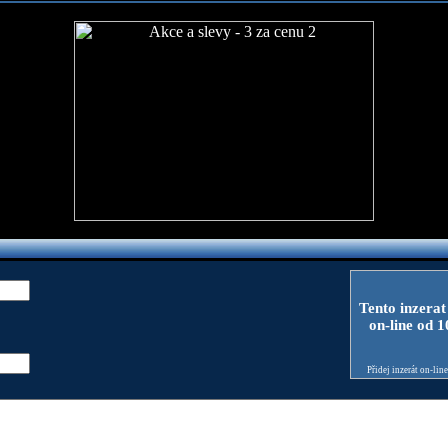
Tento inzerat
on-line od 
Přidej inzerát on-lin