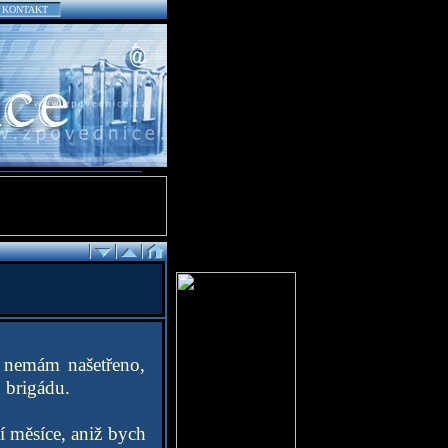
KONTAKT
á nemám našetřeno,
 brigádu.
ití měsíce, aniž bych