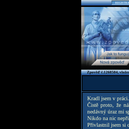
REGISTR
Zpověď č.1268584, vlože
Kradl jsem v práci.
Čistě proto, že n
nedávný úraz mi sp
Nikdo na nic nepřiš
Přivlastnil jsem si 