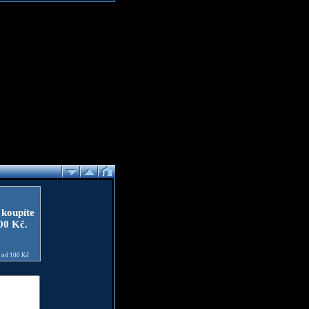
 koupíte
100 Kč.
e od 100 Kč