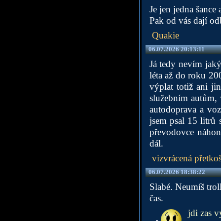
Je jen jedna šance 
Pak od vás dají o
Quakie
06.07.2026 20:13:11
Já tedy nevím jakým
léta až do roku 20
výplat totiž ani j
služebním autům, 
autodoprava a vozi
jsem psal 15 litrů
převodovce náhon t
dál.
vizvrácená přetko
06.07.2026 18:38:22
Slabé. Neumíš troll
čas.
jdi zas v