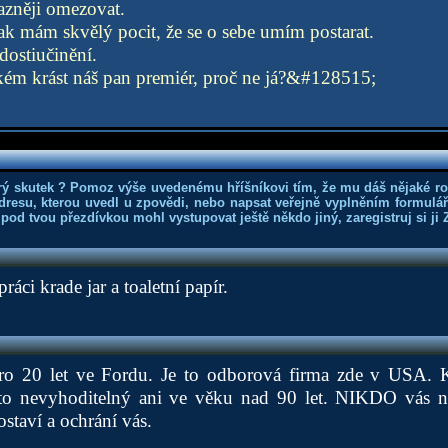
azněji omezovat.
k mám skvělý pocit, že se o sebe umím postarat.
adostiučinění.
ém krást náš pan premiér, proč ne já?&#128515;
rý skutek ? Pomoz výše uvedenému hříšníkovi tím, že mu dáš nějaké r
dresu, kterou uvedl u zpovědi, nebo napsat veřejně vyplněním formuláře
 pod tvou přezdívkou mohl vystupovat ještě někdo jiný, zaregistruj si ji
áci krade jar a toaletní papír.
oro 20 let ve Fordu. Je to odborová firma zde v USA. 
sto nevyhoditelný ani ve věku nad 90 let. NIKDO vás 
staví a ochrání vás.