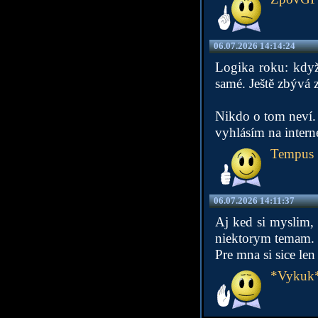
06.07.2026 14:14:24
Logika roku: když 
samé. Ještě zbývá 
Nikdo o tom neví. 
vyhlásím na intern
Tempus
06.07.2026 14:11:37
Aj ked si myslim, 
niektorym temam.
Pre mna si sice le
*Vykuk