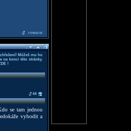
VYMAZAT
ozhřešení! Můžeš mu ho
 na konci této stránky.
ZDE
!
44
Kdo se tam jednou
nedokáže vyhodit a