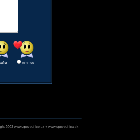
safra
mmmuc
ight 2003 www.zpovednice.cz + www.spovednica.sk