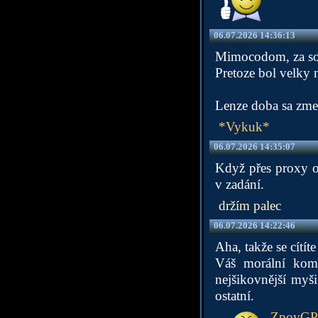
06.07.2026 14:36:13
Mimocodom, za soci
Pretoze bol velky 
Lenze doba sa zmen
*Vykuk*
06.07.2026 14:35:07
Když přes proxy od
v zadání.
držím palec
06.07.2026 14:22:46
Aha, takže se cítít
Váš morální komp
nejšikovnější myši
ostatní.
ZpovG