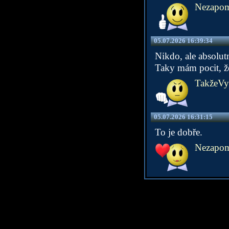
Nezapome
05.07.2026 16:39:34
Nikdo, ale absolut
Taky mám pocit, že
TakžeVy
05.07.2026 16:31:15
To je dobře.
Nezapome