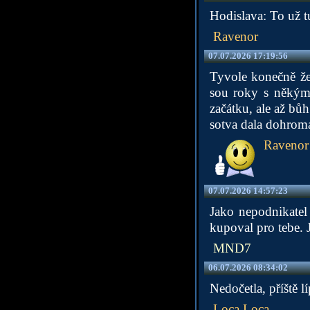
Hodislava: To už tu
Ravenor
07.07.2026 17:19:56
Tyvole konečně že
sou roky s někým,
začátku, ale až bů
sotva dala dohroma
Ravenor
07.07.2026 14:57:23
Jako nepodnikatel
kupoval pro tebe. J
MND7
06.07.2026 08:34:02
Nedočetla, příště lí
Loca Loca