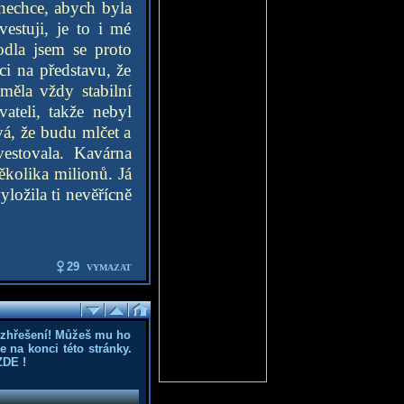
 nechce, abych byla
estuji, je to i mé
dla jsem se proto
ci na představu, že
ěla vždy stabilní
ateli, takže nebyl
á, že budu mlčet a
vestovala. Kavárna
ěkolika milionů. Já
yložila ti nevěřícně
29
VYMAZAT
ozhřešení! Můžeš mu ho
 na konci této stránky.
ZDE
!