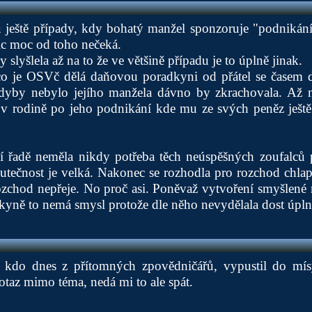
u ještě případy, kdy bohatý manžel sponzoruje "podnikání
nic moc od toho nečeká.
 slyšlela až na to že ve většině případu je to úplně jinak.
 je OSVč dělá daňovou poradkyni od přátel se časem do
dyby nebylo jejího manžela dávno by zkrachovala. Až n
 v rodině po jeho podnikání kde mu ze svých peněz ještě 
í řadě neměla nikdy potřeba těch neúspěšných zoufalců př
 skutečnost je velká. Nakonec se rozhodla pro rozchod chl
ozchod nepřeje. No proč asi. Poněvaž vytvoření smyšlené r
yně to nemá smysl protože dle něho nevydělala dost úplný
 kdo dnes z přítomných zpovědničářů, vypustil do mísy
taz mimo téma, nedá mi to ale spát.