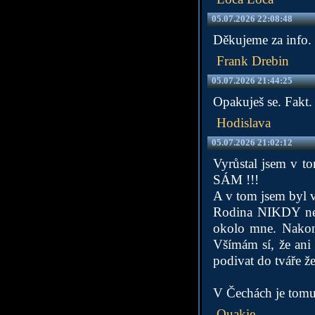
05.07.2026 22:08:48
Děkujeme za info.
Frank Drebin
05.07.2026 21:44:25
Opakuješ se. Fakt.
Hodislava
05.07.2026 21:02:12
Vyrůstal jsem v to
SÁM !!!
A v tom jsem byl 
Rodina NIKDY nest
okolo mne. Nakon
Všímám sí, že ani
podivat do tváře ž
V Čechách je tomu 
Quakie