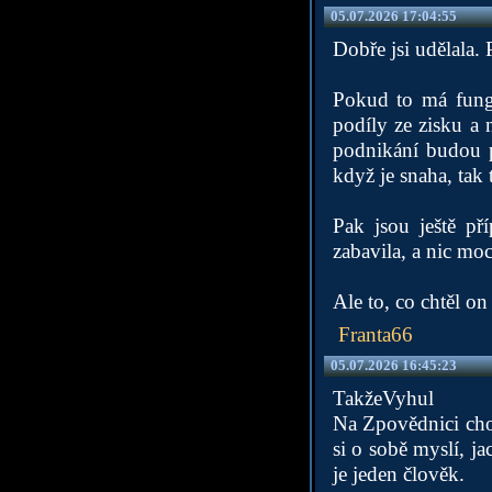
05.07.2026 17:04:55
Dobře jsi udělala. 
Pokud to má fungo
podíly ze zisku a 
podnikání budou p
když je snaha, tak
Pak jsou ještě př
zabavila, a nic mo
Ale to, co chtěl o
Franta66
05.07.2026 16:45:23
TakžeVyhul
Na Zpovědnici chod
si o sobě myslí, ja
je jeden člověk.