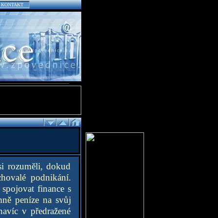
KONTAKT
si rozuměli, dokud
chovalé podnikání.
 spojovat finance s
mně peníze na svůj
navíc v předražené