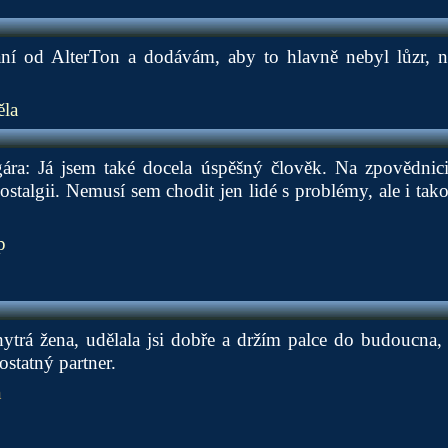
ní od AlterTon a dodávám, aby to hlavně nebyl lůzr, n
la
ra: Já jsem také docela úspěšný člověk. Na zpovědnic
stalgii. Nemusí sem chodit jen lidé s problémy, ale i tako
p
chytrá žena, udělala jsi dobře a držím palce do budoucna,
statný partner.
n