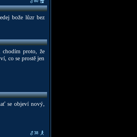
80
edej bože lůzr bez
i chodím proto, že
ví, co se prostě jen
 ať se objeví nový,
38