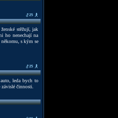
25
enské stěžují, jak
ni ho nenechají na
ze někomu, s kým se
25
auto, leda bych to
závislé činnosti.