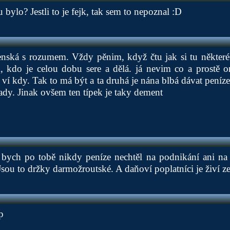
 bylo? Jestli to je fejk, tak sem to nepoznal :D
nská s rozumem. Vždy pěnim, když čtu jak si tu některé ž
 kdo je celou dobu sere a dělá. já nevim co a prostě o
h ví kdy. Tak to má být a ta druhá je nána blbá dávat pení
dy. Jinak ovšem ten típek je taky dement
 bych po tobě nikdy peníze nechtěl na podnikání ani na 
sou to držky darmožroutské. A daňoví poplatníci je živí ze 
p