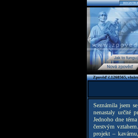
REGISTR
Zpověď č.1268565, vlože
Seznámila jsem se
nenastaly určité 
Jednoho dne téma o
čerstvým vztahem.
projekt – kavárnu