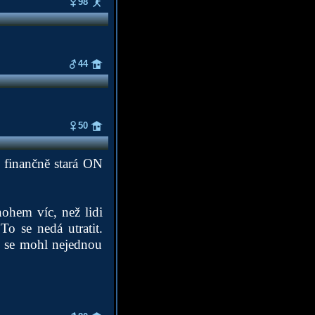
98
44
50
y finančně stará ON
ohem víc, než lidi
 se nedá utratit.
y se mohl nejednou