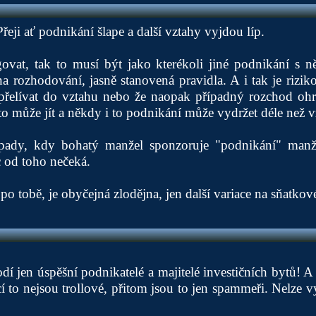
Přeji ať podnikání šlape a další vztahy vyjdou líp.
vat, tak to musí být jako kterékoli jiné podnikání s n
na rozhodování, jasně stanovená pravidla. A i tak je rizik
řelívat do vztahu nebo že naopak případný rozchod ohr
 to může jít a někdy i to podnikání může vydržet déle než v
ípady, kdy bohatý manžel sponzoruje "podnikání" manž
c od toho nečeká.
n po tobě, je obyčejná zlodějna, jen další variace na sňatk
í jen úspěšní podnikatelé a majitelé investičních bytů! A 
cí to nejsou trollové, přitom jsou to jen spammeři. Nelze vy