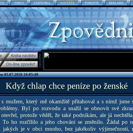
ACE
TABLO
STATISTIKA
SOUTĚŽE
POMOZTE
REKLAMA
no 05.07.2026 16:05:40
Když chlap chce peníze po ženské
 s mužem, který mě okamžitě přitahoval a s nímž jsme 
problémy. Byl po rozvodu a snažil se obnovit své zkra
tevřel, protože věděl, že také podnikám, ale já nechtěla
 To ho rozčílilo a jeho chování se změnilo. Žádal po 
, jakých je v obci mnoho, bez jakékoliv výjimečnosti, 