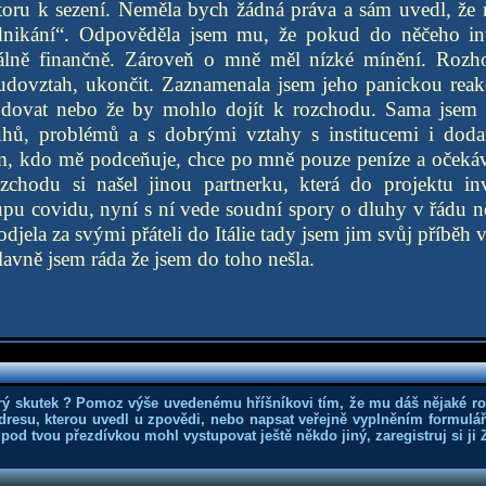
storu k sezení. Neměla bych žádná práva a sám uvedl, že
dnikání“. Odpověděla jsem mu, že pokud do něčeho inv
álně finančně. Zároveň o mně měl nízké mínění. Rozho
eudovztah, ukončit. Zaznamenala jsem jeho panickou reak
dovat nebo že by mohlo dojít k rozchodu. Sama jsem m
hů, problémů a s dobrými vztahy s institucemi i dodav
, kdo mě podceňuje, chce po mně pouze peníze a očekáv
zchodu si našel jinou partnerku, která do projektu in
pu covidu, nyní s ní vede soudní spory o dluhy v řádu n
jela za svými přáteli do Itálie tady jsem jim svůj příběh v
lavně jsem ráda že jsem do toho nešla.
rý skutek ? Pomoz výše uvedenému hříšníkovi tím, že mu dáš nějaké r
dresu, kterou uvedl u zpovědi, nebo napsat veřejně vyplněním formuláře
 pod tvou přezdívkou mohl vystupovat ještě někdo jiný, zaregistruj si ji