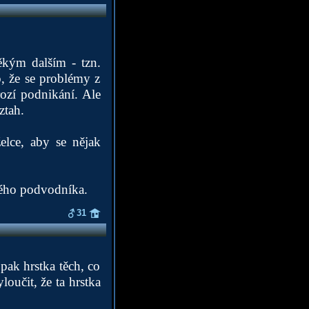
ěkým dalším - tzn.
o, že se problémy z
ozí podnikání. Ale
ztah.
elce, aby se nějak
ového podvodníka.
31
pak hrstka těch, co
loučit, že ta hrstka