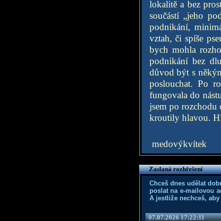
lokalitě a bez pro
součástí „jeho po
podnikání, minim
vztah, či spíše ps
bych mohla rozho
podnikání bez dlu
důvod být s někým
poslouchat. Po ro
fungovala do nástu
jsem po rozchodu od
kroutily hlavou. H
medovýkvítek
Zaslaná rozhřešení
Chceš dnes udělat dob
poslat na e-mailovou a
A jestliže nechceš, aby
07.07.2026 17:22:11