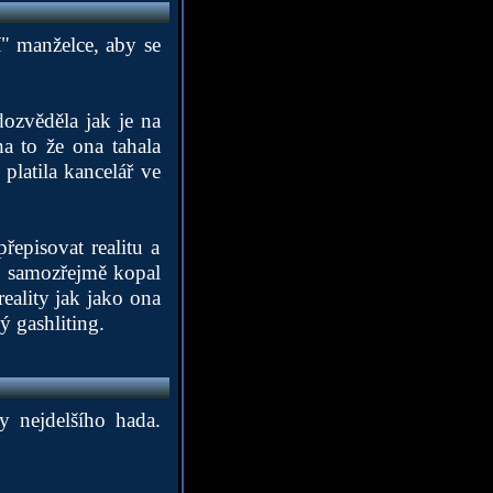
" manželce, aby se
zvěděla jak je na
a to že ona tahala
platila kancelář ve
episovat realitu a
ap samozřejmě kopal
eality jak jako ona
 gashliting.
 nejdelšího hada.