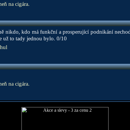
ň na cigára.
ně nikdo, kdo má funkční a prosperující podnikání necho
 už to tady jednou bylo. 0/10
hul
ň na cigára.