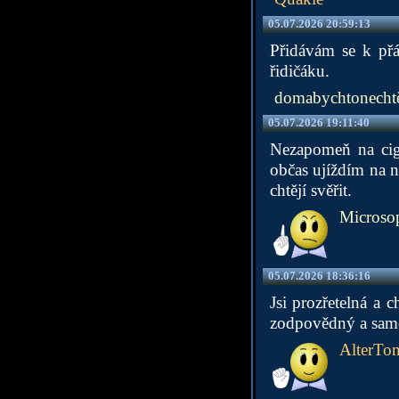
05.07.2026 20:59:13
Přidávám se k přá
řidičáku.
domabychtonechtě
05.07.2026 19:11:40
Nezapomeň na cigá
občas ujíždím na no
chtějí svěřit.
Microso
05.07.2026 18:36:16
Jsi prozřetelná a 
zodpovědný a samo
AlterTo