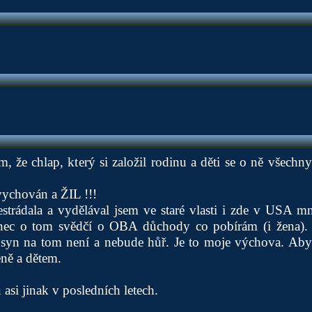
m, že chlap, který si založil rodinu a děti se o ně všechn
vychován a ŽIL !!!
rádala a vydělával jsem ve staré vlasti i zde v USA mn
ec o tom svědčí o OBA důchody co pobírám (i žena). To
 syn na tom není a nebude hůř. Je to moje výchova. Ab
eně a dětem.
asi jinak v posledních letech.