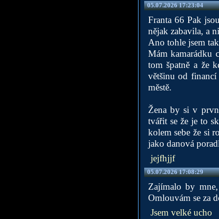
05.07.2026 17:23:04
Franta 66 Pak jso
nějak zabavila, a 
Ano tohle jsem taky
Mám kamarádku co
tom špatně a že k
většinu od financí
městě.
Žena by si v prvn
tvářit se že je to
kolem sebe že si r
jako danová poradk
jejfhjjf
05.07.2026 17:08:29
Zajímalo by mne,
Omlouvám se za do
Jsem velké ucho