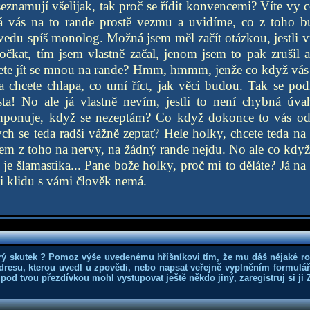
e seznamují všelijak, tak proč se řídit konvencemi? Víte vy
Já vás na to rande prostě vezmu a uvidíme, co z toho b
 vedu spíš monolog. Možná jsem měl začít otázkou, jestli v
očkat, tím jsem vlastně začal, jenom jsem to pak zrušil a
ete jít se mnou na rande? Hmm, hmmm, jenže co když vás 
 chcete chlapa, co umí říct, jak věci budou. Tak se podí
ta! No ale já vlastně nevím, jestli to není chybná úva
mponuje, když se nezeptám? Co když dokonce to vás od
ych se teda radši vážně zeptat? Hele holky, chcete teda na
jsem z toho na nervy, na žádný rande nejdu. No ale co když
je šlamastika... Pane bože holky, proč mi to děláte? Já na 
li klidu s vámi člověk nemá.
rý skutek ? Pomoz výše uvedenému hříšníkovi tím, že mu dáš nějaké r
dresu, kterou uvedl u zpovědi, nebo napsat veřejně vyplněním formuláře
 pod tvou přezdívkou mohl vystupovat ještě někdo jiný, zaregistruj si ji