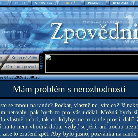
ACE
TABLO
STATISTIKA
SOUTĚŽE
POMOZTE
REKLAMA
no 04.07.2026 23:40:23
Mám problém s nerozhodností
ste se mnou na rande? Počkat, vlastně ne, víte co? Já nako
m netrvaly, pak bych to pro vás udělal. Možná bych si 
 vlastně i chci, tak co kdybysme to rande prostě dali? 
na to není vhodná doba, vždyť se ještě ani trochu nezn
al zase to zrušení zpět. Aby bylo jasno, pozvánka na rande