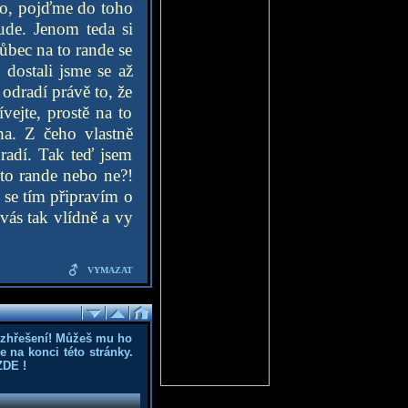
 co, pojďme do toho
ude. Jenom teda si
ůbec na to rande se
 dostali jsme se až
odradí právě to, že
vejte, prostě na to
ha. Z čeho vlastně
radí. Tak teď jsem
 to rande nebo ne?!
 se tím připravím o
vás tak vlídně a vy
VYMAZAT
ozhřešení! Můžeš mu ho
 na konci této stránky.
ZDE
!