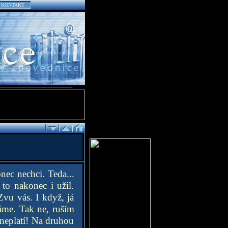
KONTAKT
nec nechci. Teda...
to nakonec i užil.
Zvu vás. I když, já
áme. Tak ne, ruším
 neplatí! Na druhou