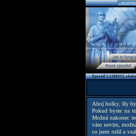
REGISTR
Zpověď č.1268552, vlože
Ahoj holky, šly by
Pokud byste na to
Možná nakonec teda
vám nevím, možná 
co jsem rušil a vz