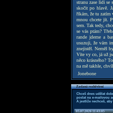
stranu zase lidi s
skočit po hlavě. 
říkám, že tu zatím
mnou chcete jít. P
sem. Tak tedy, chc
se vás ptám? Třeba
rande jdeme a bas
usuzuji, že vám i
znejistěl. Neměl b
Víte vy co, já už 
něco krásného? To 
na mě takhle, chví
Jonebone
Zaslaná rozhřešení
Chceš dnes udělat dob
poslat na e-mailovou a
A jestliže nechceš, aby
05.07.2026 11:43:05