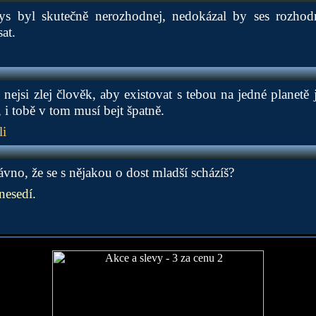
ys byl skutečně nerozhodnej, nedokázal by ses rozhodn
at.
y nejsi zlej člověk, aby existovat s tebou na jedné planetě j
 i tobě v tom musí bejt špatně.
li
ávno, že se s nějakou o dost mladší scházíš?
esedí.