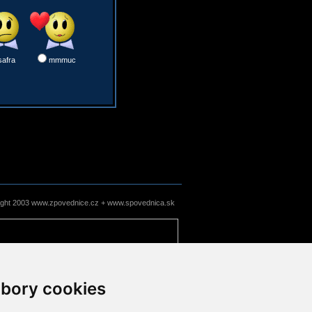
safra
mmmuc
ight 2003 www.zpovednice.cz + www.spovednica.sk
bory cookies