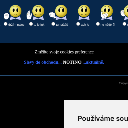
a
držím palec
to je fuk
tumáááš
ach jo
no nééé ?!
Změňte svoje cookies preference
Slevy do obchodu...
NOTINO
...aktuálně.
Copyr
Používáme sou