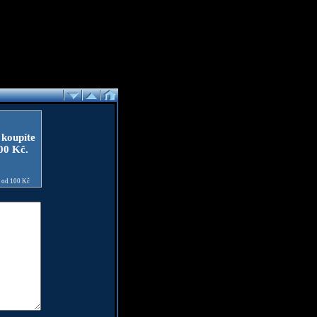
 koupíte
100 Kč.
e od 100 Kč