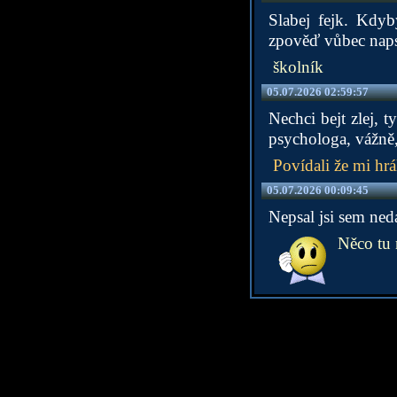
Slabej fejk. Kdyb
zpověď vůbec naps
školník
05.07.2026 02:59:57
Nechci bejt zlej, t
psychologa, vážně,
Povídali že mi hrá
05.07.2026 00:09:45
Nepsal jsi sem ned
Něco tu n