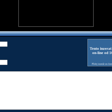
Tento inzerat
on-line od 
Přidej inzerát on-lin