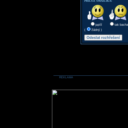
PŘILOŽ SMAILÍKA:
jupííí
tak bach
(
žádný )
REKLAMA