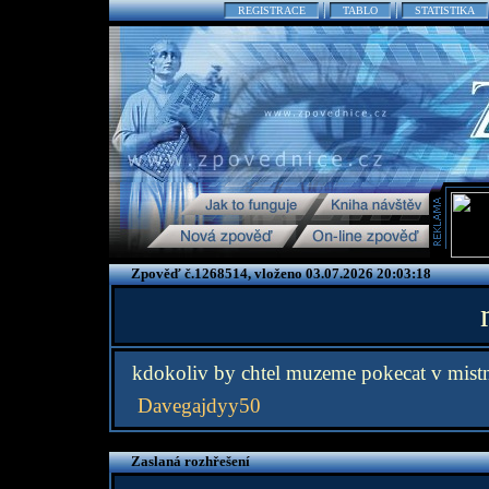
REGISTRACE
TABLO
STATISTIKA
Zpověď č.1268514, vloženo 03.07.2026 20:03:18
kdokoliv by chtel muzeme pokecat v mistn
Davegajdyy50
Zaslaná rozhřešení