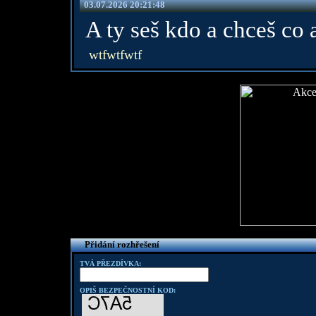
03.07.2026 20:21:48
A ty seš kdo a chceš co
wtfwtfwtf
Přidání rozhřešení
TVÁ PŘEZDÍVKA:
OPIŠ BEZPEČNOSTNÍ KOD: