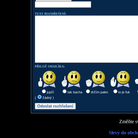
TEXT ROZHŘEŠENÍ:
PŘILOŽ SMAILÍKA:
jupííí
tak bacha
držím palec
to je fuk
(
žádný )
Změňte sv
Slevy do obch