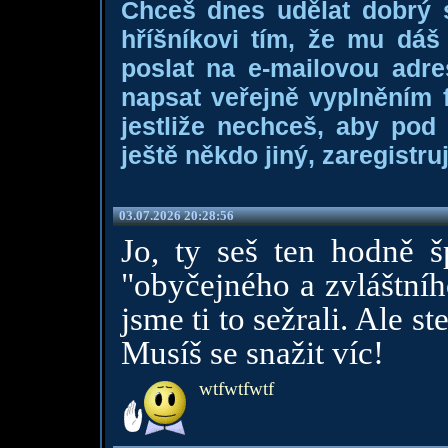
Chceš dnes udělat dobrý
hříšníkovi tím, že mu dá
poslat na e-mailovou adre
napsat veřejně vyplněním f
jestliže nechceš, aby pod
ještě někdo jiný, zaregistruj
03.07.2026 20:28:56
Jo, ty seš ten hodně šp
"obyčejného a zvláštníh
jsme ti to sežrali. Ale s
Musíš se snažit víc!
wtfwtfwtf