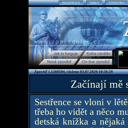
REGISTRACE
TABLO
STATISTIKA
Zpověď č.1268504, vloženo 03.07.2026 10:56:29
Začínají mě 
Sestřence se vloni v lě
třeba ho vidět a něco m
detská knížka a nějaká 