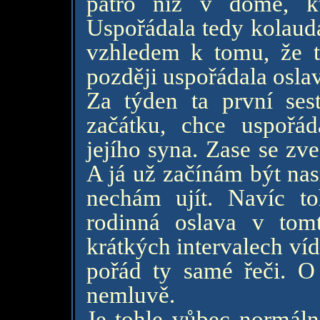
patro níz v domě, kt
Uspořádala tedy kolauda
vzhledem k tomu, že t
později uspořádala osla
Za týden ta první ses
začátku, chce uspořád
jejího syna. Zase se zv
A já už začínám být nas
nechám ujít. Navíc to
rodinná oslava v to
krátkých intervalech ví
pořád ty samé řeči. O 
nemluvě.
Je tohle vůbec normáln