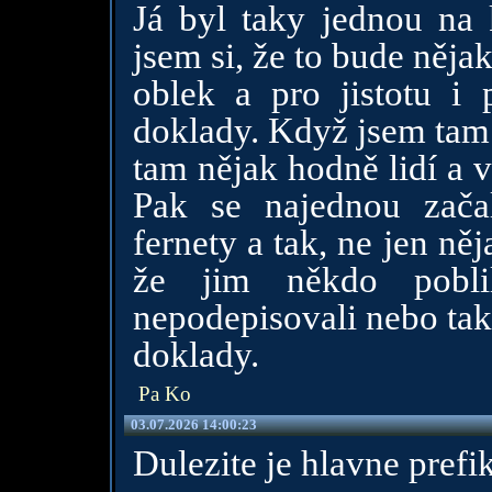
Já byl taky jednou na 
jsem si, že to bude něja
oblek a pro jistotu i
doklady. Když jsem tam p
tam nějak hodně lidí a 
Pak se najednou začal
fernety a tak, ne jen něj
že jim někdo pobli
nepodepisovali nebo tak.
doklady.
Pa Ko
03.07.2026 14:00:23
Dulezite je hlavne prefi