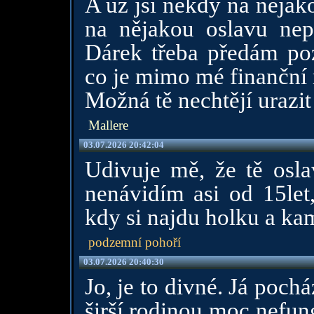
A už jsi někdy na nějak
na nějakou oslavu nep
Dárek třeba předám poz
co je mimo mé finanční
Možná tě nechtějí urazit
Mallere
03.07.2026 20:42:04
Udivuje mě, že tě osla
nenávidím asi od 15let
kdy si najdu holku a ka
podzemní pohoří
03.07.2026 20:40:30
Jo, je to divné. Já poch
širší rodinou moc nefun