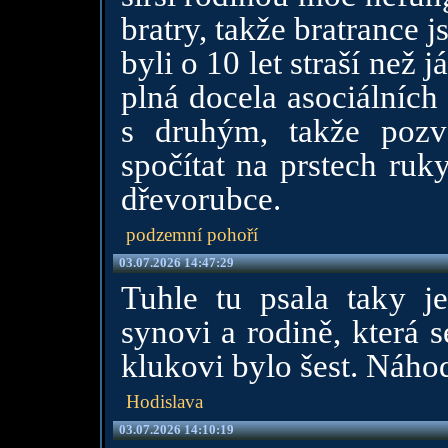
bratry, takže bratrance 
byli o 10 let straší než 
plná docela asociálních 
s druhým, takže poz
spočítat na prstech ruk
dřevorubce.
podzemní pohoří
03.07.2026 14:47:29
Tuhle tu psala taky je
synovi a rodině, která 
klukovi bylo šest. Náho
Hodislava
03.07.2026 14:10:19