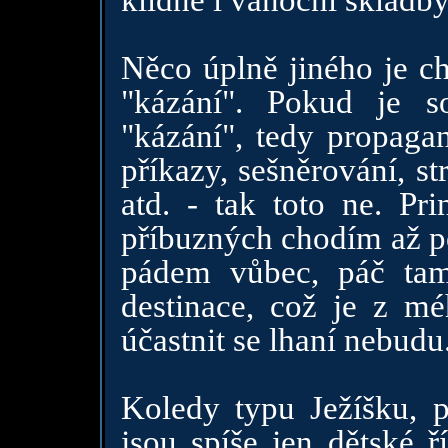
klidně i vánoční skladby
Něco úplně jiného je ch
"kázání". Pokud je s
"kázání", tedy propagan
příkazy, sešněrování, s
atd. - tak toto ne. Pri
příbuzných chodím až po
pádem vůbec, páč tam 
destinace, což je z m
účastnit se lhaní nebudu
Koledy typu Ježíšku, p
jsou spíše jen dětské 