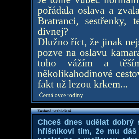
pořádala oslava a zvala
Bratranci, sestřenky, 
divnej?
Dlužno říct, že jinak n
pozve na oslavu kamará
toho vážím a těš
několikahodinové cestov
fakt už lezou krkem...
Černá ovce rodiny
Zaslaná rozhřešení
Chceš dnes udělat dobrý
hříšníkovi tím, že mu dá