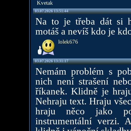
Kvetak
03.07.2026 13:51:44
Na to je třeba dát si 
motáš a nevíš kdo je kdo
lolek676
03.07.2026 13:31:17
Nemám problém s pob
nich není strašení nebo
říkanek. Klidně je hraj
Nehraju text. Hraju všec
hraju něco jako p
instrumentální verzi. 