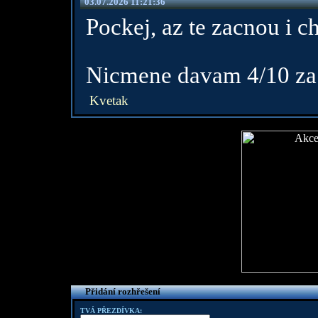
03.07.2026 11:21:36
Pockej, az te zacnou i c
Nicmene davam 4/10 za k
Kvetak
Přidání rozhřešení
TVÁ PŘEZDÍVKA: