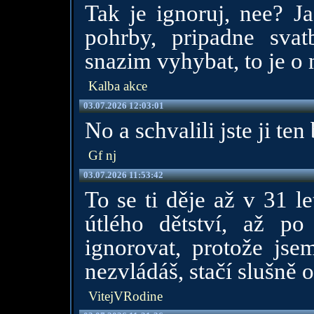
Tak je ignoruj, nee? J
pohrby, pripadne sva
snazim vyhybat, to je o
Kalba akce
03.07.2026 12:03:01
No a schvalili jste ji ten
Gf nj
03.07.2026 11:53:42
To se ti děje až v 31 l
útlého dětství, až po
ignorovat, protože js
nezvládáš, stačí slušně 
VitejVRodine