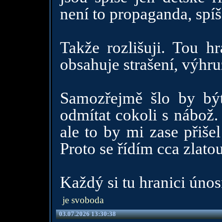
není to propaganda, spíše
Takže rozlišuji. Tou hr
obsahuje strašení, výhru
Samozřejmě šlo by být j
odmítat cokoli s nábož.
ale to by mi zase přiše
Proto se řídím cca zlatou
Každý si tu hranici únos
je svoboda
03.07.2026 13:30:38