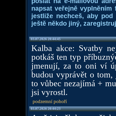
poslat na e-mailovou adre
napsat veřejně vyplněním f
jestliže nechceš, aby pod
ještě někdo jiný, zaregistruj
03.07.2026 20:44:45
Kalba akce: Svatby ne
potkáš ten typ příbuzný
jmenují, za to oni ví ú
budou vyprávět o tom, j
to vůbec nezajímá + mus
jsi vyrostl.
podzemní pohoří
03.07.2026 20:44:23