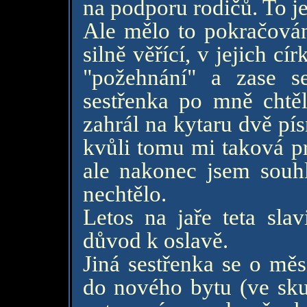
na podporu rodičů. To je
Ale mělo to pokračování
silně věřící, v jejich c
"požehnání" a zase se
sestřenka po mně chtě
zahrál na kytaru dvě pís
kvůli tomu mi taková pr
ale nakonec jsem souhl
nechtělo.
Letos na jaře teta slav
důvod k oslavě.
Jiná sestřenka se o měs
do nového bytu (ve skut