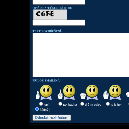
OPIŠ BEZPEČNOSTNÍ KOD:
TEXT ROZHŘEŠENÍ:
PŘILOŽ SMAILÍKA:
jupííí
tak bacha
držím palec
to je fuk
(
žádný )