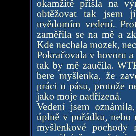
okamžitě přišla na vý
obtěžovat tak jsem j
uvědomím vedení. Proto
zaměřila se na mě a zko
Kde nechala mozek, ne
Pokračovala v hovoru a ř
tak by mě zaučila. WTF
bere myšlenka, že zavo
práci u pásu, protože ne
jako moje nadřízená.
Vedení jsem oznámila
úplně v pořádku, nebo n
myšlenkové pochody n