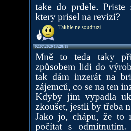
take do prdele. Priste
ktery prisel na revizi?
Takhle ne soudruzi
02.07.2026 13:28:19
Mně to teda taky při
způsobem lidi do výrob
tak dám inzerát na br
zájemců, co se na ten in
Kdyby jim vypadla ukl
zkoušet, jestli by třeb
Jako jo, chápu, že to 
počítat s odmítnutím