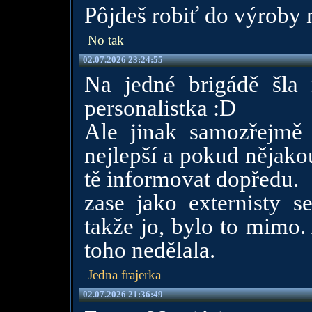
Pôjdeš robiť do výroby 
No tak
02.07.2026 23:24:55
Na jedné brigádě šla 
personalistka :D
Ale jinak samozřejmě
nejlepší a pokud nějako
tě informovat dopředu.
zase jako externisty s
takže jo, bylo to mimo.
toho nedělala.
Jedna frajerka
02.07.2026 21:36:49