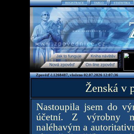
REGISTRACE
TABLO
STATISTIKA
Zpověď č.1268487, vloženo 02.07.2026 12:07:36
Ženská v 
Nastoupila jsem do výr
účetní. Z výrobny m
naléhavým a autoritati