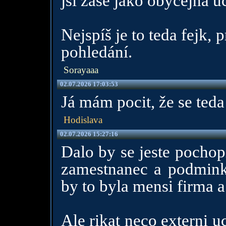
jsi zase jako obyčejná ú
Nejspíš je to teda fejk, p
pohledání.
Sorayaaa
02.07.2026 17:03:53
Já mám pocit, že se teda
Hodislava
02.07.2026 15:27:16
Dalo by se jeste pochop
zamestnanec a podmink
by to byla mensi firma a
Ale rikat neco externi u