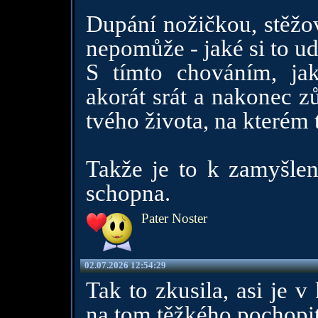
Dupání nožičkou, stěžov
nepomůže - jaké si to ud
S tímto chováním, jak
akorát srát a nakonec z
tvého života, na kterém 
Takže je to k zamyšlení
schopna.
Pater Noster
02.07.2026 12:54:29
Tak to zkusila, asi je v
na tom těžkého pochopi