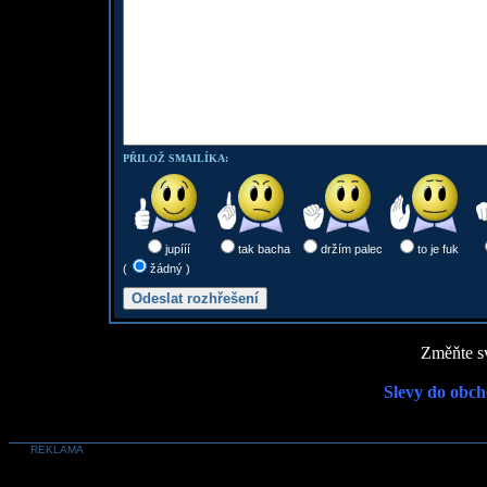
PŘILOŽ SMAILÍKA:
jupííí
tak bacha
držím palec
to je fuk
(
žádný )
Změňte sv
Slevy do obch
REKLAMA