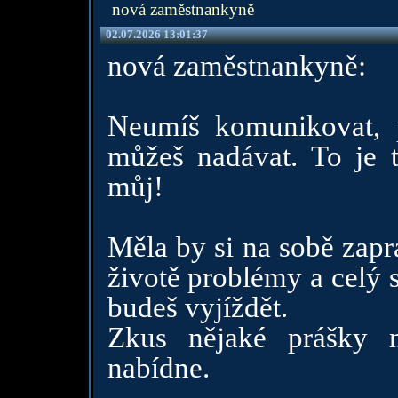
nová zaměstnankyně
02.07.2026 13:01:37
nová zaměstnankyně:
Neumíš komunikovat, p
můžeš nadávat. To je tv
můj!
Měla by si na sobě zapr
životě problémy a celý 
budeš vyjíždět.
Zkus nějaké prášky 
nabídne.