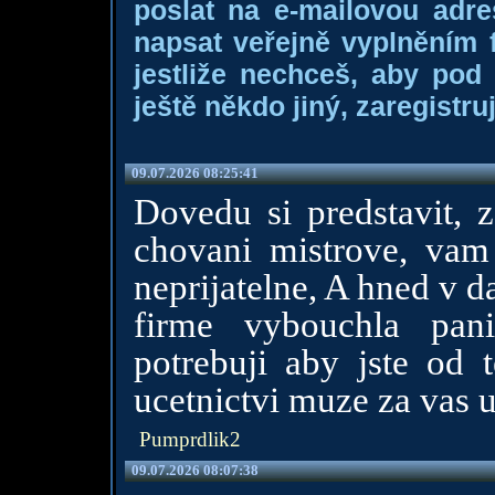
poslat na e-mailovou adre
napsat veřejně vyplněním f
jestliže nechceš, aby pod
ještě někdo jiný, zaregistruj
09.07.2026 08:25:41
Dovedu si predstavit, z
chovani mistrove, vam 
neprijatelne, A hned v d
firme vybouchla pan
potrebuji aby jste od 
ucetnictvi muze za vas ud
Pumprdlik2
09.07.2026 08:07:38