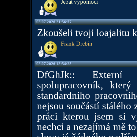
Jebat vypomoci
03.07.2026 21:56:57
Zkoušeli tvoji loajalitu k
Frank Drebin
03.07.2026 13:54:25
DfGhJk:: Externí 
spolupracovník, který
standardního pracovníh
nejsou součástí stáléh
práci kterou jsem si 
nechci a nezajímá mě to