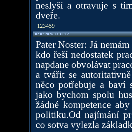
neslyší a otravuje s tí
dveře.
123459
02.07.2026 13:10:12
Pater Noster: Já nemám 
kdo řeší nedostatek pra
napdane obvolávat praco
a tvářit se autoritativ
něco potřebuje a baví
jako bychom spolu hus
žádné kompetence aby s
politiku.Od najímání p
co sotva vylezla základ