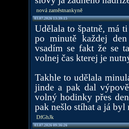
slovy já žádného nadří
nová zaměstnankyně
03.07.2026 13:39:15
Udělala to špatně, má ti
po minutě každej den
vsadím se fakt že se t
volnej čas kterej je nutn
Takhle to udělala minulá
jinde a pak dal výpově
volný hodinky přes den 
pak nešlo stíhat a já byl
DfGhJk
03.07.2026 09:36:26