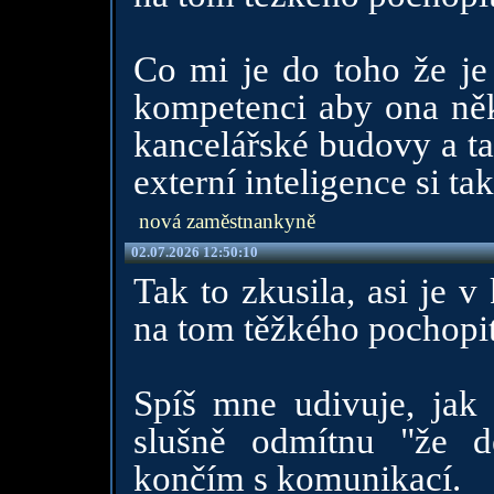
Co mi je do toho že je 
kompetenci aby ona něk
kancelářské budovy a ta
externí inteligence si ta
nová zaměstnankyně
02.07.2026 12:50:10
Tak to zkusila, asi je v
na tom těžkého pochopi
Spíš mne udivuje, jak
slušně odmítnu "že 
končím s komunikací.