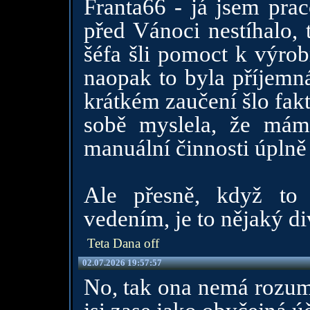
Franta66 - já jsem pra
před Vánoci nestíhalo, 
šéfa šli pomoct k výrob
naopak to byla příjemn
krátkém zaučení šlo fakt
sobě myslela, že mám
manuální činnosti úplně
Ale přesně, když to 
vedením, je to nějaký di
Teta Dana off
02.07.2026 19:57:57
No, tak ona nemá rozum,