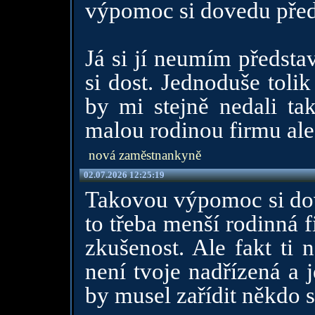
výpomoc si dovedu před
Já si jí neumím předsta
si dost. Jednoduše toli
by mi stejně nedali ta
malou rodinou firmu ale
nová zaměstnankyně
02.07.2026 12:25:19
Takovou výpomoc si dove
to třeba menší rodinná 
zkušenost. Ale fakt ti 
není tvoje nadřízená a j
by musel zařídit někdo s