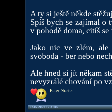
A ty si ještě někde stěžuj
Spíš bych se zajímal o 
v pohodě doma, citíš se 
Jako nic ve zlém, ale 
svoboda - ber nebo nech 
Ale hned si jít někam st
nevyzrálé chování po vz
Pater Noster
02.07.2026 12:31:02