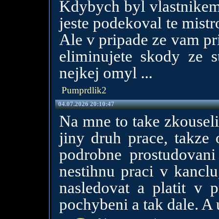
Kdybych byl vlastnikem 
jeste podekoval te mistro
Ale v pripade ze vam pr
eliminujete skody ze st
nejkej omyl ...
Pumprdlik2
04.07.2026 20:10:47
Na mne to take zkouseli
jiny druh prace, takze
podrobne prostudovani
nestihnu praci v kancl
nasledovat a platit v 
pochybeni a tak dale. A 