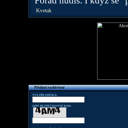
Porad nudis. I kdyz se "
Kvetak
Přidání rozhřešení
TVÁ PŘEZDÍVKA:
OPIŠ BEZPEČNOSTNÍ KOD: