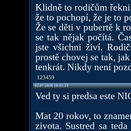
Klidně to rodičům řekni,
že to pochopí, že je to p
Že se děti v pubertě k r
se tak nějak počítá. Ča
jste všichni živí. Rodi
prostě chovej se tak, jak
tenkrát. Nikdy není pozd
123459
02.07.2026 10:41:23
Ved ty si predsa est
Mat 20 rokov, to znamen
zivota. Sustred sa teda