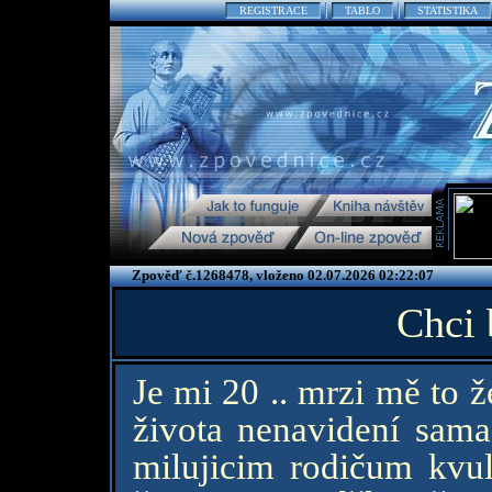
REGISTRACE
TABLO
STATISTIKA
Zpověď č.1268478, vloženo 02.07.2026 02:22:07
Chci 
Je mi 20 .. mrzi mě to 
života nenavidení sama
milujicim rodičum kvul