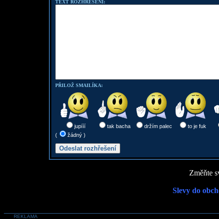
TEXT ROZHŘEŠENÍ:
PŘILOŽ SMAILÍKA:
jupííí
tak bacha
držím palec
to je fuk
(
žádný )
Změňte sv
Slevy do obch
REKLAMA