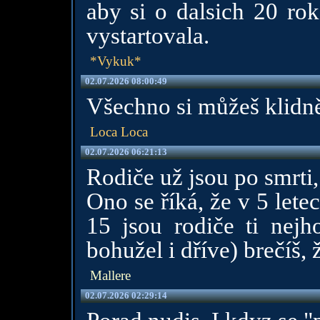
aby si o dalsich 20 rok
vystartovala.
*Vykuk*
02.07.2026 08:00:49
Všechno si můžeš klidně
Loca Loca
02.07.2026 06:21:13
Rodiče už jsou po smrti
Ono se říká, že v 5 lete
15 jsou rodiče ti nejh
bohužel i dříve) brečíš, 
Mallere
02.07.2026 02:29:14