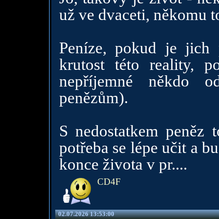
už ve dvaceti, někomu to
Peníze, pokud je jich
krutost této reality, 
nepříjemné někdo o
penězům).
S nedostatkem peněz t
potřeba se lépe učit a 
konce života v pr....
CD4F
02.07.2026 13:53:00