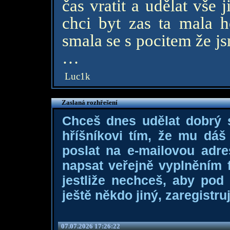
čas vratit a udělat vše
chci byt zas ta mala h
smala se s pocitem že js
…
Luc1k
Zaslaná rozhřešení
Chceš dnes udělat dobrý
hříšníkovi tím, že mu dá
poslat na e-mailovou adre
napsat veřejně vyplněním f
jestliže nechceš, aby pod
ještě někdo jiný, zaregistruj
07.07.2026 17:26:22