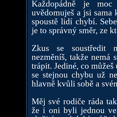
Každopádně je moc 
uvědomuješ a jsi sama k
spoustě lidí chybí. Seb
je to správný směr, ze kt
Zkus se soustředit 
nezměníš, takže nemá s
trápit. Jediné, co můžeš u
se stejnou chybu už ne
hlavně kvůli sobě a sv
Měj své rodiče ráda tak
že i oni byli jednou v