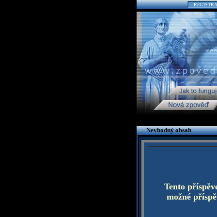
REGISTR
Nevhodný obsah
Tento příspěv
možné příspěv