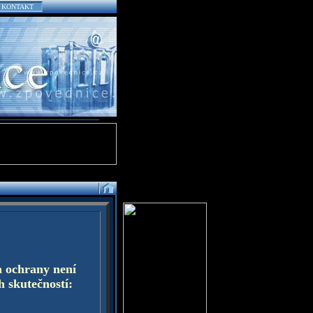
KONTAKT
a ochrany není
h skutečností: