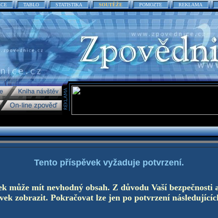
ACE
TABLO
STATISTIKA
SOUTĚŽE
POMOZTE
REKLAMA
Tento příspěvek vyžaduje potvrzení.
ek může mít nevhodný obsah. Z důvodu Vaší bezpečnosti 
ek zobrazit. Pokračovat lze jen po potvrzení následujícíc