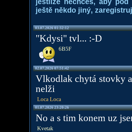
jestliže nechceš, aby pod
ještě někdo jiný, zaregistruj
03.07.2026 01:32:12
"Kdysi" tvl... :-D
6B5F
02.07.2026 07:51:42
Vlkodlak chytá stovky a
nelži
Loca Loca
01.07.2026 23:20:26
No a s tim konem uz jse
Kvetak