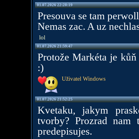
01.07.2026 22:28:19
Presouva se tam perwol
Nemas zac. A uz nechlas
lol
01.07.2026 21:59:47
Protože Markéta je kůň
:)
Uživatel Windows
01.07.2026 21:52:25
Kvetaku, jakym pras
tvorby? Prozrad nam t
predepisujes.