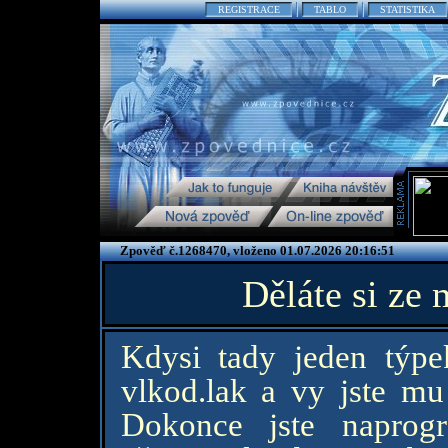
REGISTRACE
TABLO
STATISTIKA
Zpověď č.1268470, vloženo 01.07.2026 20:16:51
Děláte si ze
Kdysi tady jeden týpe
vlkod.lak a vy jste mu 
Dokonce jste naprogr