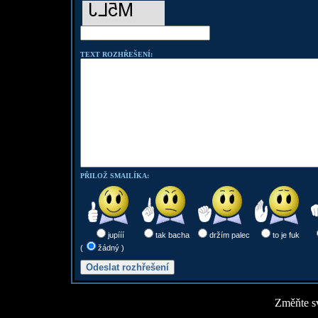
TEXT ROZHŘEŠENÍ:
PŘILOŽ SMAILÍKA:
jupííí
tak bacha
držím palec
to je fuk
(
žádný )
Změňte sv