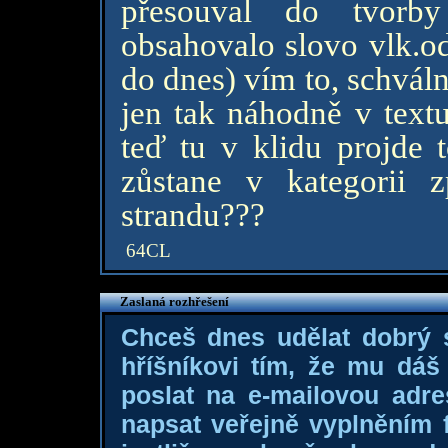
přesouval do tvorby
obsahovalo slovo vlk.od
do dnes) vím to, schváln
jen tak náhodně v textu
teď tu v klidu projde 
zůstane v kategorii 
strandu???
64CL
Zaslaná rozhřešení
Chceš dnes udělat dobrý
hříšníkovi tím, že mu dá
poslat na e-mailovou adre
napsat veřejně vyplněním f