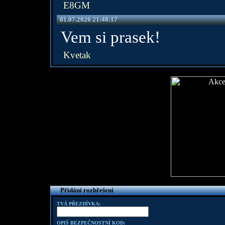
E8GM
01.07.2026 21:48:17
Vem si prasek!
Kvetak
Přidání rozhřešení
TVÁ PŘEZDÍVKA:
OPIŠ BEZPEČNOSTNÍ KOD: