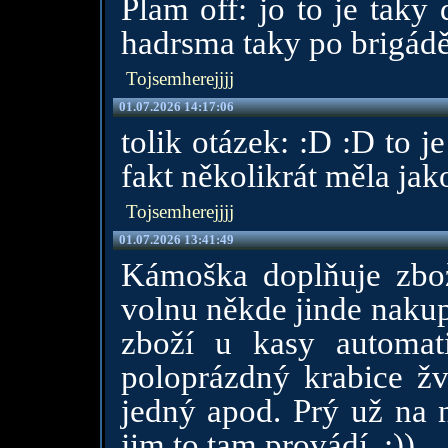
Plam off: jo to je taky
hadrsma taky po brigádě
Tojsemherejjjj
01.07.2026 14:17:06
tolik otázek: :D :D to 
fakt několikrát měla jak
Tojsemherejjjj
01.07.2026 13:41:49
Kámoška doplňuje zbo
volnu někde jinde nakup
zboží u kasy automat
poloprázdný krabice ž
jedný apod. Prý už na n
jim to tam provádí. :))