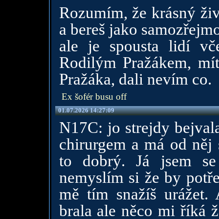
Rozumím, že krásný živ
a bereš jako samozřejmo
ale je spousta lidí v
Rodilým Pražákem, mít
Pražáka, dali nevím co.
Ex šofér busu off
01.07.2026 14:27:09
N17C: jo strejdy bejval
chirurgem a má od něj
to dobrý. Já jsem se
nemyslím si že by potře
mě tím snažíš urážet.
brala ale něco mi říká 