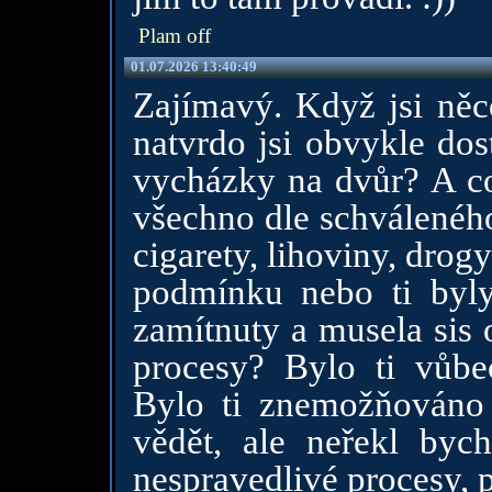
Plam off
01.07.2026 13:40:49
Zajímavý. Když jsi něco
natvrdo jsi obvykle dos
vycházky na dvůr? A co 
všechno dle schváleného
cigarety, lihoviny, drog
podmínku nebo ti byl
zamítnuty a musela sis 
procesy? Bylo ti vůb
Bylo ti znemožňováno
vědět, ale neřekl byc
nespravedlivé procesy, 