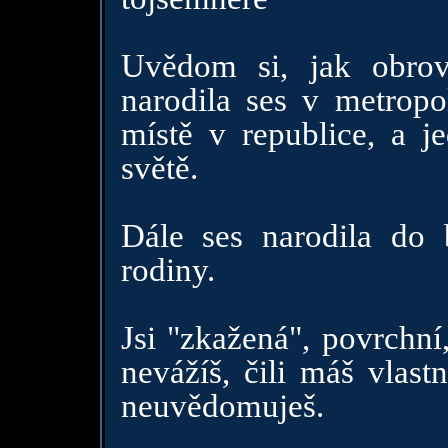
Uvědom si, jak obrovs
narodila ses v metropol
místě v republice, a j
světě.
Dále ses narodila do b
rodiny.
Jsi "zkažená", povrchní
nevážíš, čili máš vlast
neuvědomuješ.