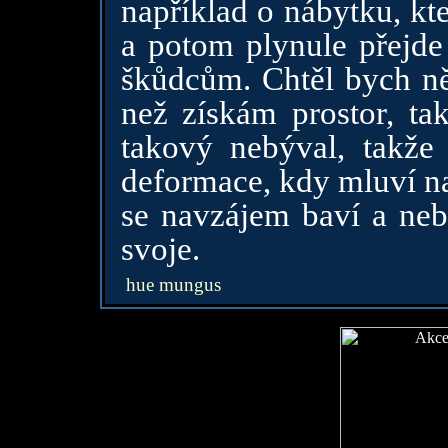
například o nábytku, kt
a potom plynule přejde 
škůdcům. Chtěl bych ně
než získám prostor, tak
takový nebýval, takže 
deformace, kdy mluví na 
se navzájem baví a nebo
svoje.
hue mungus