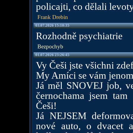
policajti, co dělali levoty
Frank Drebin
03.07.2026 15:10:35
Rozhodně psychiatrie
Bezpochyb
01.07.2026 23:26:45
Vy Češi jste všichni z
My Amíci se vám jenom
Já měl SNOVEJ job, ve
černochama jsem tam d
Češi!
Já NEJSEM deformov
nové auto, o dvacet a