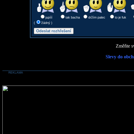
jupííí
tak bacha
držím palec
to je fuk
(
žádný )
Změňte sv
Slevy do obch
REKLAMA