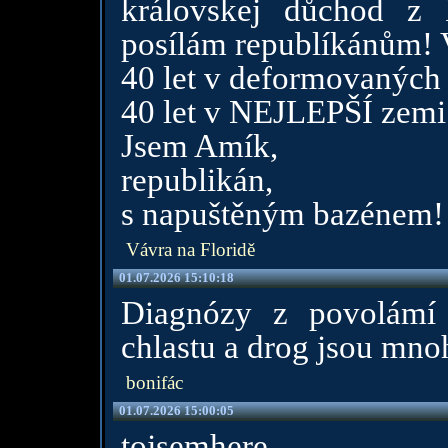
královskej důchod z
posílám republíkánům!
40 let v deformovaných
40 let v NEJLEPŠÍ zemi 
Jsem Amík,
republikán,
s napuštěným bazénem!
Vávra na Floridě
01.07.2026 15:10:18
Diagnózy z povolámí
chlastu a drog jsou mnoh
bonifác
01.07.2026 15:00:05
tojsemhere