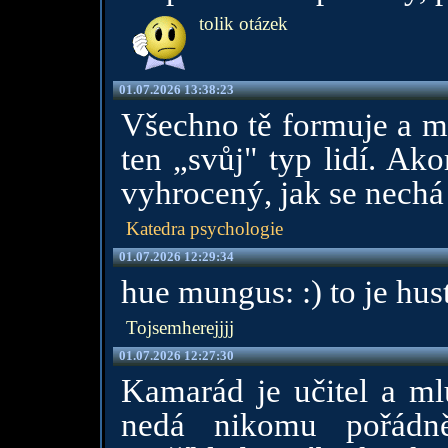
tolik otázek
01.07.2026 13:38:23
Všechno tě formuje a my
ten „svůj" typ lidí. Ak
vyhrocený, jak se nechá 
Katedra psychologie
01.07.2026 12:29:34
hue mungus: :) to je hus
Tojsemherejjjj
01.07.2026 12:27:30
Kamarád je učitel a ml
nedá nikomu pořádně