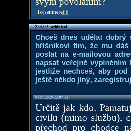
svým povoláním?
Tojsemherejjjj
Zaslaná rozhřešení
Chceš dnes udělat dobrý
hříšníkovi tím, že mu dá
poslat na e-mailovou adre
napsat veřejně vyplněním f
jestliže nechceš, aby pod
ještě někdo jiný, zaregistruj
03.07.2026 22:07:52
Určitě jak kdo. Pamatuj
civilu (mimo službu), c
přechod pro chodce n