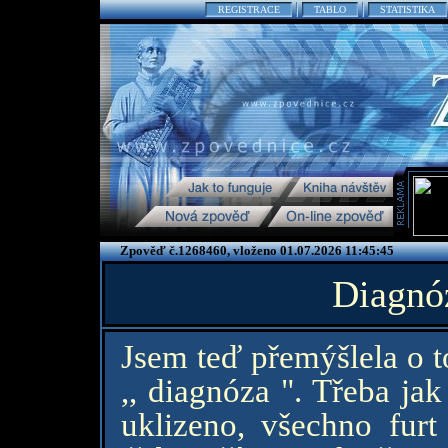
REGISTRACE
TABLO
STATISTIKA
Zpověď č.1268460, vloženo 01.07.2026 11:45:45
Diagnó
Jsem teď přemýšlela o t
,, diagnóza ". Třeba ja
uklizeno, všechno fur