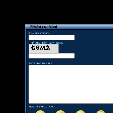
Přidání rozhřešení
TVÁ PŘEZDÍVKA:
OPIŠ BEZPEČNOSTNÍ KOD:
TEXT ROZHŘEŠENÍ:
PŘILOŽ SMAILÍKA: