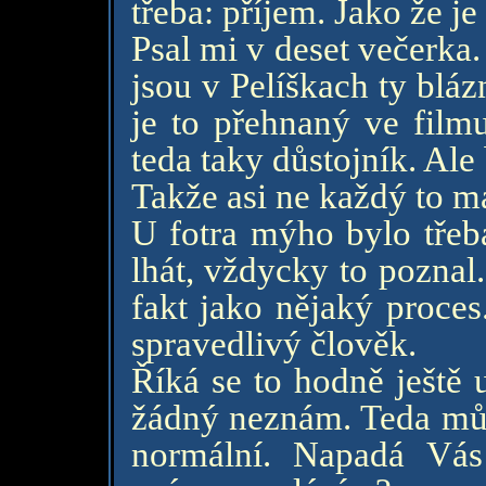
třeba: příjem. Jako že 
Psal mi v deset večerka. 
jsou v Pelíškach ty blázn
je to přehnaný ve film
teda taky důstojník. Ale
Takže asi ne každý to m
U fotra mýho bylo třeb
lhát, vždycky to poznal
fakt jako nějaký proces.
spravedlivý člověk.
Říká se to hodně ještě u
žádný neznám. Teda můj 
normální. Napadá Vás