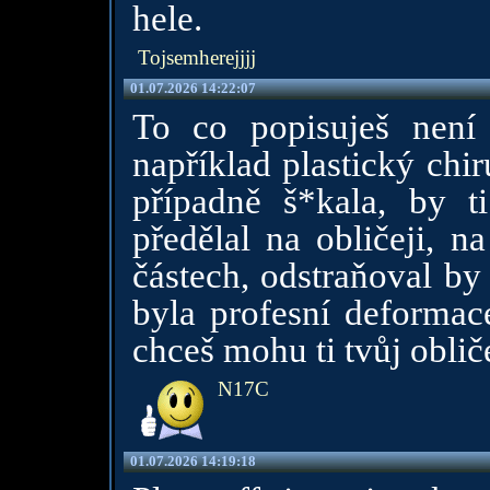
hele.
Tojsemherejjjj
01.07.2026 14:22:07
To co popisuješ není 
například plastický chi
případně š*kala, by t
předělal na obličeji, n
částech, odstraňoval by
byla profesní deformace.
chceš mohu ti tvůj obliče
N17C
01.07.2026 14:19:18