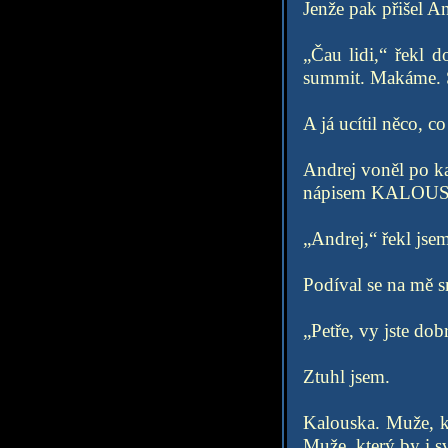
Jenže pak přišel An
„Čau lidi,“ řekl d
summit. Makáme. S
A já ucítil něco, 
Andrej voněl po ka
nápisem KALOUSK
„Andrej,“ řekl jsem
Podíval se na mě s
„Petře, vy jste do
Ztuhl jsem.
Kalouska. Muže, k
Muže, který by i sv