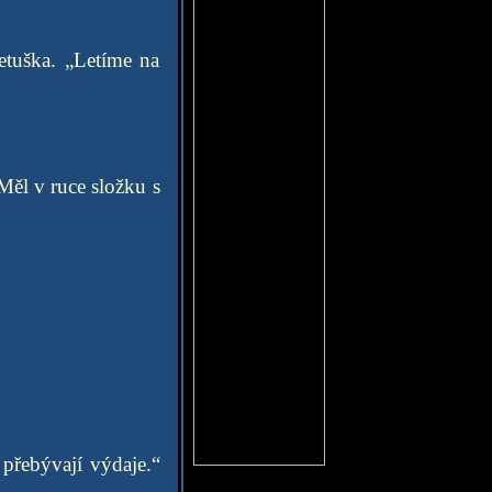
letuška. „Letíme na
Měl v ruce složku s
přebývají výdaje.“