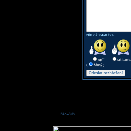
PŘILOŽ SMAILÍKA:
jupííí
tak bach
(
žádný )
REKLAMA