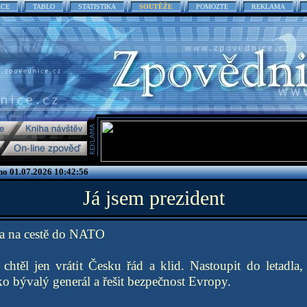
ACE
TABLO
STATISTIKA
SOUTĚŽE
POMOZTE
REKLAMA
no 01.07.2026 10:42:56
Já jsem prezident
a na cestě do NATO
chtěl jen vrátit Česku řád a klid. Nastoupit do letadla
ko bývalý generál a řešit bezpečnost Evropy.