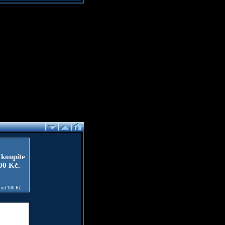
 koupíte
100 Kč.
e od 100 Kč