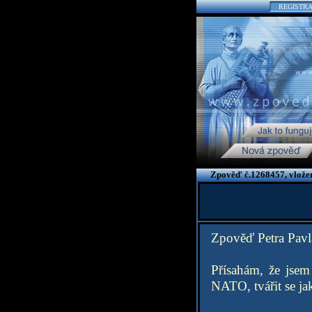
REGISTR
Zpověď č.1268457, vlože
Zpověď Petra Pavl
Přísahám, že jsem 
NATO, tvářit se ja