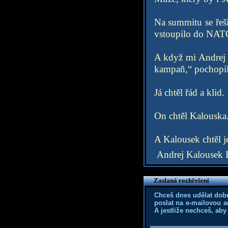
Na summitu se řeši
vstoupilo do NATO
A když mi Andrej p
kampaň,“ pochopil
Já chtěl řád a klid.
On chtěl Kalouska
A Kalousek chtěl je
Andrej Kalousek 
Zaslaná rozhřešení
Chceš dnes udělat dob
poslat na e-mailovou a
A jestliže nechceš, aby