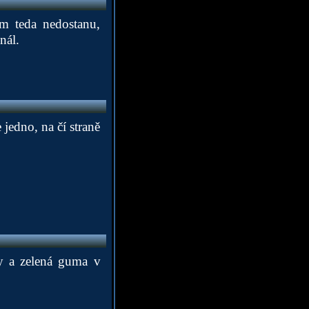
m teda nedostanu,
nál.
jedno, na čí straně
vy a zelená guma v