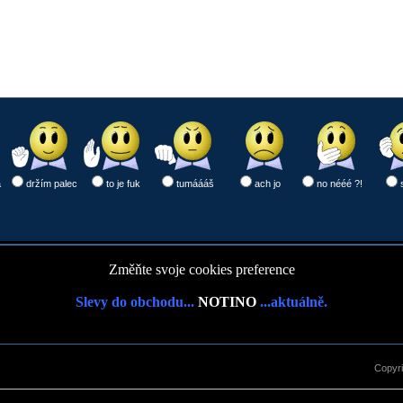
a
držím palec
to je fuk
tumáááš
ach jo
no nééé ?!
Změňte svoje cookies preference
Slevy do obchodu...
NOTINO
...aktuálně.
Copyr