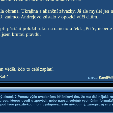
la obrana, Ukrajina a alianční závazky. Já ale myslel jen n
, zatímco Andrejovo zůstalo v opozici vůči citům.
ři přistání položil ruku na rameno a řekl: „Petře, neberte 
 jsem krutou pravdu.
.
n vědět, kdo to celé zaplatí.
Babš
KarelIV@
E-MAIL:
rý skutek ? Pomoz výše uvedenému hříšníkovi tím, že mu dáš nějaké r
dresu, kterou uvedl u zpovědi, nebo napsat veřejně vyplněním formuláře
 pod tvou přezdívkou mohl vystupovat ještě někdo jiný, zaregistruj si ji