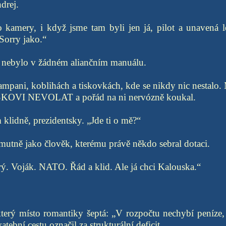
drej.
o kamery, i když jsme tam byli jen já, pilot a unavená 
orry jako.“
co nebylo v žádném aliančním manuálu.
mpani, koblihách a tiskovkách, kde se nikdy nic nestalo. 
OVI NEVOLAT a pořád na ni nervózně koukal.
 klidně, prezidentsky. „Jde ti o mě?“
mutně jako člověk, kterému právě někdo sebral dotaci.
brý. Voják. NATO. Řád a klid. Ale já chci Kalouska.“
terý místo romantiky šeptá: „V rozpočtu nechybí peníze, 
atební cestu označil za strukturální deficit.