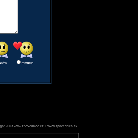
safra
mmmuc
ight 2003 www.zpovednice.cz + www.spovednica.sk