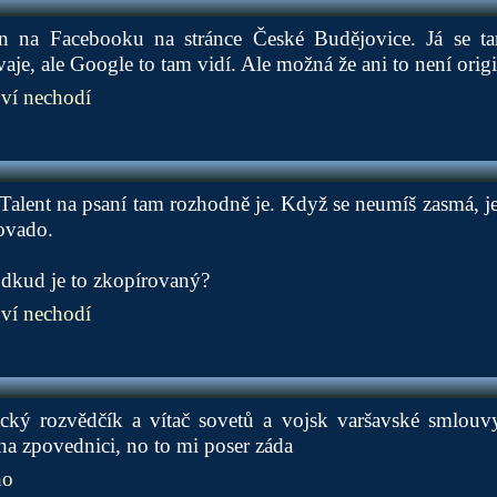
en na Facebooku na stránce České Budějovice. Já se ta
je, ale Google to tam vidí. Ale možná že ani to není origi
ví nechodí
alent na psaní tam rozhodně je. Když se neumíš zasmá, je 
hovado.
odkud je to zkopírovaný?
ví nechodí
cký rozvědčík a vítač sovetů a vojsk varšavské smlou
na zpovednici, no to mi poser záda
ho