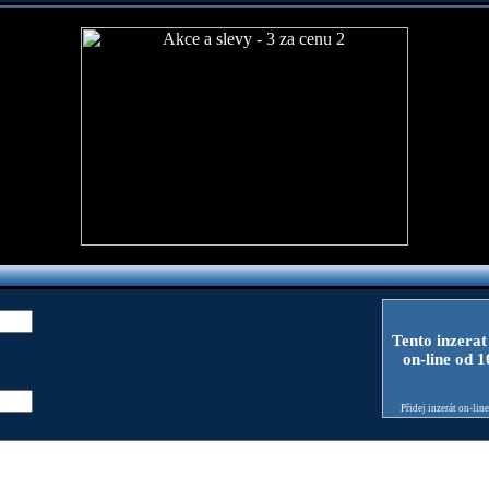
Tento inzerat
on-line od 
Přidej inzerát on-lin