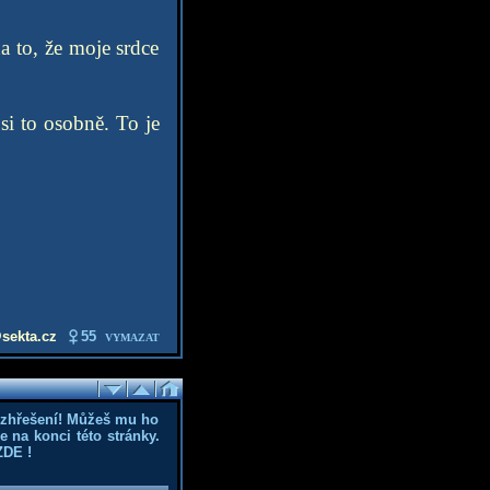
a to, že moje srdce
si to osobně. To je
sekta.cz
55
VYMAZAT
ozhřešení! Můžeš mu ho
 na konci této stránky.
ZDE
!