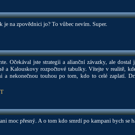
k je na zpovědnici jo? To vůbec nevím. Super.
te. Očekával jste strategii a alianční závazky, ale dostal 
a Kalouskovy rozpočtové tabulky. Vítejte v realitě, kde
i a nekonečnou touhou po tom, kdo to celé zaplatí. Držt
PT
 ani moc přesný. A o tom kdo smrdí po kampani bych se h