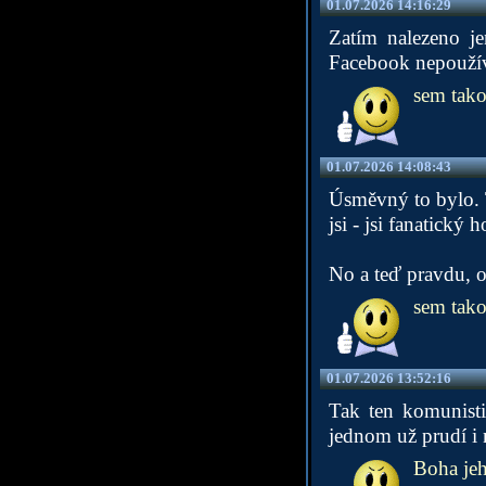
01.07.2026 14:16:29
Zatím nalezeno j
Facebook nepoužíva
sem tako
01.07.2026 14:08:43
Úsměvný to bylo. T
jsi - jsi fanatický 
No a teď pravdu, 
sem tako
01.07.2026 13:52:16
Tak ten komunisti
jednom už prudí i 
Boha je