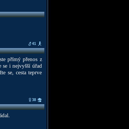
41
jste přímý přenos z
 se i nejvyšší úřad
e se, cesta teprve
38
ádal.