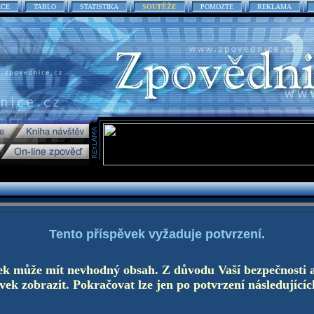
ACE
TABLO
STATISTIKA
SOUTĚŽE
POMOZTE
REKLAMA
Tento příspěvek vyžaduje potvrzení.
ek může mít nevhodný obsah. Z důvodu Vaší bezpečnosti 
ek zobrazit. Pokračovat lze jen po potvrzení následujícíc