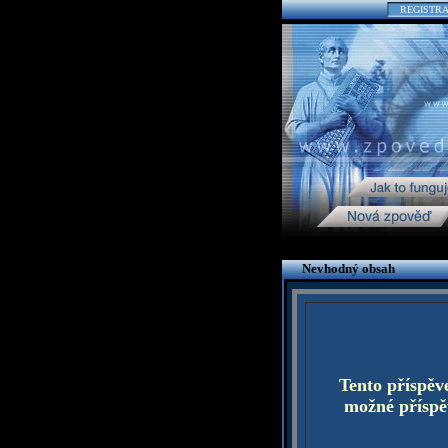
REGISTR
Nevhodný obsah
Tento příspěv
možné příspěv