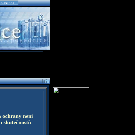
KONTAKT
a ochrany není
h skutečností: