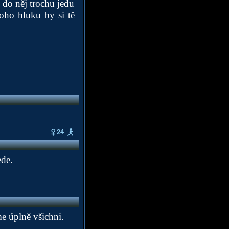
 do něj trochu jedu
toho hluku by si tě
24
ede.
me úplně všichni.