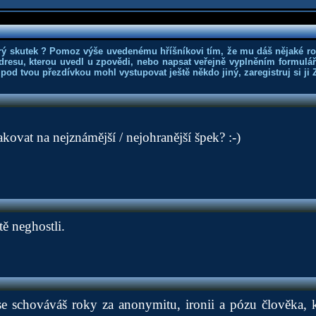
rý skutek ? Pomoz výše uvedenému hříšníkovi tím, že mu dáš nějaké r
dresu, kterou uvedl u zpovědi, nebo napsat veřejně vyplněním formuláře
 pod tvou přezdívkou mohl vystupovat ještě někdo jiný, zaregistruj si ji
akovat na nejznámější / nejohranější špek? :-)
tě neghostli.
k se schováváš roky za anonymitu, ironii a pózu člověka,