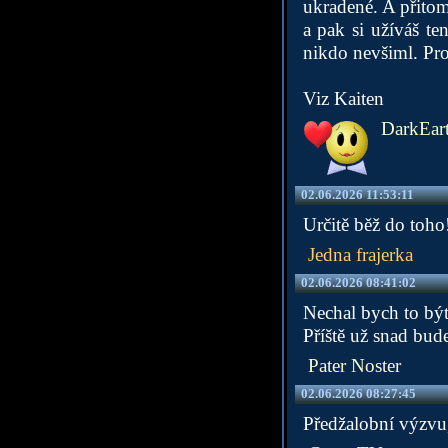
ukradené. A přitom
a pak si užíváš te
nikdo nevšiml. Pro
Viz Kaiten
DarkEar
02.06.2026 11:53:11
Určitě běž do toho!
Jedna frajerka
02.06.2026 08:41:02
Nechal bych to být
Příště už snad bud
Pater Noster
02.06.2026 08:27:45
Předžalobní výzvu,