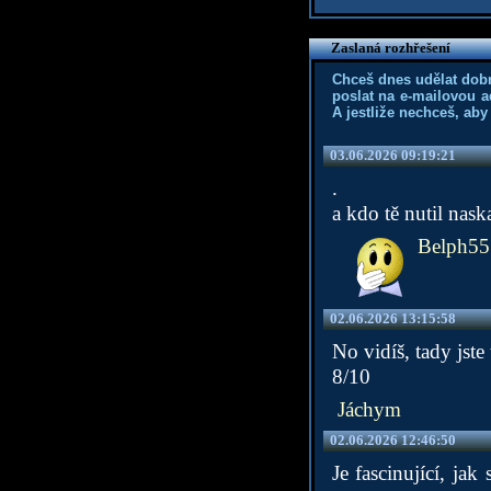
Zaslaná rozhřešení
Chceš dnes udělat dob
poslat na e-mailovou a
A jestliže nechceš, aby
03.06.2026 09:19:21
.
a kdo tě nutil nask
Belph55
02.06.2026 13:15:58
No vidíš, tady jste 
8/10
Jáchym
02.06.2026 12:46:50
Je fascinující, ja