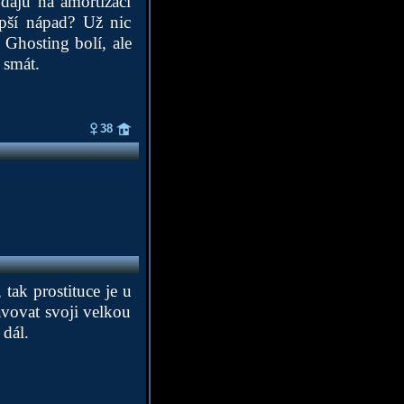
dajů na amortizaci
epší nápad? Už nic
. Ghosting bolí, ale
 smát.
38
tak prostituce je u
stavovat svoji velkou
 dál.