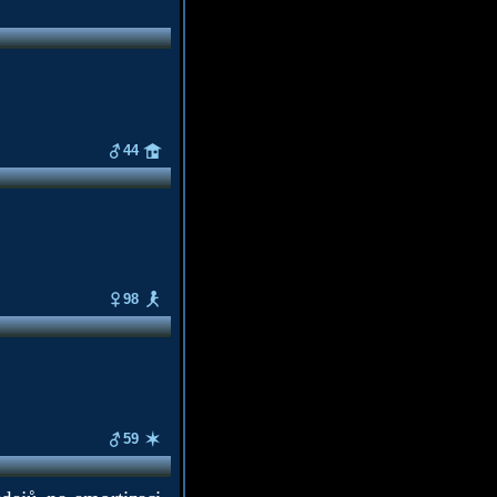
44
98
59