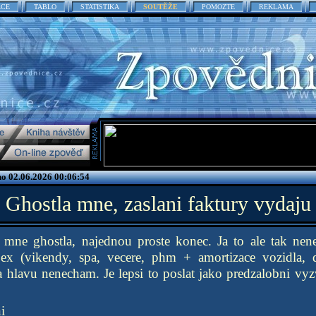
ACE
TABLO
STATISTIKA
SOUTĚŽE
POMOZTE
REKLAMA
no 02.06.2026 00:06:54
Ghostla mne, zaslani faktury vydaju
mne ghostla, najednou proste konec. Ja to ale tak nen
ex (vikendy, spa, vecere, phm + amortizace vozidla, 
na hlavu nenecham. Je lepsi to poslat jako predzalobni vy
i