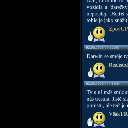
Ach, ta moderní r
vozidla a 'darečk
neposílej. Ušetříš 
tohle je jako snaži
ZpovG
02.06.2026 06:22:58
Darwin se směje t
Realistic
02.06.2026 00:41:30
Ty s ní máš smlouv
nás trestná. Jistě s
pomstu, ale teď je
VšakTěOb