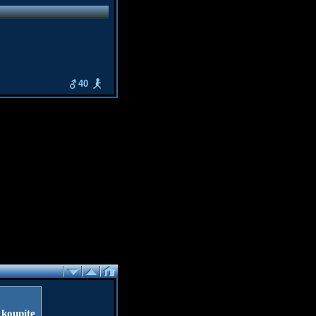
40
 koupíte