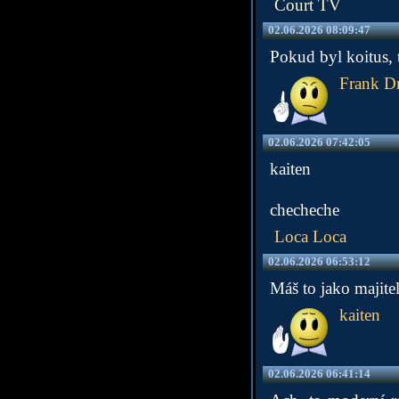
Court TV
02.06.2026 08:09:47
Pokud byl koitus, 
Frank D
02.06.2026 07:42:05
kaiten
checheche
Loca Loca
02.06.2026 06:53:12
Máš to jako majitel
kaiten
02.06.2026 06:41:14