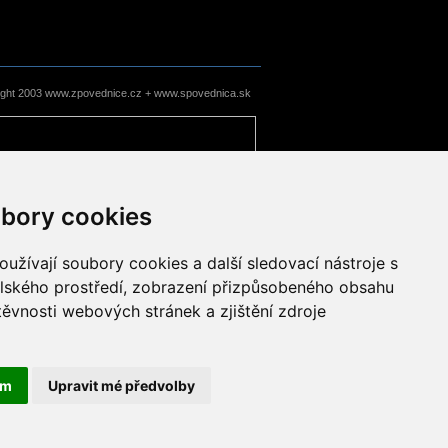
ight 2003 www.zpovednice.cz + www.spovednica.sk
bory cookies
užívají soubory cookies a další sledovací nástroje s
elského prostředí, zobrazení přizpůsobeného obsahu
těvnosti webových stránek a zjištění zdroje
ám
Upravit mé předvolby