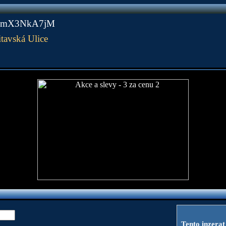
/k5mX3NkA7jM
tavská Ulice
Tento inzerat