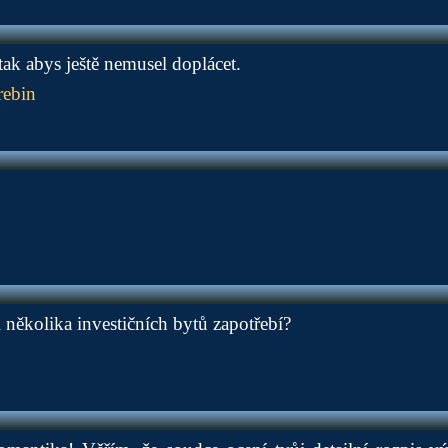
tak abys ještě nemusel doplácet.
rebin
 několika investičních bytů zapotřebí?