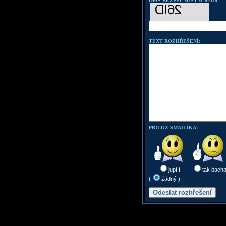
OPIŠ BEZPEČNOSTNÍ KOD:
TEXT ROZHŘEŠENÍ:
PŘILOŽ SMAILÍKA:
jupííí
tak bach
(
žádný )