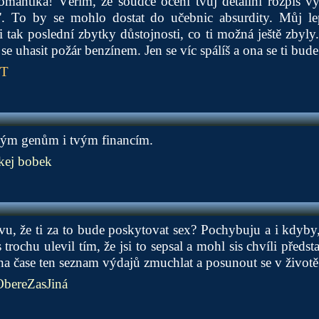
omantika! Věřím, že soudce ocení tvůj detailní rozpis vý
y'. To by se mohlo dostat do učebnic absurdity. Můj l
si tak poslední zbytky důstojnosti, co ti možná ještě zbyly
t se uhasit požár benzínem. Jen se víc spálíš a ona se ti bude
PT
vým genům i tvým financím.
kej bobek
u, že ti za to bude poskytovat sex? Pochybuju a i kdyby, 
is trochu ulevil tím, že jsi to sepsal a mohl sis chvíli před
 na čase ten seznam výdajů zmuchlat a posunout se v životě
ereZasJiná