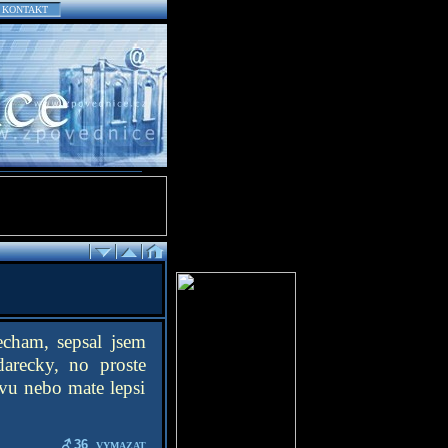
KONTAKT
echam, sepsal jsem
darecky, no proste
zvu nebo mate lepsi
36
VYMAZAT