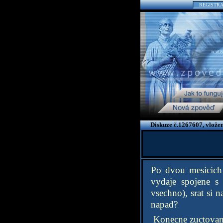
REGISTR
Diskuze č.1267607, vlože
Po dvou mesicich 
vydaje spojene s 
vsechno), srat si 
napad?
Konecne zuctovan