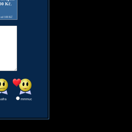
100 Kč.
e od 100 Kč
safra
mmmuc