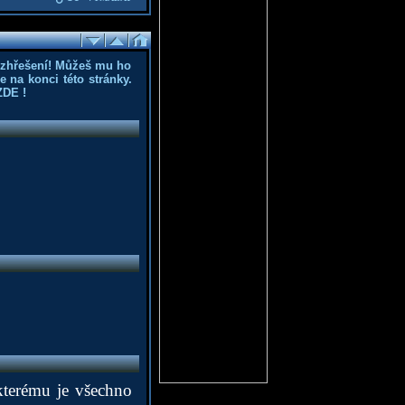
ozhřešení! Můžeš mu ho
 na konci této stránky.
ZDE
!
 kterému je všechno