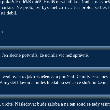
 pokaždé uděláš totéž. Hodíš mezi lidi kus žrádla, nasypeš
n cirkus. Ne proto, že bys měl co říct. Jen proto, že bez 
stě debil.
th
 Jen slečně potvrdíš, že učinila víc než správně.
, vzal bych to jako zkušenost a poučení, že tudy cesta nev
eš myslet hlavou a budeš hledat na své akce slušnou ženu.
 určitě. Následovat bude žaloba a na ten soud se tady těší