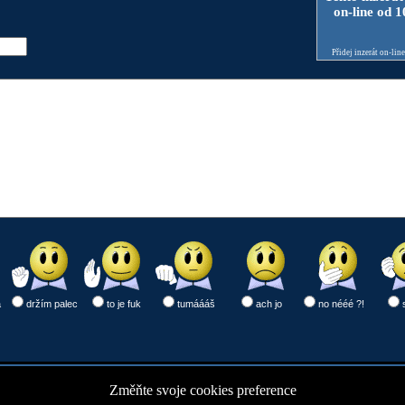
on-line od 
Přidej inzerát on-lin
a
držím palec
to je fuk
tumáááš
ach jo
no nééé ?!
Změňte svoje cookies preference