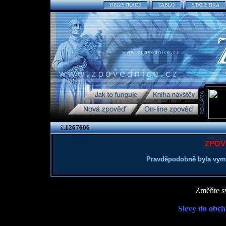
REGISTRACE
TABLO
STATISTIKA
č.1267606
ZPOV
Pravděpodobně byla vym
Změňte sv
Slevy do obch