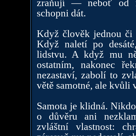
zraňují — neboť od 
schopni dát.
Když člověk jednou či d
Když naletí po desát
lidstvu. A když mu n
ostatním, nakonec ře
nezastaví, zabolí to zv
větě samotné, ale kvůli 
Samota je klidná. Nikdo
o důvěru ani nezkla
zvláštní vlastnost: c