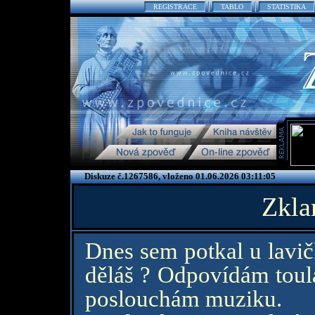
REGISTRACE
TABLO
STATISTIKA
Diskuze č.1267586, vloženo 01.06.2026 03:11:05
Zkla
Dnes sem potkal u lavi
děláš ? Odpovídám tou
poslouchám muziku.