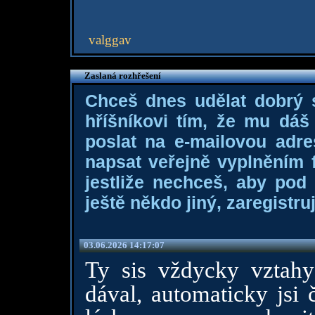
valggav
Zaslaná rozhřešení
Chceš dnes udělat dobrý
hříšníkovi tím, že mu dá
poslat na e-mailovou adre
napsat veřejně vyplněním f
jestliže nechceš, aby pod
ještě někdo jiný, zaregistruj
03.06.2026 14:17:07
Ty sis vždycky vztahy 
dával, automaticky jsi 