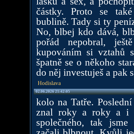
lásku a sex, a pochopit
částky. Proto se tak
bublině. Tady si ty pen
No, blbej kdo dává, blb
pořád nepobral, ješ
kupováním si vztahů s
špatně se o někoho stara
do něj investuješ a pak s
Hodislava
02.06.2026 21:42:05
kolo na Tatře. Poslední
znal roky a roky a i
společného, tak jsme 
začali blbnout. Kvůli j