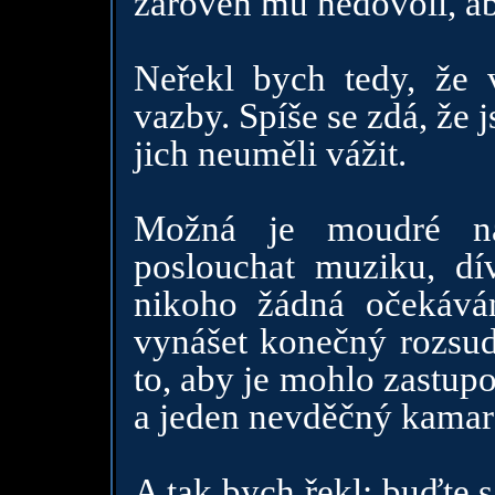
zároveň mu nedovolí, ab
Neřekl bych tedy, že
vazby. Spíše se zdá, že js
jich neuměli vážit.
Možná je moudré na
poslouchat muziku, d
nikoho žádná očekáván
vynášet konečný rozsude
to, aby je mohlo zastup
a jeden nevděčný kamar
A tak bych řekl: buďte 