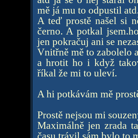
mě já mu to odpustil atd
A teď prostě našel si 
černo. A potkal jsem.h
jen pokračuj ani se neza
Vnitřně mě to zabolelo a
a hrotit ho i když tak
říkal že mi to uleví.
A hi potkávám mě prostě 
Prostě nejsou mi souzen
Maximálně jen zrada ta
času trávil sám bylo to 