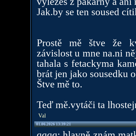
vylezes z pakarny a ani
Jak.by se ten soused cítil
Prostě mě štve že kvů
závislost u mne na.ni 
tahala s fetackyma kamo
brát jen jako sousedku
Štve mě to.
Teď mě.vytáči ta lhostej
Val
01.06.2026 13:39:21
qqqq: hlavně znám matk