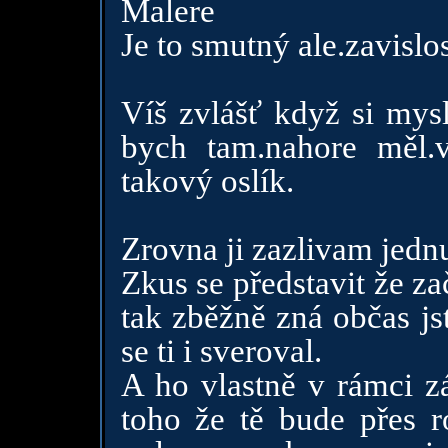
Malere
Je to smutný ale.zavislo
Víš zvlášť když si mysl
bych tam.nahore měl.v
takový oslík.
Zrovna ji zazlivam jedn
Zkus se představit že za
tak zběžně zná občas js
se ti i sveroval.
A ho vlastně v rámci zá
toho že tě bude přes r