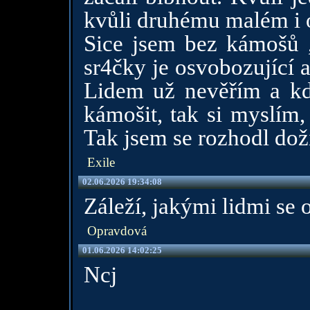
kvůli druhému malém i 
Sice jsem bez kámošů , 
sr4čky je osvobozující a
Lidem už nevěřím a kd
kámošit, tak si myslím,
Tak jsem se rozhodl doží
Exile
02.06.2026 19:34:08
Záleží, jakými lidmi se 
Opravdová
01.06.2026 14:02:25
Ncj