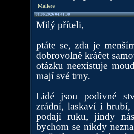
Mallere
01.06.2026 04:41:38
Milý příteli,
ptáte se, zda je menším
dobrovolně kráčet samo
otázku neexistuje mou
mají své trny.
Lidé jsou podivné st
zrádní, laskaví i hrubí
podají ruku, jindy nás
bychom se nikdy neznali