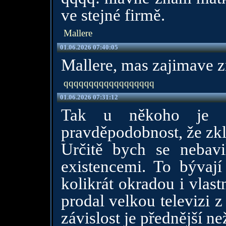
ve stejné firmě.
Mallere
01.06.2026 07:40:05
Mallere, mas zajimave z
qqqqqqqqqqqqqqqqqq
01.06.2026 07:31:12
Tak u někoho je 
pravděpodobnost, že zk
Určitě bych se nebav
existencemi. To bývají 
kolikrát okradou i vlas
prodal velkou televizi 
závislost je přednější ne