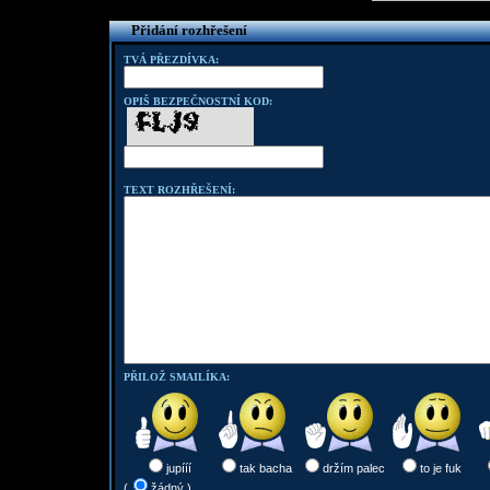
Přidání rozhřešení
TVÁ PŘEZDÍVKA:
OPIŠ BEZPEČNOSTNÍ KOD:
TEXT ROZHŘEŠENÍ:
PŘILOŽ SMAILÍKA:
jupííí
tak bacha
držím palec
to je fuk
(
žádný )