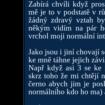
Zabírá chvíli když pros
mě je to v podstatě v r
žádný zdravý vztah by
někým vidím na pár ho
vrchol moji normální int
Jako jsou i jiní chovají
ke mně táhne jejich závi
Např když asi 3 se ke 
skrz toho že mi chtějí 
černo abych jim je pos
normálního kdo ho ma) 