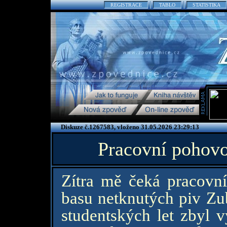
REGISTRACE
TABLO
STATISTIKA
Diskuze č.1267583, vloženo 31.05.2026 23:29:13
Pracovní pohovo
Zítra mě čeká pracovn
basu netknutých piv Zub
studentských let zbyl v