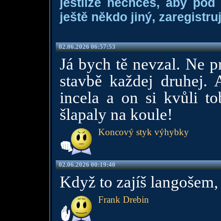
jestliže nechceš, aby pod
ještě někdo jiný, zaregistruj
02.06.2026 06:57:53
Já bych tě nevzal. Ne pro
stavbě každej druhej. 
incela a on si kvůli to
šlapaly na koule!
Koncový styk výhybky
02.06.2026 00:19:40
Když to zajíš langošem,
Frank Drebin