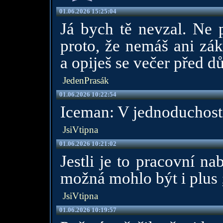
01.06.2026 15:25:04
Já bych tě nevzal. Ne p
proto, že nemáš ani zá
a opiješ se večer před d
JedenPrasák
01.06.2026 10:22:54
Iceman: V jednoduchosti 
JsiVtipna
01.06.2026 10:21:02
Jestli je to pracovní n
možná mohlo být i plus ;
JsiVtipna
01.06.2026 10:19:57