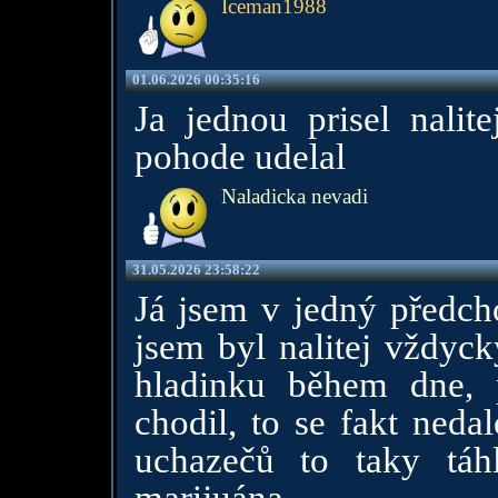
Iceman1988
01.06.2026 00:35:16
Ja jednou prisel nali
pohode udelal
Naladicka nevadi
31.05.2026 23:58:22
Já jsem v jedný předcho
jsem byl nalitej vždyck
hladinku během dne, 
chodil, to se fakt neda
uchazečů to taky táh