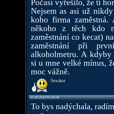
Počasí vyřešilo, že ti h
Nejsem as asi už nikdy
koho firma zaměstná. 
někoho z těch kdo m
zaměstnání co kecat) n
zaměstnání při prv
alkoholmetru. A kdyby 
si u mne velké mínus, ž
moc vážně.
Sexátor
01.06.2026 04:40:46
To bys nadýchala, radím 