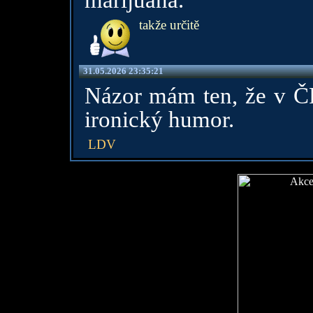
marijuána.
takže určitě
31.05.2026 23:35:21
Názor mám ten, že v ČR 
ironický humor.
LDV