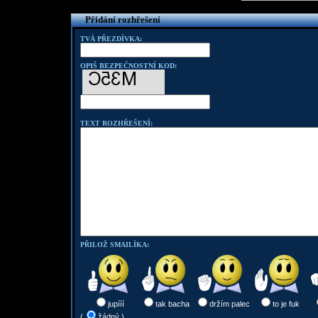
Přidání rozhřešení
TVÁ PŘEZDÍVKA:
OPIŠ BEZPEČNOSTNÍ KOD:
TEXT ROZHŘEŠENÍ:
PŘILOŽ SMAILÍKA:
jupííí
tak bacha
držím palec
to je fuk
(
žádný )