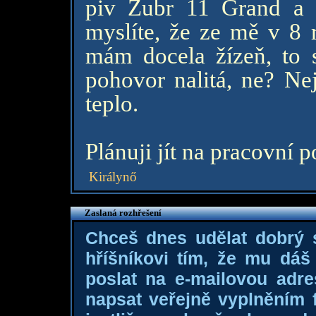
piv Zubr 11 Grand a 
myslíte, že ze mě v 8 r
mám docela žízeň, to 
pohovor nalitá, ne? Nej
teplo.
Plánuji jít na pracovní p
Királynő
Zaslaná rozhřešení
Chceš dnes udělat dobrý
hříšníkovi tím, že mu dá
poslat na e-mailovou adre
napsat veřejně vyplněním f