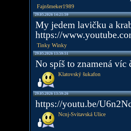
Fajnšmeker1989
29.05.2026 14:21:59
My jedem lavičku a kra
https://www.youtube.c
Tinky Winky
29.05.2026 13:59:51
No spíš to znamená víc 
Klatovský šukafon
29.05.2026 13:59:26
https://youtu.be/U6n2N
Ncnj-Svitavská Ulice