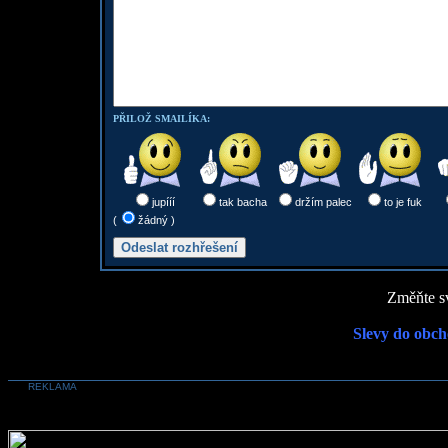
PŘILOŽ SMAILÍKA:
jupííí
tak bacha
držím palec
to je fuk
(
žádný )
Změňte sv
Slevy do obch
REKLAMA