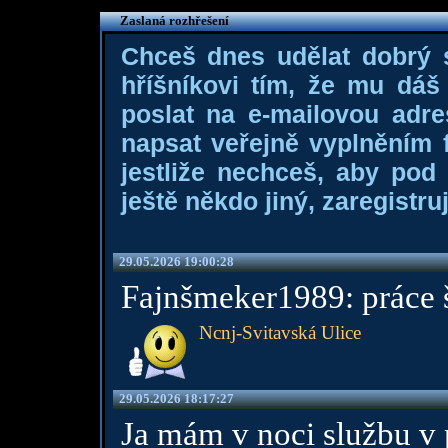
Zaslaná rozhřešení
Chceš dnes udělat dobrý
hříšníkovi tím, že mu dá
poslat na e-mailovou adre
napsat veřejně vyplněním f
jestliže nechceš, aby pod
ještě někdo jiný, zaregistruj
29.05.2026 19:00:28
Fajnšmeker1989: práce š
Ncnj-Svitavská Ulice
29.05.2026 18:17:27
Ja mám v noci službu v pr