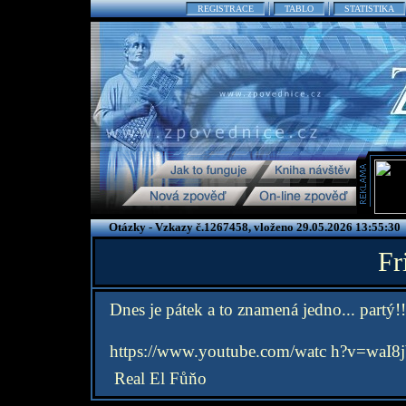
REGISTRACE
TABLO
STATISTIKA
Otázky - Vzkazy č.1267458, vloženo 29.05.2026 13:55:30
Fr
Dnes je pátek a to znamená jedno... partý!!
https://www.youtube.com/watc h?v=waI
Real El Fůňo