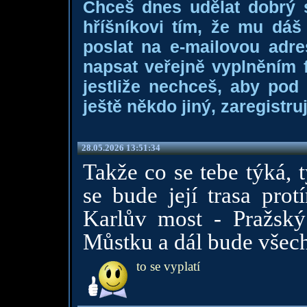
Chceš dnes udělat dobrý
hříšníkovi tím, že mu dá
poslat na e-mailovou adre
napsat veřejně vyplněním f
jestliže nechceš, aby pod
ještě někdo jiný, zaregistruj
28.05.2026 13:51:34
Takže co se tebe týká, 
se bude její trasa prot
Karlův most - Pražský
Můstku a dál bude všech
to se vyplatí