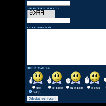
OPIŠ BEZPEČNOSTNÍ KOD:
TEXT ROZHŘEŠENÍ:
PŘILOŽ SMAILÍKA:
jupííí
tak bacha
držím palec
to je fuk
(
žádný )