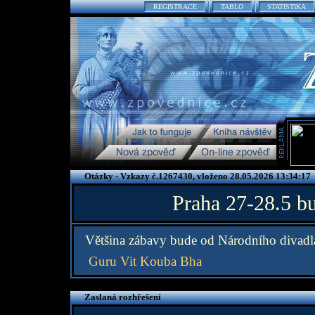
REGISTRACE
TABLO
STATISTIKA
Otázky - Vzkazy č.1267430, vloženo 28.05.2026 13:34:17
Praha 27-28.5 b
Většina zábavy bude od Národního divadl
Guru Vit Kouba Bha
Zaslaná rozhřešení