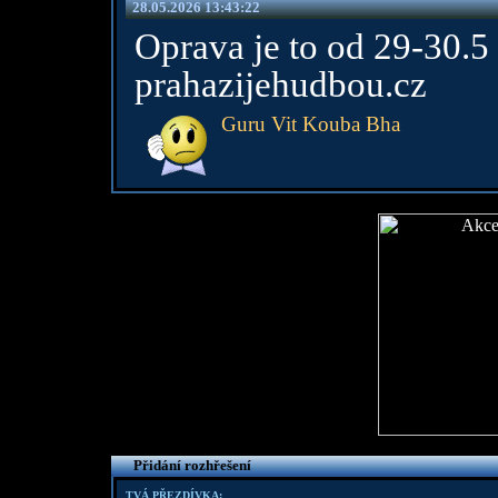
28.05.2026 13:43:22
Oprava je to od 29-30.5
prahazijehudbou.cz
Guru Vit Kouba Bha
Přidání rozhřešení
TVÁ PŘEZDÍVKA: