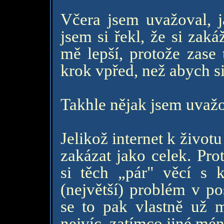
Včera jsem uvažoval, j
jsem si řekl, že si zak
mě lepší, protože zase
krok vpřed, než abych s
Takhle nějak jsem uvažo
Jelikož internet k život
zakázat jako celek. Pro
si těch „pár" věcí s
(největší) problém v po
se to pak vlastně už m
nejvíc, zatímco jiné mé