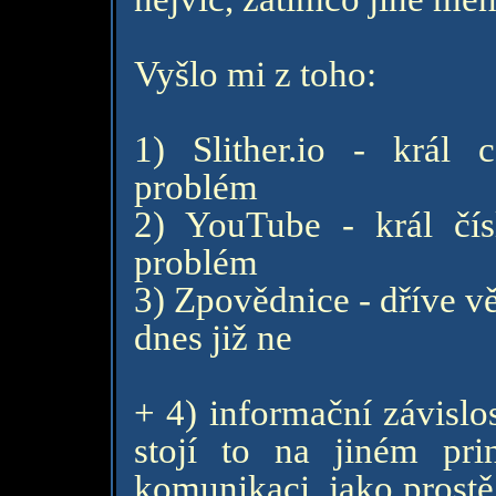
Vyšlo mi z toho:
1) Slither.io - král c
problém
2) YouTube - král čís
problém
3) Zpovědnice - dříve vě
dnes již ne
+ 4) informační závislos
stojí to na jiném pr
komunikaci, jako prostě