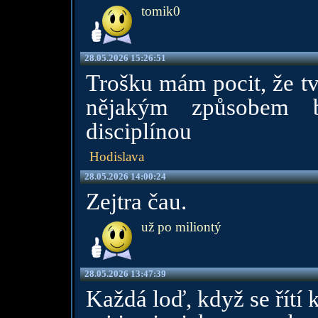
tomik0
28.05.2026 15:26:51
Trošku mám pocit, že tvo
nějakým způsobem bo
disciplínou
Hodislava
28.05.2026 14:00:24
Zejtra čau.
už po miliontý
28.05.2026 13:47:39
Každá loď, když se řítí k