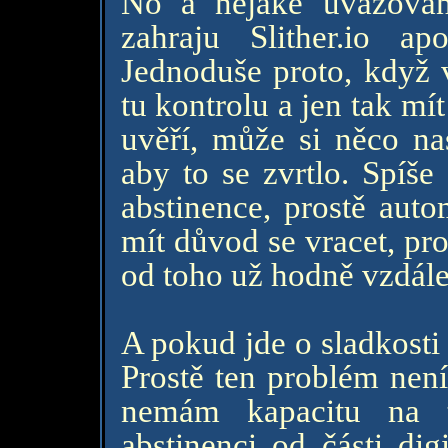
No a nějaké uvažován
zahraju Slither.io a
Jednoduše proto, když 
tu kontrolu a jen tak mí
uvěří, může si něco nas
aby to se zvrtlo. Spíš
abstinence, prostě auto
mít důvod se vracet, pr
od toho už hodně vzdál
A pokud jde o sladkosti 
Prostě ten problém není
nemám kapacitu na t
abstinenci od části dig