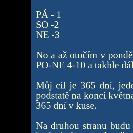
PÁ - 1
SO -2
NE -3
No a až otočím v ponděl
PO-NE 4-10 a takhle dál
Můj cíl je 365 dní, jed
podstatě na konci květn
365 dní v kuse.
Na druhou stranu budu a