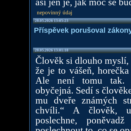
asi jen je, jak moc se b
nepovinný údaj
28.05.2026 13:05:23
Příspěvek porušoval zákony
28.05.2026 13:01:18
Člověk si dlouho myslí, 
že je to vášeň, horečka
Ale není tomu tak. V
obyčejná. Sedí s člověk
mu dveře známých str
chvíli.“ A člověk, 
poslechne, poněvadž
poslechnout to, co se o