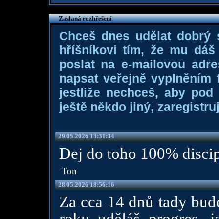
Zaslaná rozhřešení
Chceš dnes udělat dobrý
hříšníkovi tím, že mu dá
poslat na e-mailovou adre
napsat veřejně vyplněním f
jestliže nechceš, aby pod
ještě někdo jiný, zaregistruj
29.05.2026 13:31:34
Dej do toho 100% discip
Ton
28.05.2026 18:56:16
Za cca 14 dnů tady bude
roku uděláš progres, j