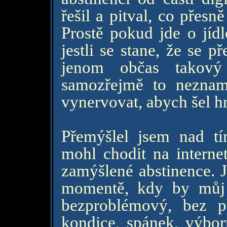
řešil a pitval, co přes
Prostě pokud jde o jíd
jestli se stane, že se 
jenom občas takový
samozřejmě to neznam
vynervovat, abych šel hrá
Přemýšlel jsem nad tí
mohl chodit na interne
zamýšlené abstinence. J
momentě, kdy by můj 
bezproblémový, bez p
kondice, spánek, výbor