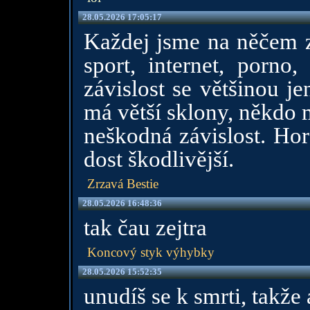
28.05.2026 17:05:17
Každej jsme na něčem za
sport, internet, porno,
závislost se většinou j
má větší sklony, někdo m
neškodná závislost. Hor
dost škodlivější.
Zrzavá Bestie
28.05.2026 16:48:36
tak čau zejtra
Koncový styk výhybky
28.05.2026 15:52:35
unudíš se k smrti, takže a