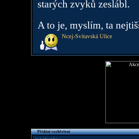
starých zvyků zeslábl.
A to je, myslím, ta nejtiš
Ncnj-Svitavská Ulice
Přidání rozhřešení