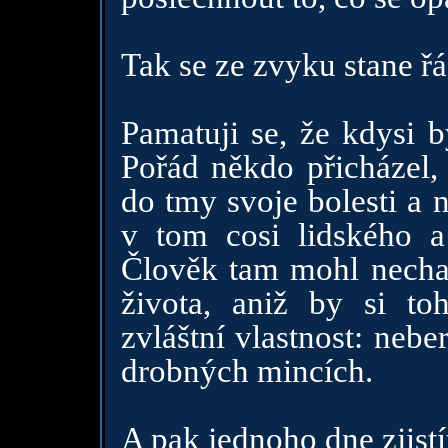
Tak se ze zvyku stane řá
Pamatuji se, že kdysi b
Pořád někdo přicházel,
do tmy svoje bolesti a 
v tom cosi lidského a
Člověk tam mohl nechat
života, aniž by si to
zvláštní vlastnost: neb
drobných mincích.
A pak jednoho dne zjistíte