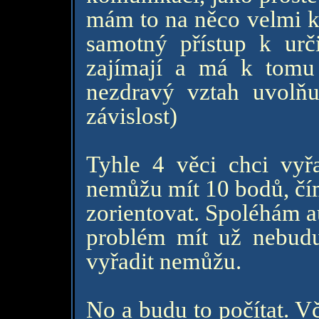
mám to na něco velmi k
samotný přístup k urč
zajímají a má k tomu
nezdravý vztah uvolň
závislost)
Tyhle 4 věci chci vyřa
nemůžu mít 10 bodů, čím
zorientovat. Spoléhám a
problém mít už nebudu 
vyřadit nemůžu.
No a budu to počítat. V