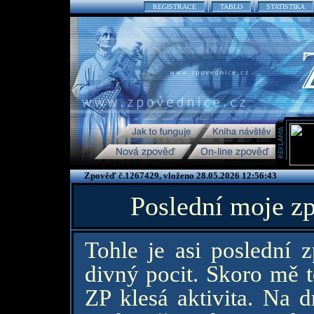
REGISTRACE
TABLO
STATISTIKA
Zpověď č.1267429, vloženo 28.05.2026 12:56:43
Poslední moje z
Tohle je asi poslední 
divný pocit. Skoro mě t
ZP klesá aktivita. Na 