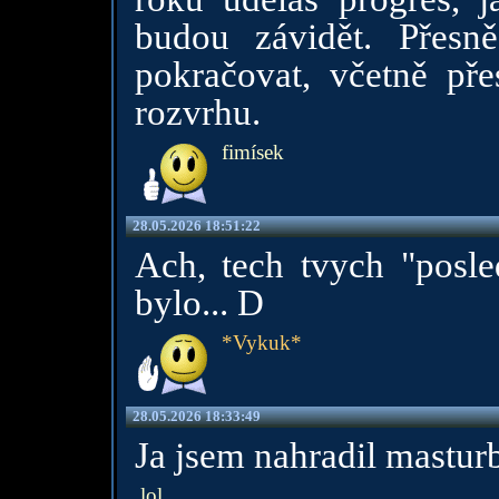
budou závidět. Přesn
pokračovat, včetně př
rozvrhu.
fimísek
28.05.2026 18:51:22
Ach, tech tvych "posle
bylo... D
*Vykuk*
28.05.2026 18:33:49
Ja jsem nahradil masturb
lol