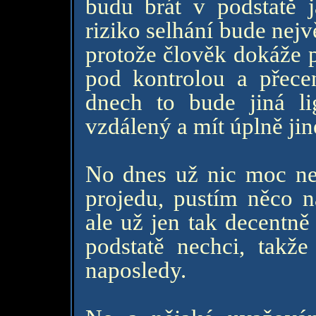
budu brát v podstatě j
riziko selhání bude nejv
protože člověk dokáže p
pod kontrolou a přece
dnech to bude jiná l
vzdálený a mít úplně ji
No dnes už nic moc nepl
projedu, pustím něco na
ale už jen tak decentně
podstatě nechci, takž
naposledy.