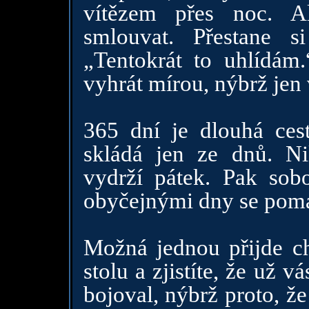
vítězem přes noc. A
smlouvat. Přestane s
„Tentokrát to uhlídám.
vyhrát mírou, nýbrž jen 
365 dní je dlouhá cest
skládá jen ze dnů. Ni
vydrží pátek. Pak sob
obyčejnými dny se poma
Možná jednou přijde ch
stolu a zjistíte, že už v
bojoval, nýbrž proto, že