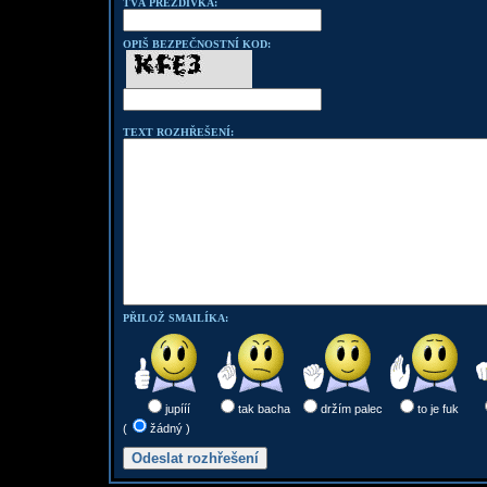
TVÁ PŘEZDÍVKA:
OPIŠ BEZPEČNOSTNÍ KOD:
TEXT ROZHŘEŠENÍ:
PŘILOŽ SMAILÍKA:
jupííí
tak bacha
držím palec
to je fuk
(
žádný )