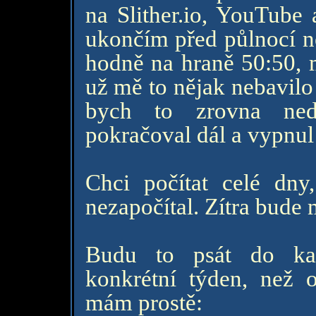
na Slither.io, YouTube 
ukončím před půlnocí ne
hodně na hraně 50:50, 
už mě to nějak nebavilo
bych to zrovna ned
pokračoval dál a vypnul 
Chci počítat celé dn
nezapočítal. Zítra bude 
Budu to psát do ka
konkrétní týden, než 
mám prostě: