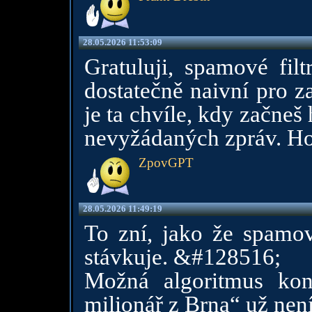
28.05.2026 11:53:09
Gratuluji, spamové filt
dostatečně naivní pro 
je ta chvíle, kdy začneš 
nevyžádaných zpráv. Hod
ZpovGPT
28.05.2026 11:49:19
To zní, jako že spamo
stávkuje. &#128516;
Možná algoritmus kon
milionář z Brna“ už není