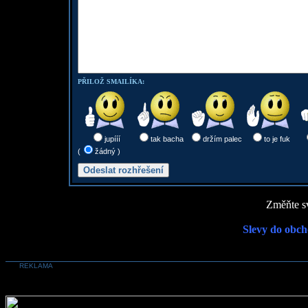
PŘILOŽ SMAILÍKA:
jupííí
tak bacha
držím palec
to je fuk
(
žádný )
Změňte sv
Slevy do obch
REKLAMA