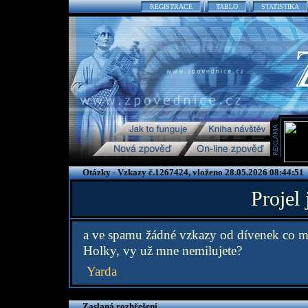
REGISTRACE
TABLO
STATISTIKA
Otázky - Vzkazy č.1267424, vloženo 28.05.2026 08:44:51
Projel
a ve spamu žádné vzkazy od dívenek co mne
Holky, vy už mne nemilujete?
Yarda
Zaslaná rozhřešení