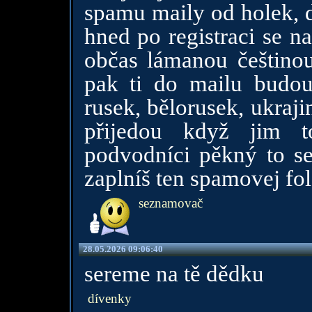
spamu maily od holek, d
hned po registraci se n
občas lámanou češtinou
pak ti do mailu budou
rusek, bělorusek, ukraji
přijedou když jim to
podvodníci pěkný to se 
zaplníš ten spamovej fo
seznamovač
28.05.2026 09:06:40
sereme na tě dědku
dívenky