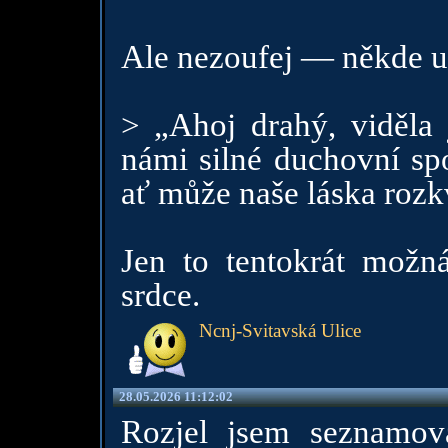
Ale nezoufej — někde ur
> „Ahoj drahý, viděla 
námi silné duchovní spo
ať může naše láska rozk
Jen to tentokrát možná 
srdce.
Ncnj-Svitavská Ulice
28.05.2026 11:12:02
Rozjel jsem seznamov