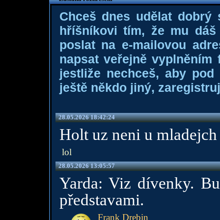
Chceš dnes udělat dobrý
hříšníkovi tím, že mu dá
poslat na e-mailovou adre
napsat veřejně vyplněním f
jestliže nechceš, aby pod
ještě někdo jiný, zaregistruj
28.05.2026 18:42:24
Holt uz neni u mladejch 
lol
28.05.2026 13:05:57
Yarda: Viz dívenky. Bu
představami.
Frank Drebin