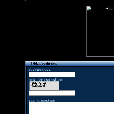
Přidání rozhřešení
TVÁ PŘEZDÍVKA:
OPIŠ BEZPEČNOSTNÍ KOD:
TEXT ROZHŘEŠENÍ: