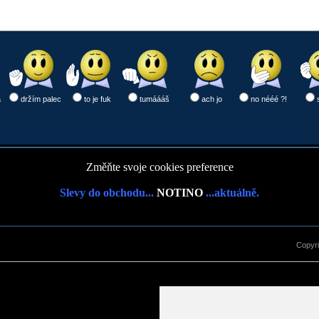
a
držím palec
to je fuk
tumáááš
ach jo
no nééé ?!
Změňte svoje cookies preference
Slevy do obchodu...
NOTINO
...aktuálně.
Copyr