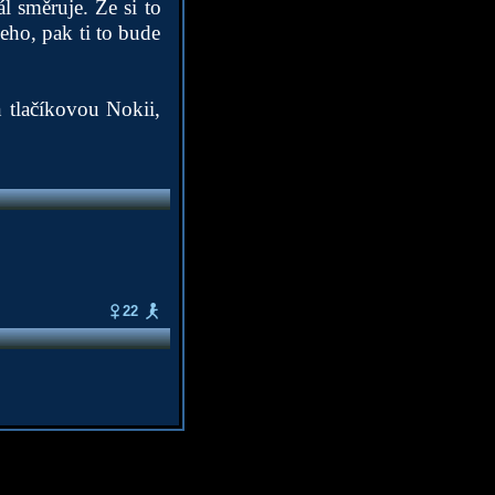
l směruje. Že si to
ho, pak ti to bude
 tlačíkovou Nokii,
22