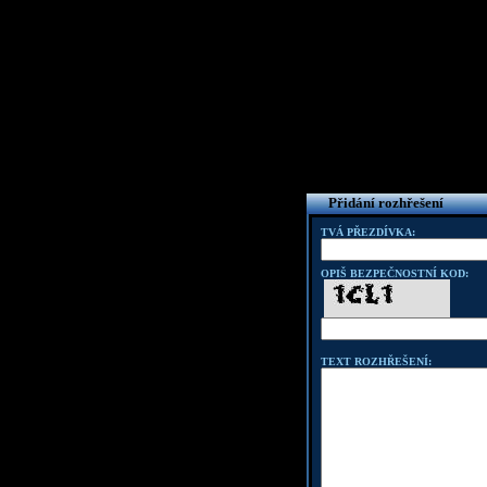
Přidání rozhřešení
TVÁ PŘEZDÍVKA:
OPIŠ BEZPEČNOSTNÍ KOD:
TEXT ROZHŘEŠENÍ: