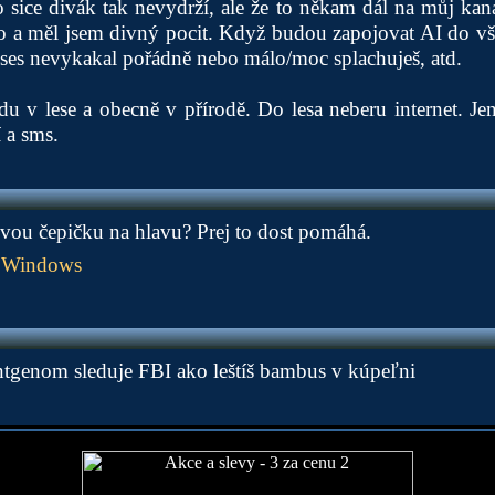
o sice divák tak nevydrží, ale že to někam dál na můj kaná
 a měl jsem divný pocit. Když budou zapojovat AI do vše
že ses nevykakal pořádně nebo málo/moc splachuješ, atd.
 v lese a obecně v přírodě. Do lesa neberu internet. Jen
 a sms.
ovou čepičku na hlavu? Prej to dost pomáhá.
l Windows
oentgenom sleduje FBI ako leštíš bambus v kúpeľni