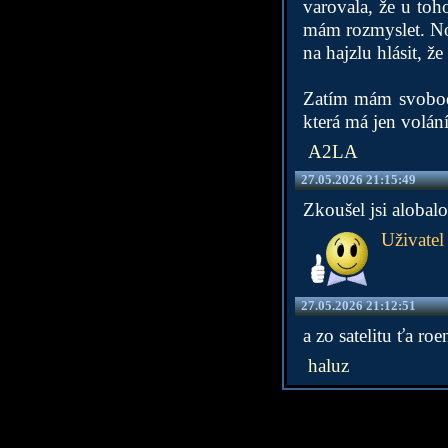
varovala, že u toh
mám rozmyslet. No
na hajzlu hlásit, 
Zatím mám svobodu
která má jen volání
A2LA
27.05.2026 21:15:49
Zkoušel jsi alobal
Uživate
27.05.2026 21:12:51
a zo satelitu ťa r
haluz