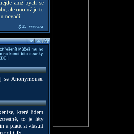
 nejde aniž bych se
bí, ale ono už je to
mu nevadi.
35
VYMAZAT
ozhřešení! Můžeš mu ho
 na konci této stránky.
ZDE
!
uj se Anonymouse.
eníze, které lidem
restně, to je léty
 a platit si vlastní
onzor ODS.