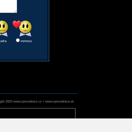
safra
mmmuc
ight 2003 www.zpovednice.cz + www.spovednica.sk