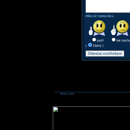
PŘILOŽ SMAILÍKA:
jupííí
tak bach
(
žádný )
REKLAMA