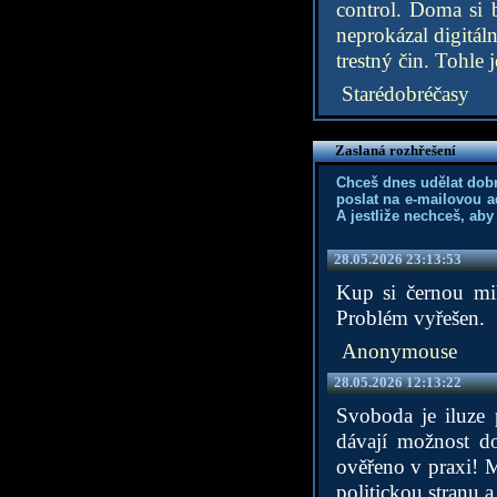
control. Doma si b
neprokázal digitáln
trestný čin. Tohle 
Starédobréčasy
Zaslaná rozhřešení
Chceš dnes udělat dob
poslat na e-mailovou a
A jestliže nechceš, aby
28.05.2026 23:13:53
Kup si černou mi
Problém vyřešen.
Anonymouse
28.05.2026 12:13:22
Svoboda je iluze 
dávají možnost do
ověřeno v praxi! Mů
politickou stranu 