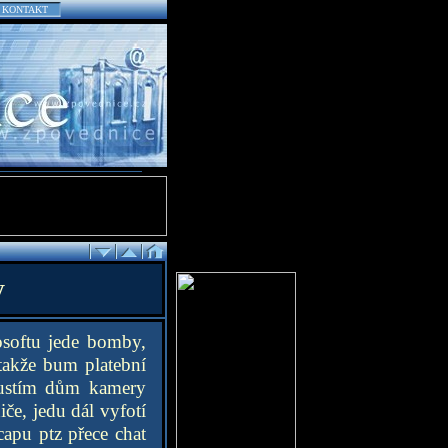
KONTAKT
y
osoftu jede bomby,
takže bum platební
pustím dům kamery
če, jedu dál vyfotí
apu ptz přece chat