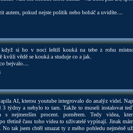
t autem, pokud nejste politik nebo boháč a uvidíte....
dyž si ho v noci leštíš kouká na tebe z rohu místnos
 kvůli vědě se kouká a studuje co a jak.
o bejvalo....
4
pila AI, kterou youtube integrovalo do analýz videí. Na
 3 týdny a nebylo to tam. Takže to museli instalovat teď
a s nejmenším procent. poměrem. Tedy videa, kt
 po třetině času toho videa to uživatelé vypínají. Jinak m
 No tak jsem chtěl smazat ty z mého pohledu nejméně už