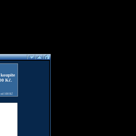
 koupíte
100 Kč.
e od 100 Kč