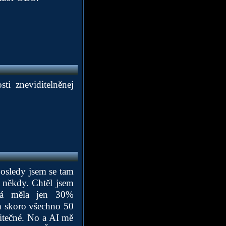
ti zneviditelněnej
posledy jsem se tam
 někdy. Chtěl jsem
erá měla jen 30%
ám skoro všechno 50
itečné. No a AI mě