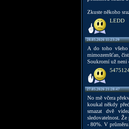
Zkuste někoho srazi
LEDD
28.05.2026 11:23:29
A do toho všeho k
mimozemšťan, čistě
Soukromí už neni c
547512
27.05.2026 21:28:47
No mě včera překva
koukal někdy před
smazat dvě vide
sledovatelnost. Že
- 80%. V průměru.