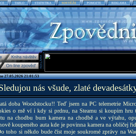
ACE
TABLO
STATISTIKA
SOUTĚŽE
POMOZTE
REKLAMA
no 27.05.2026 21:01:53
Sledujou nás všude, zlaté devadesátk
zlatá doba Woodstocku!! Teď jsem na PC telemetrie Micr
ies o mě ví i kdy si prdnu, na Steamu si koupim hru 
bytu na chodbu bum kamera na chodbě a ve výtahu, o
ově koupeného auta kde je povinna kamera na obličej řidi
o toho si někdo bude číst moje soukromé zprávy na Wac