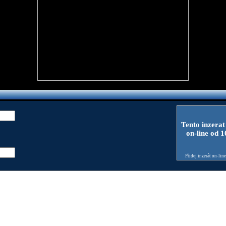
Tento inzerat
on-line od 
Přidej inzerát on-lin