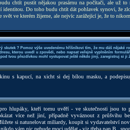
udu chtít pustit nějakou prasárnu na počítači, ale už to
í identitou. Do toho budu chtít dát pohlavek synovi, že zlo
je svět ve kterém žijeme, ale nejvíc zarážející je, že to niko
rý skutek ? Pomoz výše uvedenému hříšníkovi tím, že mu dáš nějaké r
dresu, kterou uvedl u zpovědi, nebo napsat veřejně vyplněním formuláře
 pod tvou přezdívkou mohl vystupovat ještě někdo jiný, zaregistruj si ji
kinu s kapucí, na xicht si dej bílou masku, a podepis
pro hlupáky, kteří tomu uvěří - ve skutečnosti jsou to p
kázat více než jiní, případně vyváznout z průšvihu bezt
žete si natunelovat miliardy, koupit si vydavatelství novin
a nikdo vám nic nebude moci udělat - viz třeba pan B., sp