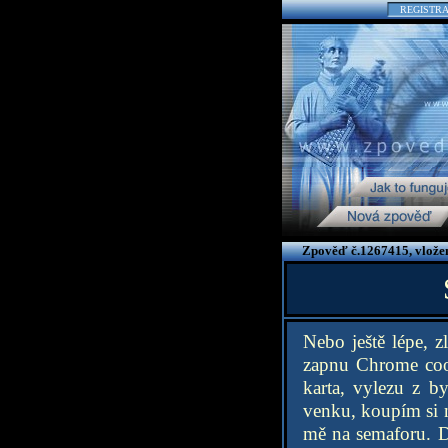
REGISTR
Zpověď č.1267415, vlože
Nebo ještě lépe, 
zapnu Chrome cook
karta, vylezu z 
venku, koupím si n
mě na semaforu. D