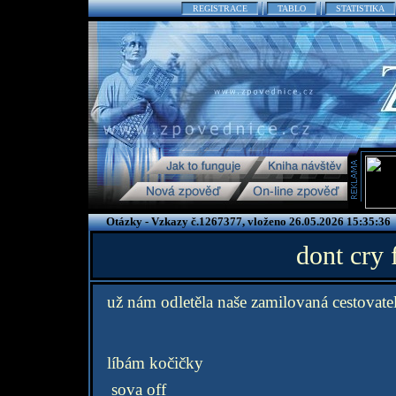
REGISTRACE
TABLO
STATISTIKA
Otázky - Vzkazy č.1267377, vloženo 26.05.2026 15:35:36
dont cry 
už nám odletěla naše zamilovaná cestovate
líbám kočičky
sova off