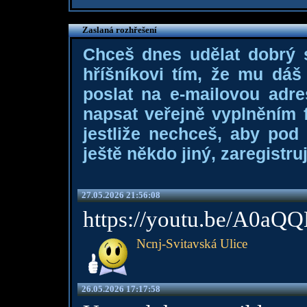
Zaslaná rozhřešení
Chceš dnes udělat dobrý
hříšníkovi tím, že mu dá
poslat na e-mailovou adre
napsat veřejně vyplněním f
jestliže nechceš, aby pod
ještě někdo jiný, zaregistruj
27.05.2026 21:56:08
https://youtu.be/A0aQ
Ncnj-Svitavská Ulice
26.05.2026 17:17:58