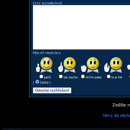
TEXT ROZHŘEŠENÍ:
PŘILOŽ SMAILÍKA:
jupííí
tak bacha
držím palec
to je fuk
(
žádný )
Změňte sv
Slevy do obch