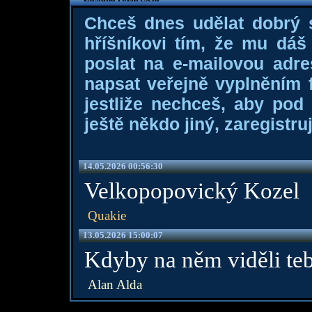
Chceš dnes udělat dobrý
hříšníkovi tím, že mu dá
poslat na e-mailovou adre
napsat veřejně vyplněním f
jestliže nechceš, aby pod
ještě někdo jiný, zaregistruj
14.05.2026 00:56:30
Velkopopovický Kozel
Quakie
13.05.2026 15:00:07
Kdyby na něm viděli teb
Alan Alda