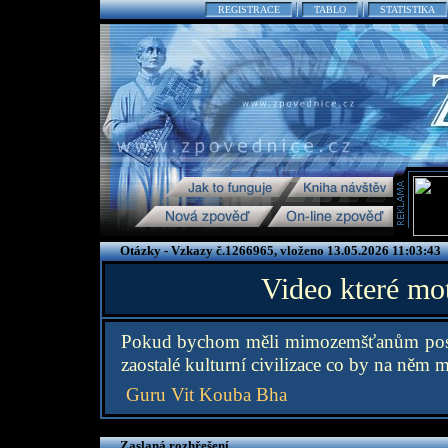
REGISTRACE
TABLO
STATISTIKA
Otázky - Vzkazy č.1266965, vloženo 13.05.2026 11:03:43
Video které m
Pokud bychom měli mimozemšťanům poslat
zaostalé kulturní civilizace co by na něm 
Guru Vit Kouba Bha
Zaslaná rozhřešení