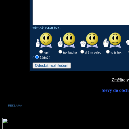
PŘILOŽ SMAILÍKA:
jupííí
tak bacha
držím palec
to je fuk
(
žádný )
Změňte sv
Slevy do obch
REKLAMA