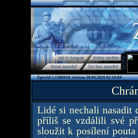
REGISTRACE
TABLO
STATISTIKA
Zpověď č.1266610, vloženo 30.04.2026 02:16:04
Chrám
Lidé si nechali nasadit
příliš se vzdálili své 
sloužit k posílení pouta