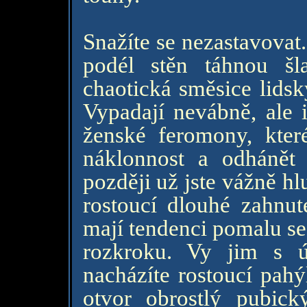
Snažíte se nezastavovat. 
podél stěn táhnou šl
chaotická směsice lidsk
Vypadají nevábně, ale i
ženské feromony, kter
náklonnost a odhánět
později už jste vážně h
rostoucí dlouhé zahnut
mají tendenci pomalu se
rozkroku. Vy jim s ú
nacházíte rostoucí pahý
otvor obrostlý pubic