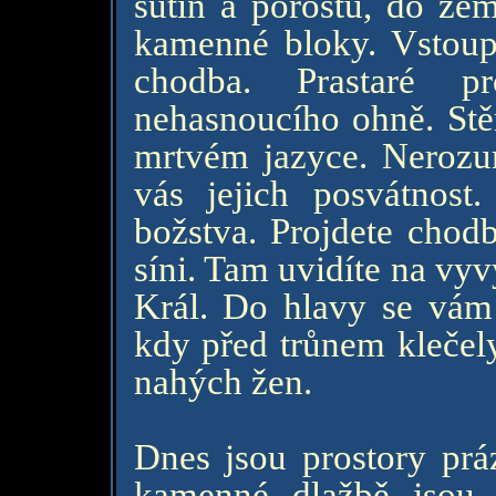
sutin a porostu, do zem
kamenné bloky. Vstoupí
chodba. Prastaré pr
nehasnoucího ohně. Stě
mrtvém jazyce. Nerozum
vás jejich posvátnos
božstva. Projdete chodb
síni. Tam uvidíte na vyv
Král. Do hlavy se vám 
kdy před trůnem klečel
nahých žen.
Dnes jsou prostory prá
kamenné dlažbě jsou 