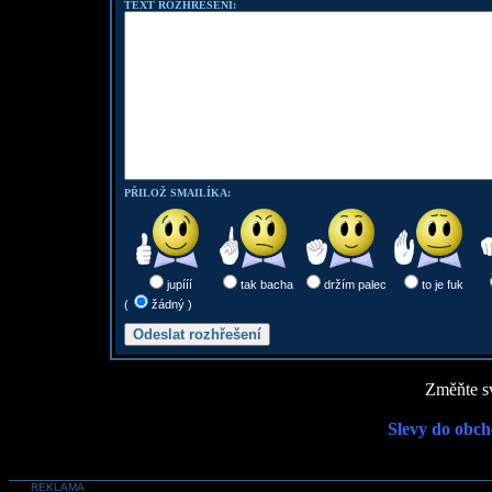
TEXT ROZHŘEŠENÍ:
PŘILOŽ SMAILÍKA:
jupííí
tak bacha
držím palec
to je fuk
(
žádný )
Změňte sv
Slevy do obch
REKLAMA