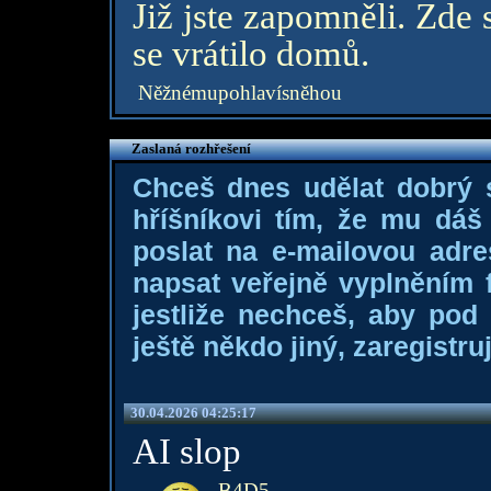
Již jste zapomněli. Zde s
se vrátilo domů.
Něžnémupohlavísněhou
Zaslaná rozhřešení
Chceš dnes udělat dobrý
hříšníkovi tím, že mu dá
poslat na e-mailovou adre
napsat veřejně vyplněním f
jestliže nechceš, aby pod
ještě někdo jiný, zaregistruj
30.04.2026 04:25:17
AI slop
B4D5