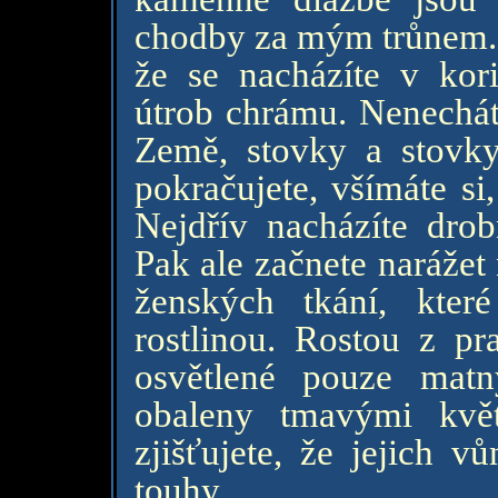
chodby za mým trůnem. N
že se nacházíte v kor
útrob chrámu. Nenecháte
Země, stovky a stovky
pokračujete, všímáte si,
Nejdřív nacházíte drob
Pak ale začnete narážet
ženských tkání, kte
rostlinou. Rostou z pr
osvětlené pouze mat
obaleny tmavými kvě
zjišťujete, že jejich v
touhy.