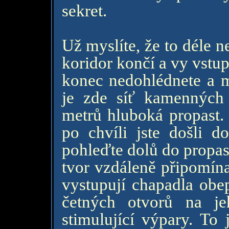
sekret.
Už myslíte, že to déle 
koridor končí a vy vstupu
konec nedohlédnete a 
je zde síť kamenných
metrů hluboká propast.
po chvíli jste došli d
pohleďte dolů do propas
tvor vzdáleně připomína
vystupují chapadla obep
četných otvorů na j
stimulující výpary. To 