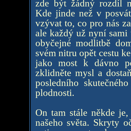
zde být žádný rozdíl 
Kde jinde než v posvá
vzývat to, co pro nás z
ale každý už nyní sami u
obyčejné modlitbě dom
svém nitru opět cestu k
jako most k dávno poh
zklidněte mysl a dosta
posledního skutečnéh
plodnosti.
On tam stále někde je, 
našeho světa. Skryty 