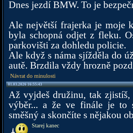
Dnes jezdí BMW. To je bezpečně
Ale největší frajerka je moje
byla schopná odjet z fleku. 
parkovišti za dohledu policie.
Ale když s náma sjížděla do úž
autě. Brzdila vždy hrozně pozd
Návrat do minulosti
01.03.2026 16:55:43
Až vyjdeš družinu, tak zjistíš
výběr... a že ve finále je to
směšný a skončíte s nějakou ob
Starej kanec