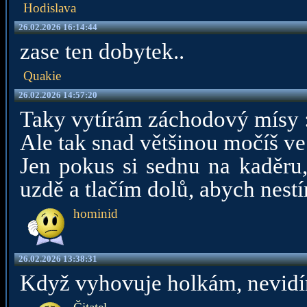
Hodislava
26.02.2026 16:14:44
zase ten dobytek..
Quakie
26.02.2026 14:57:20
Taky vytírám záchodový mísy :
Ale tak snad většinou močíš ve
Jen pokus si sednu na kaděru,
uzdě a tlačím dolů, abych nestír
hominid
26.02.2026 13:38:31
Když vyhovuje holkám, nevidí