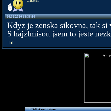
Čitatel
26.02.2026 13:38:16
Kdyz je zenska sikovna, tak si 
S hajzlmisou jsem to jeste nezko
lol
Přidání rozhřešení