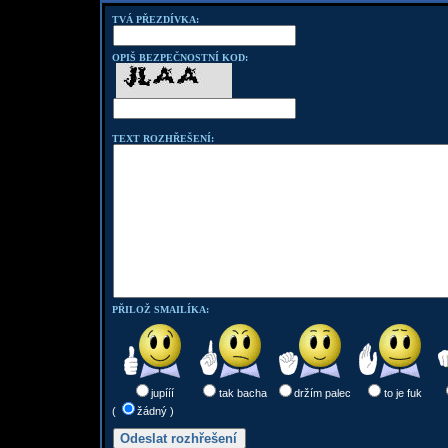
TVÁ PŘEZDÍVKA:
OPIŠ BEZPEČNOSTNÍ KOD:
TEXT ROZHŘEŠENÍ:
PŘILOŽ SMAILÍKA:
jupííí
tak bacha
držím palec
to je fuk
(
žádný )