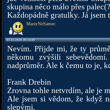
skupina něco málo přes palec(?
Každopádně gratulky. Já jsem to
MarecNeSamec
01.03.2026 20:34:09
Nevím. Přijde mi, že ty průmě
někomu zvýšili sebevědomí.
nadprůměr. Ale k čemu to je, k
Frank Drebin
Zrovna tohle netvrdím, ale je 
Ale jsem si vědom, že když ne
slepými.