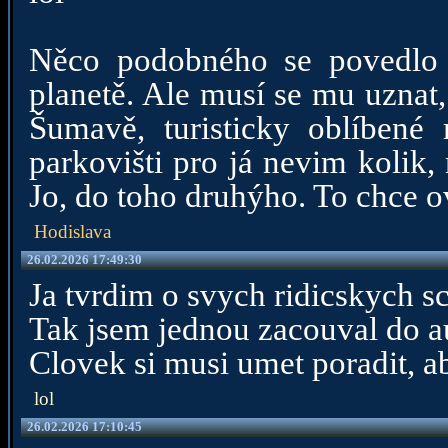
Něco podobného se povedlo 
planetě. Ale musí se mu uznat,
Šumavě, turisticky oblíbené
parkovišti pro já nevim kolik
Jo, do toho druhýho. To chce o
Hodislava
26.02.2026 17:49:30
Ja tvrdim o svych ridicskych s
Tak jsem jednou zacouval do au
Clovek si musi umet poradit, a
lol
26.02.2026 17:10:45