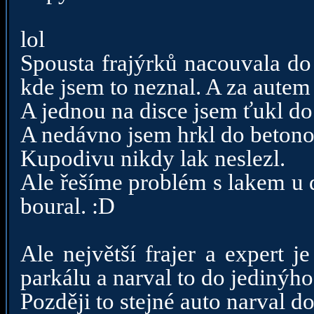
lol
Spousta frajýrků nacouvala do
kde jsem to neznal. A za autem
A jednou na disce jsem ťukl do
A nedávno jsem hrkl do betonové
Kupodivu nikdy lak neslezl.
Ale řešíme problém s lakem u d
boural. :D
Ale největší frajer a expert 
parkálu a narval to do jedinýho
Později to stejné auto narval do