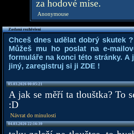
za hodové míse.
Anonymouse
Zaslaná rozhřešení
Chceš dnes udělat dobrý skutek ?
Můžeš mu ho poslat na e-mailovo
formuláře na konci této stránky. A
jiný, zaregistruj si ji
ZDE
!
05.03.2026 00:05:21
A jak se měří ta tlouštka? To 
:D
Návrat do minulosti
04.03.2026 22:16:39