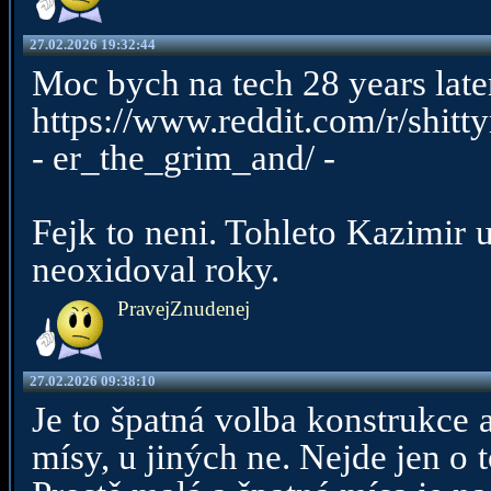
27.02.2026 19:32:44
Moc bych na tech 28 years lat
https://www.reddit.com/r/shit
- er_the_grim_and/ -
Fejk to neni. Tohleto Kazimir 
neoxidoval roky.
PravejZnudenej
27.02.2026 09:38:10
Je to špatná volba konstrukce 
mísy, u jiných ne. Nejde jen o tot