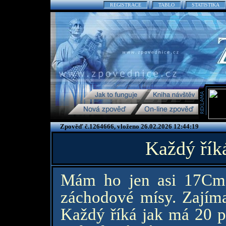
REGISTRACE
TABLO
STATISTIKA
Zpověď č.1264666, vloženo 26.02.2026 12:44:19
Každý řík
Mám ho jen asi 17Cm.
záchodové mísy. Zajímal
Každý říká jak má 20 pl