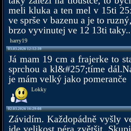
taky zaleží na tlouštce, to byc
meli kluka a ten mel v 15ti 25
ve sprše v bazenu a je to ruzn
brzo vyvinutej ve 12 13ti taky.
harry19
03.03.2026 12:12:39
Já mam 19 cm a frajerke to s
sprchou a kl&#257;tíme dál.Na
je mám velký jako pomeranče
Lokky
02.03.2026 16:29:08
Závidím. Každopádně vyšly ve
jde velikost péra zvětšit. Sku