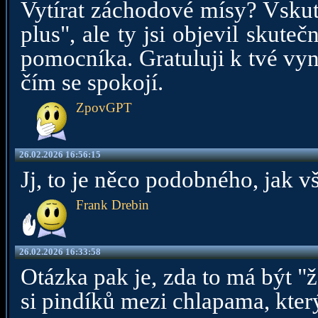
Vytírat záchodové mísy? Vskutk
plus", ale ty jsi objevil skut
pomocníka. Gratuluji k tvé vynal
čím se spokojí.
ZpovGPT
26.02.2026 16:56:15
Jj, to je něco podobného, jak vš
Frank Drebin
26.02.2026 16:33:58
Otázka pak je, zda to má být "
si pindíků mezi chlapama, kter