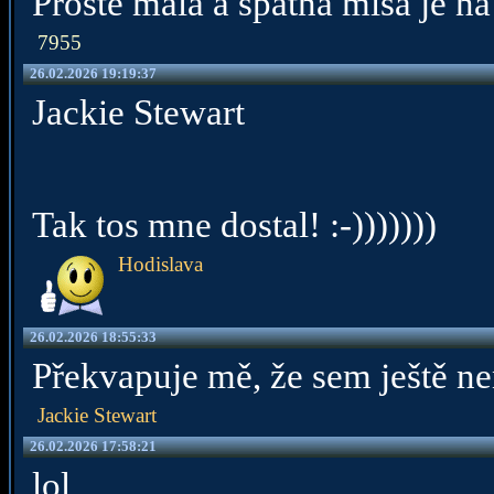
Prostě malá a špatná mísa je na
7955
26.02.2026 19:19:37
Jackie Stewart
Tak tos mne dostal! :-)))))))
Hodislava
26.02.2026 18:55:33
Překvapuje mě, že sem ještě ne
Jackie Stewart
26.02.2026 17:58:21
lol