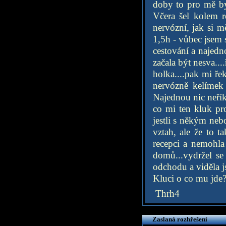
doby to pro mě byl
Včera šel kolem r
nervózní, jak si m
1,5h - vůbec jsem s
cestování a najedno
začala být nesva...
holka....pak mi ře
nervózně kelímek 
Najednou nic neřík
co mi ten kluk pro
jestli s někým neb
vztah, ale že to t
recepci a nemohla
domů...vydržel s
odchodu a viděla j
Kluci o co mu jde?
Thrh4
Zaslaná rozhřešení