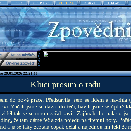
ACE
TABLO
STATISTIKA
SOUTĚŽE
POMOZTE
REKLAMA
no 29.01.2026 22:21:10
Kluci prosím o radu
jsem do nové práce. Představila jsem se lidem a navrhla 
ovi. Začali jsme se dávat do řeči, bavili jsme se úplně kl
viděl tak se se mnou začal bavit. Zajímalo ho pak co jse
ding, že tam dáme řeč a zda pojedu na firemní hory. Pořá
nd a já se taky zeptala copak dělal a najednou mi řekl že 