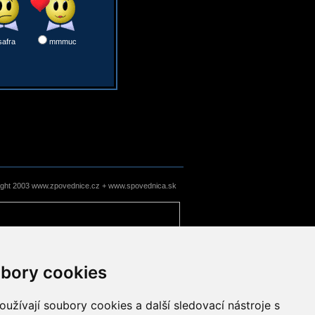
safra
mmmuc
ight 2003 www.zpovednice.cz + www.spovednica.sk
bory cookies
užívají soubory cookies a další sledovací nástroje s