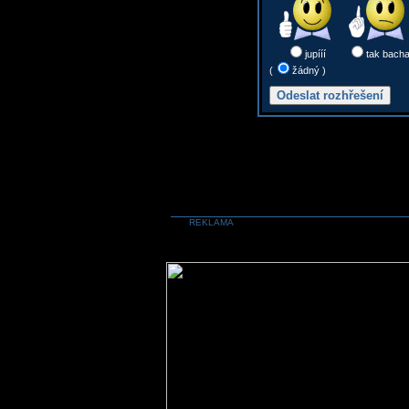
jupííí
tak bach
(
žádný )
REKLAMA