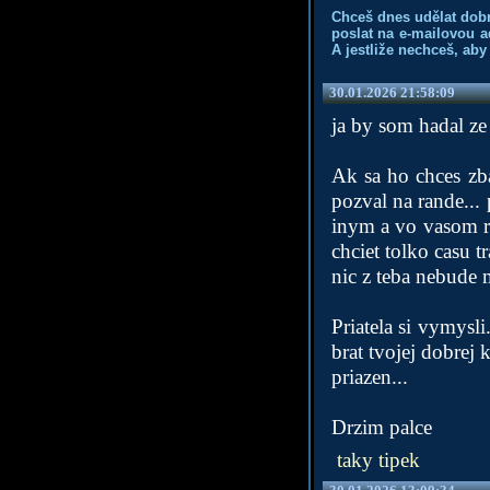
Chceš dnes udělat dob
poslat na e-mailovou a
A jestliže nechceš, aby
30.01.2026 21:58:09
ja by som hadal ze
Ak sa ho chces zbav
pozval na rande...
inym a vo vasom ro
chciet tolko casu t
nic z teba nebude m
Priatela si vymysl
brat tvojej dobrej 
priazen...
Drzim palce
taky tipek