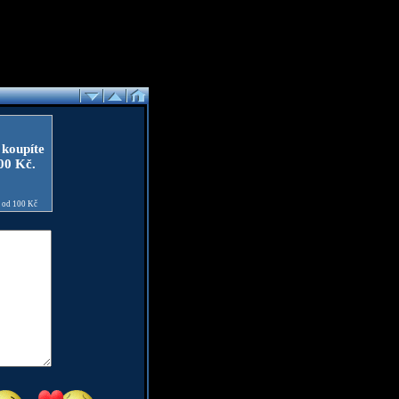
 koupíte
100 Kč.
e od 100 Kč