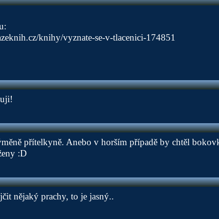
u:
zeknih.cz/knihy/vyznate-se-v-tlacenici-174851
1
ji!
ýměně přítelkyně. Anebo v horším případě by chtěl bokov
 ženy :D
čit nějaký prachy, to je jasný..