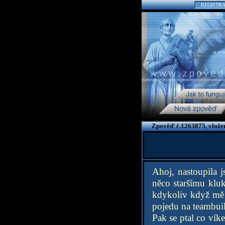
REGISTR
Zpověď č.1263875, vlože
Ahoj, nastoupila 
něco staršímu kluk
kdykoliv když mě 
pojedu na teambuil
Pak se ptal co víke