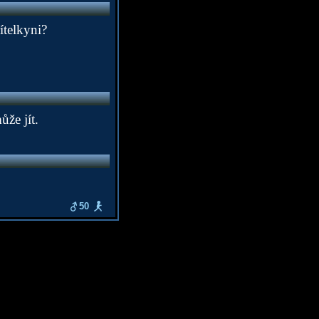
ítelkyni?
ůže jít.
50