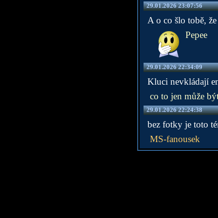
29.01.2026 23:07:56
A o co šlo tobě, že
Pepee
29.01.2026 22:34:09
Kluci nevkládají en
co to jen může bý
29.01.2026 22:24:38
bez fotky je toto 
MS-fanousek