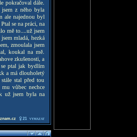
le pokračoval dále.
e jsem z něho byla
am ale najednou byl
Ptal se na práci, na
ilo mě to....už jsem
že jsem mladá, hezká
jsem, zmoulala jsem
val, koukal na mě.
ahove zkušenosti, a
 se ptal jak bydlím
+kk a má dlouholetý
stále stal před tou
se mu vůbec nechce
k už jsem byla na
znam.cz
21
VYMAZAT