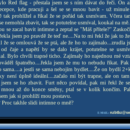
o Red flag - přestala jsem se s ním dávat do řeči. On a
ecepce, kde pracuji a šel se se mnou bavit - už minul
ě tak prohlížel a říkal že se pořád tak usmívam. Včera t
e nemohla zbavit, tak se potutelne usmíval, koukal na mě. 
u se zacal bavit intimne a zeptal se "Máš přítele?" Zaskoč
.řekla jsem po pravdě že teď ne....Na to mi řekl že jak to 
kl že se omlouvá že se ptá, ale že ho to zajímalo...zrudla 
od čaje a napětí by se dalo krájet, potutelne se usmí
al. Bylo chvíli trapné ticho. Zajímaly ho najednou mé vzt
váděl špatného....řekla jsem že mu to nebudu říkat. Pak
o sama....a jestli se sama nebojím bydlet....Že on bydlí 2
aky není úplně ideální....začalo mi být trapne, ale on tam 
 jsem se ho zbavit. Furt něco povídal, pak mi řekl že 
e mnou až do konce směny, ptal se v kolik končím. Pa
sem jak si prohlíží mou postavu.
 Proc takhle slidi intimne o mně?
nzbtbz@se
E-MAIL: