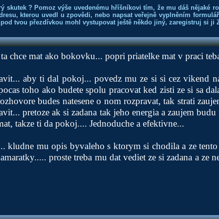
rý skutek ? Pomoz výše uvedenému hříšníkovi tím, že mu dáš nějaké r
dresu, kterou uvedl u zpovědi, nebo napsat veřejně vyplněním formuláře
 pod tvou přezdívkou mohl vystupovat ještě někdo jiný, zaregistruj si ji
 ta chce mat ako bokovku... popri priatelke mat v praci te
it... aby ti dal pokoj... povedz mu ze si si cez vikend na
 pocas toho ako budete spolu pracovat ked zisti ze si sa d
zhovore budes natesene o nom rozpravat, tak strati zauj
ravit... pretoze ak si zadana tak jeho energia a zaujem bud
at, takze ti da pokoj.... Jednoduche a efektivne...
i... kludne mu opis byvaleho s ktorym si chodila a ze tento
kamaratky..... proste treba mu dat vediet ze si zadana a ze