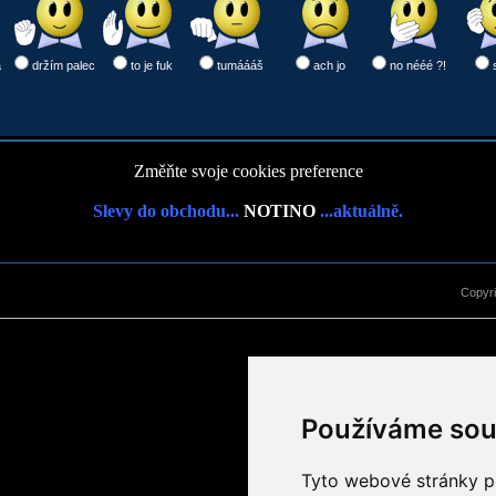
a
držím palec
to je fuk
tumáááš
ach jo
no nééé ?!
Změňte svoje cookies preference
Slevy do obchodu...
NOTINO
...aktuálně.
Copyr
Používáme sou
Tyto webové stránky po