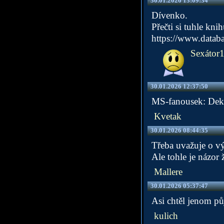
30.01.2026 13:09:34
Dívenko.
Přečti si tuhle knih
https://www.databa
Sexátor
30.01.2026 12:37:50
MS-fanousek: Deku
Kvetak
30.01.2026 08:44:35
Třeba uvažuje o v
Ale tohle je názor
Mallere
30.01.2026 05:37:47
Asi chtěl jenom půj
kulich