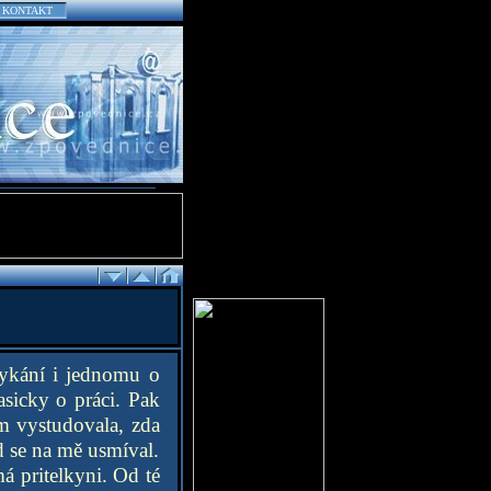
KONTAKT
tykání i jednomu o
asicky o práci. Pak
m vystudovala, zda
d se na mě usmíval.
má pritelkyni. Od té