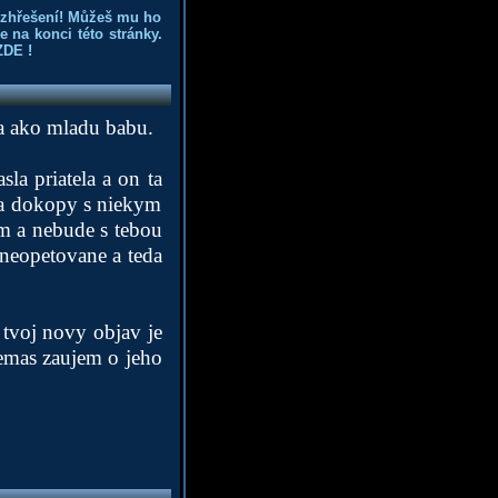
ozhřešení! Můžeš mu ho
 na konci této stránky.
ZDE
!
ba ako mladu babu.
sla priatela a on ta
ala dokopy s niekym
em a nebude s tebou
u neopetovane a teda
 tvoj novy objav je
 nemas zaujem o jeho