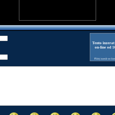
Tento inzerat
on-line od 
Přidej inzerát on-lin